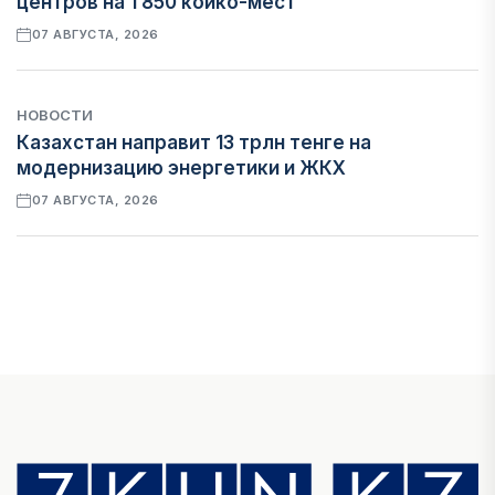
центров на 1 850 койко-мест
07 АВГУСТА, 2026
НОВОСТИ
Казахстан направит 13 трлн тенге на
модернизацию энергетики и ЖКХ
07 АВГУСТА, 2026
ФИНАНСЫ
Рост стоимости фондирования снижает
прибыль банков Казахстана
07 АВГУСТА, 2026
ЭКОНОМИКА
Денежно-кредитная политика влияет не