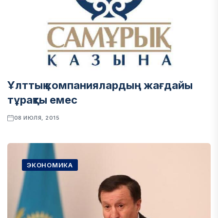
Ұлттық компаниялардың жағдайы
тұрақты емес
08 ИЮЛЯ, 2015
ЭКОНОМИКА