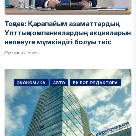
Тоқаев: Қарапайым азаматтардың
Ұлттық компаниялардың акцияларын
иеленуге мүмкіндігі болуы тиіс
27 ИЮНЯ, 2022
ЭКОНОМИКА
АВТО
ВЫБОР РЕДАКТОРА