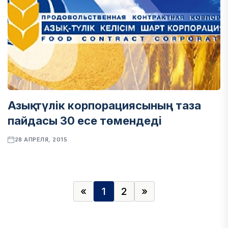
Азық-түлік корпорациясының таза
пайдасы 30 есе төмендеді
28 АПРЕЛЯ, 2015
«
1
2
»