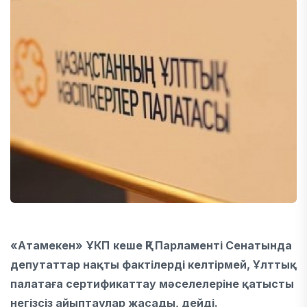
«Атамекен»
ҰКП
кеше ҚР Парламенті Сенатында
депутаттар нақты фактілерді келтірмей, Ұлттық
палатаға сертификаттау мәселелеріне қатысты
негізсіз айыптаулар жасады, дейді.