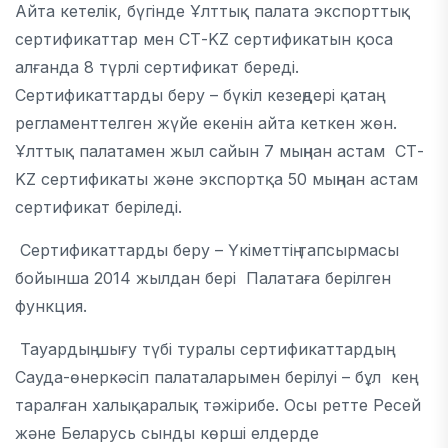
Айта кетелік, бүгінде Ұлттық палата экспорттық
сертификаттар мен СТ-KZ сертификатын қоса
алғанда 8 түрлі сертификат береді.
Сертификаттарды беру – бүкіл кезеңдері қатаң
регламенттелген жүйе екенін айта кеткен жөн.
Ұлттық палатамен жыл сайын 7 мыңнан астам СТ-
KZ сертификаты және экспортқа 50 мыңнан астам
сертификат беріледі.
Сертификаттарды беру – Үкіметтің тапсырмасы
бойынша 2014 жылдан бері Палатаға берілген
функция.
Тауардың шығу түбі туралы сертификаттардың
Сауда-өнеркәсіп палаталарымен берілуі – бұл кең
таралған халықаралық тәжірибе. Осы ретте Ресей
және Беларусь сынды көрші елдерде