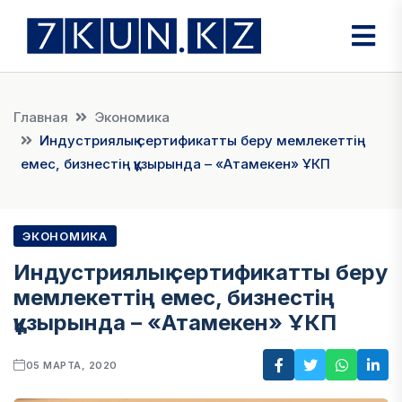
Главная
Экономика
Индустриялық сертификатты беру мемлекеттің
емес, бизнестің құзырында – «Атамекен» ҰКП
ЭКОНОМИКА
Индустриялық сертификатты беру
мемлекеттің емес, бизнестің
құзырында – «Атамекен» ҰКП
05 МАРТА, 2020