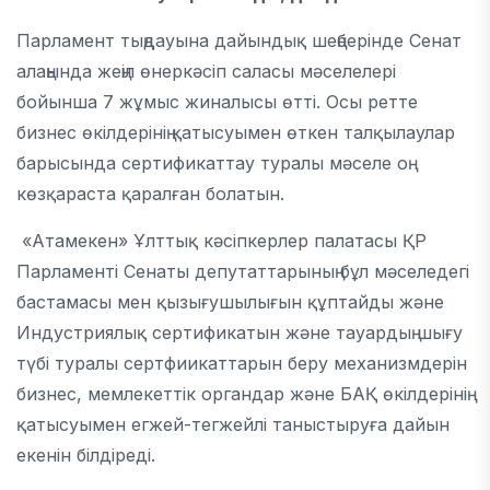
Парламент тыңдауына дайындық шеңберінде Сенат
алаңында жеңіл өнеркәсіп саласы мәселелері
бойынша 7 жұмыс жиналысы өтті. Осы ретте
бизнес өкілдерінің қатысуымен өткен талқылаулар
барысында сертификаттау туралы мәселе оң
көзқараста қаралған болатын.
«Атамекен» Ұлттық кәсіпкерлер палатасы ҚР
Парламенті Сенаты депутаттарының бұл мәселедегі
бастамасы мен қызығушылығын құптайды және
Индустриялық сертификатын және тауардың шығу
түбі туралы сертфиикаттарын беру механизмдерін
бизнес, мемлекеттік органдар және БАҚ өкілдерінің
қатысуымен егжей-тегжейлі таныстыруға дайын
екенін білдіреді.