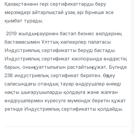
Қазақстананн гөрі сертификаттарды беру
мерзімдері айтарлықтай ұзақ әрі бірнеше есе
қымбат тұрады.
2019 жылдың сәуірінен бастап бизнес өкілдерінің
бастамасымен Ұлттық кәіпкерлер палатасы
Индустриялық сертификатты беруді бастады.
Индустриялық сертификат кәсіпорында өндірістің
барын, оның қуаттылығын растайтың құжат. Бүгінде
238 индустриялық сертификат берілген. Өңдеу
саласындағы отандық тауар өндірушілер өнімді
нақты шығарушыларды қолдауға және жалған
өндірушілермен күресуге мүмкіндік беретін құжат
ретінде Индустриялық сертификатты қолдайды.