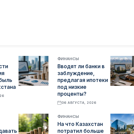
ФИНАНСЫ
сти
Вводят ли банки в
ия
заблуждение,
быль
предлагая ипотеки
хстана
под низкие
проценты?
026
06 АВГУСТА, 2026
ФИНАНСЫ
ы
На что Казахстан
давать
потратил больше