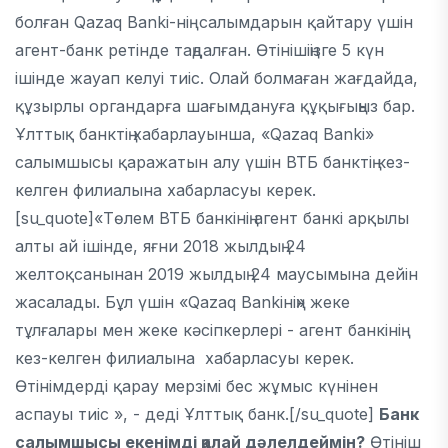
болған Qazaq Banki-нің салымдарын қайтару үшін
агент-банк ретінде таңдалған. Өтінішіңізге 5 күн
ішінде жауап келуі тиіс. Олай болмаған жағдайда,
құзырлы органдарға шағымдануға құқығыңыз бар.
Ұлттық банктің хабарлауынша, «Qazaq Banki»
салымшысы қаражатын алу үшін ВТБ банктің кез-
келген филиалына хабарласуы керек.
[su_quote]«Төлем ВТБ банкінің агент банкі арқылы
алты ай ішінде, яғни 2018 жылдың 24
желтоқсанынан 2019 жылдың 24 маусымына дейін
жасалады. Бұл үшін «Qazaq Bankiнің» жеке
тұлғалары мен жеке кәсіпкерлері - агент банкінің
кез-келген филиалына хабарласуы керек.
Өтінімдерді қарау мерзімі бес жұмыс күнінен
аспауы тиіс », - деді Ұлттық банк.[/su_quote]
Банк
салымшысы екенімді қалай дәлелдеймін?
Өтініш