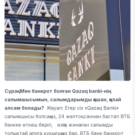
Сұрақ: Мен банкрот болған Qazaq banki-нің
салымшысымын, салымдарымды қашан, қалай
алсам болады?
Жауап: Егер сіз «Qazaq Banki»
салымшысы болсаңыз, 24 желтоқсаннан бастап ВТБ
банкке өтініш беріп, өзіңіз жинаған салымды
толықтай алуға құқығыңыз бар. ВТБ банк банкрот