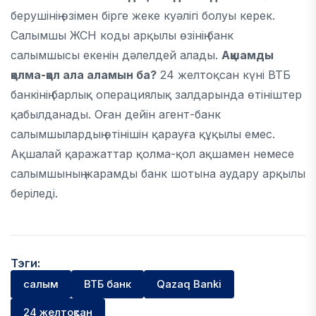
берушінің өзімен бірге жеке куәлігі болуы керек.
Салымшы ЖСН коды арқылы өзінің банк
салымшысы екенін дәлелдей алады.
Ақшамды
қолма-қол ала аламын ба?
24 желтоқсан күні ВТБ
банкінің барлық операциялық залдарында өтініштер
қабылданады. Оған дейін агент-банк
салымшылардың өтінішін қарауға құқылы емес.
Ақшалай қаражаттар қолма-қол ақшамен немесе
салымшының жарамды банк шотына аудару арқылы
беріледі.
Тэги:
салым
ВТБ банк
Qazaq Banki
24 желтоқсан