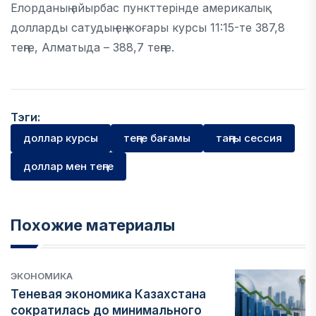
Елорданың айырбас пункттерінде америкалық
долларды сатудың ең жоғары курсы 11:15-те 387,8
теңге, Алматыда – 388,7 теңге.
Тэги:
доллар курсы
теңге бағамы
таңғы сессия
доллар мен теңге
Похожие материалы
ЭКОНОМИКА
Теневая экономика Казахстана
сократилась до минимального