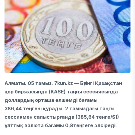
Алматы. 05 тамыз. 7kun.kz — Бүгінгі Қазақстан
қор биржасында (KASE) таңғы сессиясында
доллардың орташа өлшемді бағамы
386,44 теңгені құрады. 2 тамыздағы таңғы
сессиямен салыстырғанда (385,64 тенге/$1)
ұлттық валюта бағамы 0,8теңгеге әлсіреді.