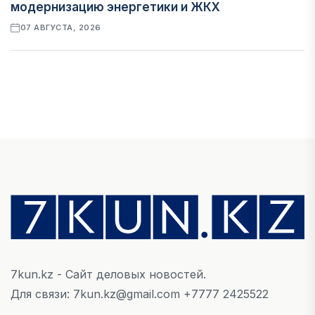
модернизацию энергетики и ЖКХ
07 АВГУСТА, 2026
ФИНАНСЫ
Рост стоимости фондирования снижает
прибыль банков Казахстана
07 АВГУСТА, 2026
ЭКОНОМИКА
Денежно-кредитная политика влияет не
только на спрос, но и на предложение труда
07 АВГУСТА, 2026
7kun.kz - Сайт деловых новостей.
НОВОСТИ
Для связи: 7kun.kz@gmail.com +7777 2425522
Проект «Сарыбулак»: китайские инвесторы