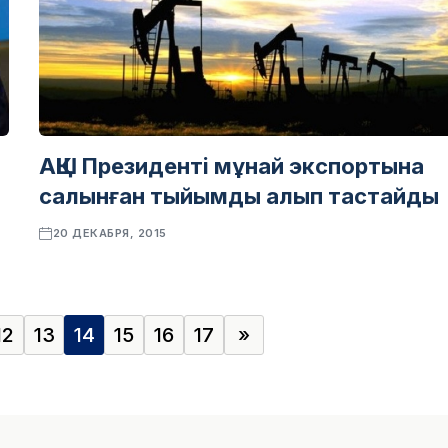
АҚШ Президенті мұнай экспортына
салынған тыйымды алып тастайды
20 ДЕКАБРЯ, 2015
12
13
14
15
16
17
»