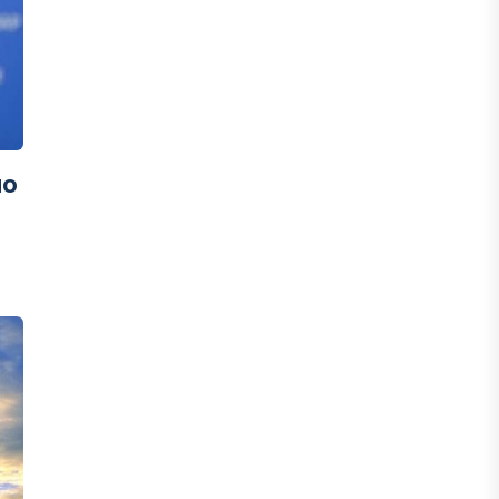
инвесторы обратились в
Генеральную прокуратуру
07 АВГУСТА, 2026
ФИНАНСЫ
но
Вводят ли банки в заблуждение,
предлагая ипотеки под низкие
проценты?
06 АВГУСТА, 2026
IT, ТЕХНОЛОГИЯ
Конфликт вокруг Relog дошел до
суда: стороны обменялись
взаимными обвинениями
06 АВГУСТА, 2026