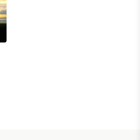
ФИНАНСЫ
Сколько нужно зарабатывать
казахстанцу, чтобы жить без
ощущения бедности
06 АВГУСТА, 2026
ФИНАНСЫ
Казахстанцы смогут передавать до
100% накоплений в доверительное
управление
06 АВГУСТА, 2026
НОВОСТИ
В Астане впервые испытали
пассажирский беспилотник