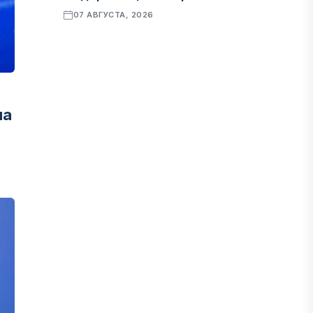
07 АВГУСТА, 2026
ФИНАНСЫ
Рост стоимости фондирования
снижает прибыль банков Казахстана
на
07 АВГУСТА, 2026
ЭКОНОМИКА
Денежно-кредитная политика
влияет не только на спрос, но и на
предложение труда
07 АВГУСТА, 2026
НОВОСТИ
Проект «Сарыбулак»: китайские