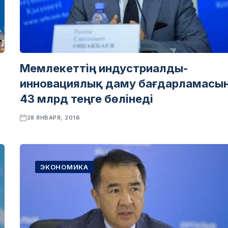
Мемлекеттің индустриалды-
инновациялық даму бағдарламасы
43 млрд теңге бөлінеді
28 ЯНВАРЯ, 2016
ЭКОНОМИКА