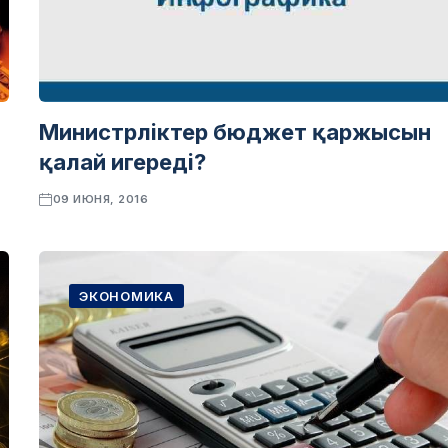
Министрліктер бюджет қаржысын
қалай игереді?
09 ИЮНЯ, 2016
ЭКОНОМИКА