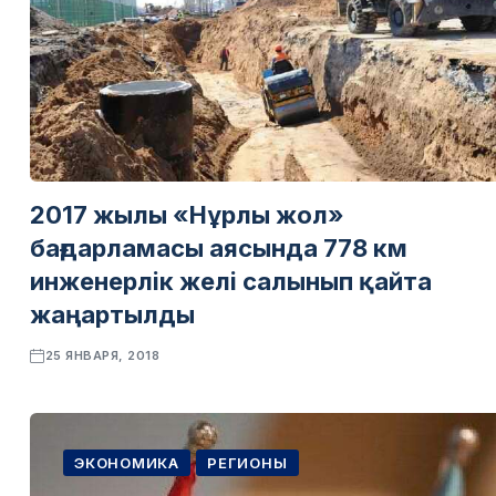
2017 жылы «Нұрлы жол»
бағдарламасы аясында 778 км
инженерлік желі салынып қайта
жаңартылды
25 ЯНВАРЯ, 2018
ЭКОНОМИКА
РЕГИОНЫ