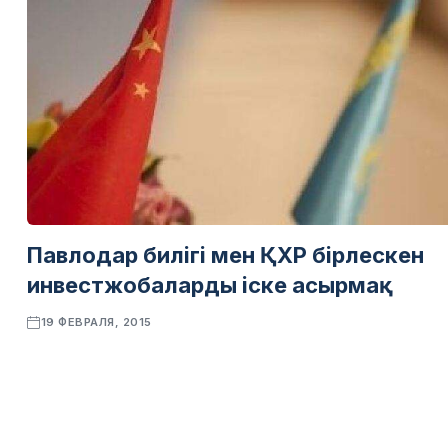
Павлодар билігі мен ҚХР бірлескен
инвестжобаларды іске асырмақ
19 ФЕВРАЛЯ, 2015