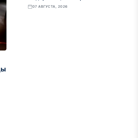
07 АВГУСТА, 2026
ФИНАНСЫ
Рост стоимости фондирования
снижает прибыль банков Казахстана
07 АВГУСТА, 2026
ды
ЭКОНОМИКА
Денежно-кредитная политика
влияет не только на спрос, но и на
предложение труда
07 АВГУСТА, 2026
НОВОСТИ
Проект «Сарыбулак»: китайские