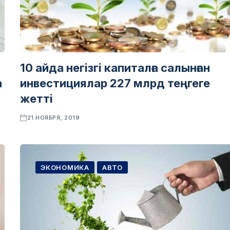
10 айда негізгі капиталға салынған
а
инвестициялар 227 млрд теңгеге
жетті
21 НОЯБРЯ, 2019
ЭКОНОМИКА
АВТО