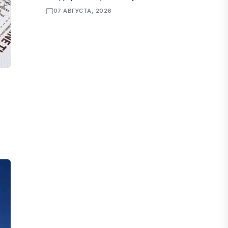
07 АВГУСТА, 2026
ФИНАНСЫ
Рост стоимости фондирования
снижает прибыль банков Казахстана
07 АВГУСТА, 2026
ЭКОНОМИКА
Денежно-кредитная политика
влияет не только на спрос, но и на
предложение труда
07 АВГУСТА, 2026
НОВОСТИ
Проект «Сарыбулак»: китайские