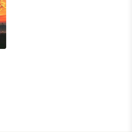
ФИНАНСЫ
Сколько нужно зарабатывать
казахстанцу, чтобы жить без
ощущения бедности
06 АВГУСТА, 2026
ФИНАНСЫ
Казахстанцы смогут передавать до
100% накоплений в доверительное
управление
06 АВГУСТА, 2026
НОВОСТИ
В Астане впервые испытали
пассажирский беспилотник