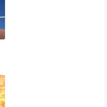
инвесторы обратились в
Генеральную прокуратуру
07 АВГУСТА, 2026
ФИНАНСЫ
Вводят ли банки в заблуждение,
предлагая ипотеки под низкие
проценты?
06 АВГУСТА, 2026
IT, ТЕХНОЛОГИЯ
Конфликт вокруг Relog дошел до
суда: стороны обменялись
взаимными обвинениями
06 АВГУСТА, 2026