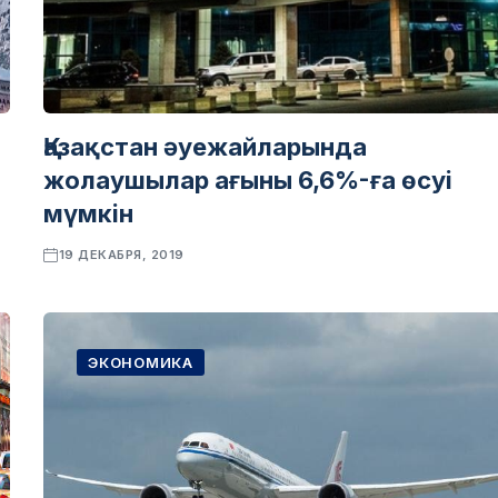
Қазақстан әуежайларында
жолаушылар ағыны 6,6%-ға өсуі
мүмкін
19 ДЕКАБРЯ, 2019
ЭКОНОМИКА