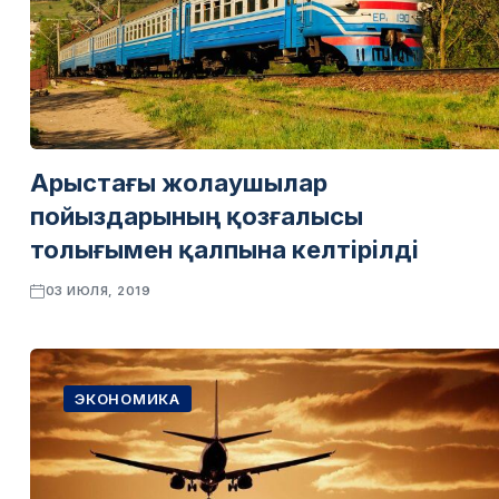
Арыстағы жолаушылар
пойыздарының қозғалысы
толығымен қалпына келтірілді
03 ИЮЛЯ, 2019
ЭКОНОМИКА