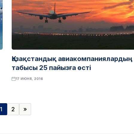
Қазақстандық авиакомпаниялардың
табысы 25 пайызға өсті
17 ИЮНЯ, 2016
1
2
»