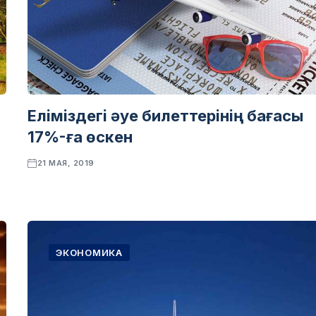
Еліміздегі әуе билеттерінің бағасы
17%-ға өскен
21 МАЯ, 2019
ЭКОНОМИКА