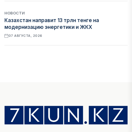
НОВОСТИ
Казахстан направит 13 трлн тенге на
модернизацию энергетики и ЖКХ
07 АВГУСТА, 2026
ФИНАНСЫ
Рост стоимости фондирования снижает
прибыль банков Казахстана
07 АВГУСТА, 2026
ЭКОНОМИКА
Денежно-кредитная политика влияет не
только на спрос, но и на предложение труда
07 АВГУСТА, 2026