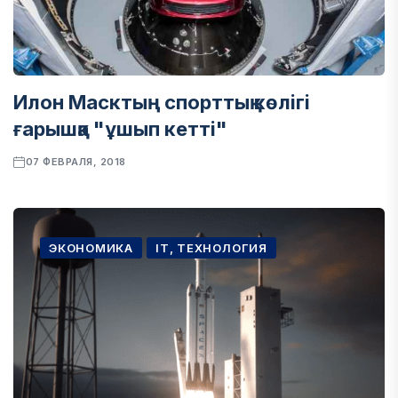
Илон Масктың спорттық көлігі
ғарышқа "ұшып кетті"
07 ФЕВРАЛЯ, 2018
ЭКОНОМИКА
IT, ТЕХНОЛОГИЯ