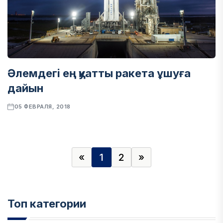
Әлемдегі ең қуатты ракета ұшуға
дайын
05 ФЕВРАЛЯ, 2018
«
1
2
»
Топ категории