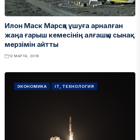
Илон Маск Марсқа ұшуға арналған
жаңа ғарыш кемесінің алғашқы сынақ
мерзімін айтты
12 МАРТА, 2018
ЭКОНОМИКА
IT, ТЕХНОЛОГИЯ