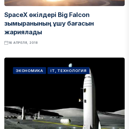
SpaceX өкілдері Big Falcon
зымыранының ұшу бағасын
жариялады
16 АПРЕЛЯ, 2018
ЭКОНОМИКА
IT, ТЕХНОЛОГИЯ