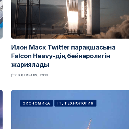
Илон Маск Twitter парақшасына
Falcon Heavy-дің бейнеролигін
жариялады
06 ФЕВРАЛЯ, 2018
ЭКОНОМИКА
IT, ТЕХНОЛОГИЯ