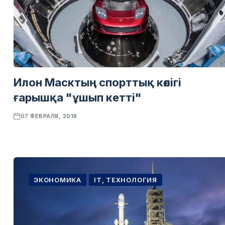
Илон Масктың спорттық көлігі
ғарышқа "ұшып кетті"
07 ФЕВРАЛЯ, 2018
ЭКОНОМИКА
IT, ТЕХНОЛОГИЯ