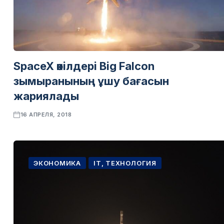
SpaceX өкілдері Big Falcon
зымыранының ұшу бағасын
жариялады
16 АПРЕЛЯ, 2018
ЭКОНОМИКА
IT, ТЕХНОЛОГИЯ