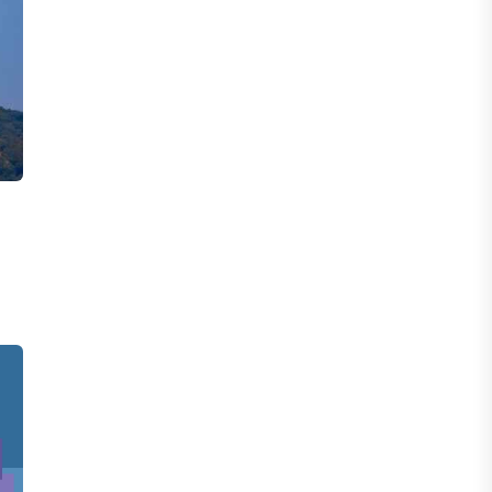
После снижения базовой ставки
банки начали менять условия по
депозитам.
05 АВГУСТА, 2026
IT, ТЕХНОЛОГИЯ
Казахстан и Корея создадут центр
по редким металлам
05 АВГУСТА, 2026
ЭКОНОМИКА
Теневая экономика Казахстана
сократилась до минимального
уровня за последние годы
05 АВГУСТА, 2026