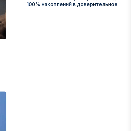
100% накоплений в доверительное
управление
06 АВГУСТА, 2026
НОВОСТИ
В Астане впервые испытали
пассажирский беспилотник
06 АВГУСТА, 2026
ФИНАНСЫ
На что Казахстан потратил больше
всего в нежилом строительстве
06 АВГУСТА, 2026
МНЕНИЕ ЭКСПЕРТОВ