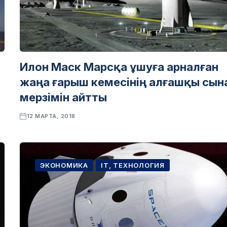
Илон Маск Марсқа ұшуға арналған
жаңа ғарыш кемесінің алғашқы сын
мерзімін айтты
12 МАРТА, 2018
ЭКОНОМИКА
IT, ТЕХНОЛОГИЯ