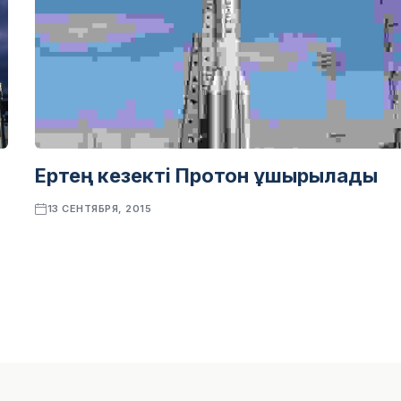
Ертең кезекті Протон ұшырылады
13 СЕНТЯБРЯ, 2015