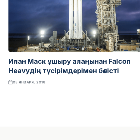
Илан Маск ұшыру алаңынан Falcon
Heavyдің түсірімдерімен бөлісті
05 ЯНВАРЯ, 2018