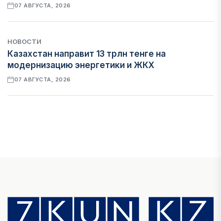
07 АВГУСТА, 2026
НОВОСТИ
Казахстан направит 13 трлн тенге на
модернизацию энергетики и ЖКХ
07 АВГУСТА, 2026
ФИНАНСЫ
Рост стоимости фондирования снижает
прибыль банков Казахстана
07 АВГУСТА, 2026
ЭКОНОМИКА
Денежно-кредитная политика влияет не
только на спрос, но и на предложение труда