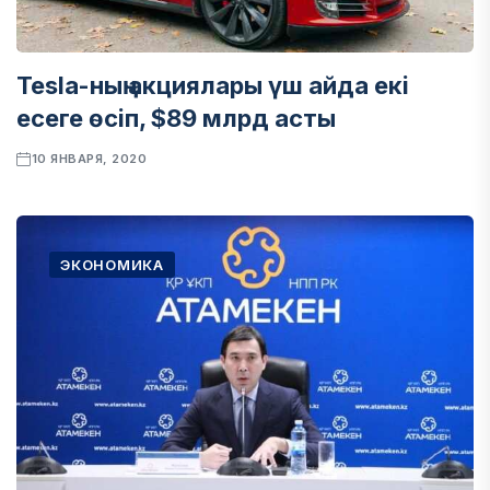
Tesla-ның акциялары үш айда екі
есеге өсіп, $89 млрд асты
10 ЯНВАРЯ, 2020
ЭКОНОМИКА