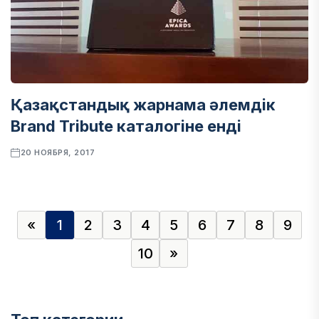
Қазақстандық жарнама әлемдік
Brand Tribute каталогіне енді
20 НОЯБРЯ, 2017
«
1
2
3
4
5
6
7
8
9
10
»