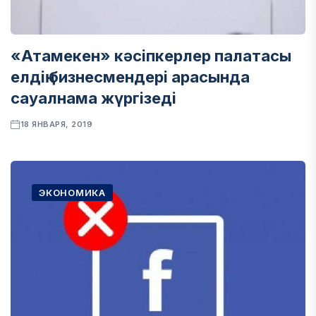
«Атамекен» кәсіпкерлер палатасы
елдің бизнесмендері арасында
сауалнама жүргізеді
18 ЯНВАРЯ, 2019
ЭКОНОМИКА