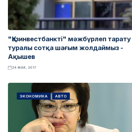
"Қазинвестбанкті" мәжбүрлеп тарату
туралы сотқа шағым жолдаймыз -
Ақышев
24 МАЯ, 2017
ЭКОНОМИКА
АВТО