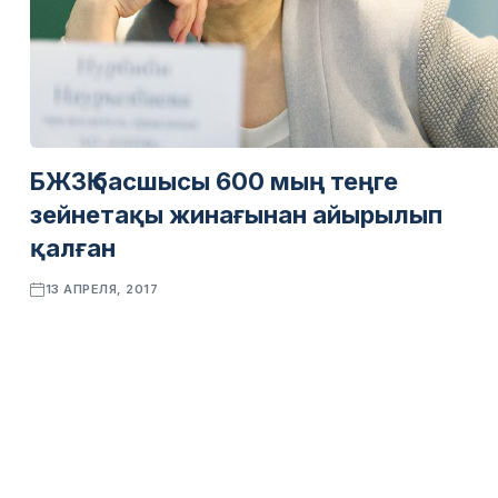
БЖЗҚ басшысы 600 мың теңге
зейнетақы жинағынан айырылып
қалған
13 АПРЕЛЯ, 2017