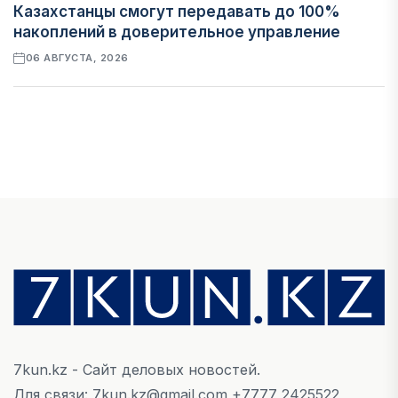
Казахстанцы смогут передавать до 100%
накоплений в доверительное управление
06 АВГУСТА, 2026
НОВОСТИ
В Астане впервые испытали пассажирский
беспилотник
06 АВГУСТА, 2026
ФИНАНСЫ
На что Казахстан потратил больше всего в
нежилом строительстве
06 АВГУСТА, 2026
7kun.kz - Сайт деловых новостей.
МНЕНИЕ ЭКСПЕРТОВ
Для связи: 7kun.kz@gmail.com +7777 2425522