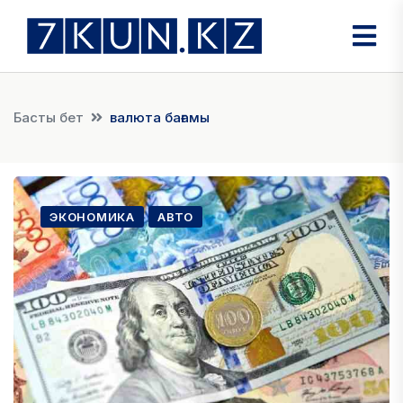
Басты бет
валюта бағамы
ЭКОНОМИКА
АВТО