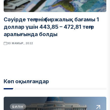
Сәуірде теңгенің биржалық бағамы 1
доллар үшін 443,85 – 472,81 теңге
аралығында болды
30 МАМЫР, 2022
Көп оқылғандар
БИЛІК