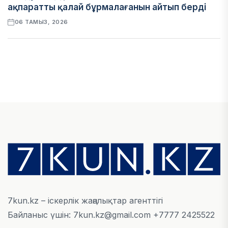
ақпаратты қалай бұрмалағанын айтып берді
06 ТАМЫЗ, 2026
ЭКОНОМИКА
Қазақстан мен Өзбекстан арасындағы тауар
айналымы 4,8 млрд АҚШ долларына жетті
05 ТАМЫЗ, 2026
ҚАРЖЫ
Алматы қалалық МКД мүлікті сатудан
алынатын салық туралы сұрақтарға жауап
берді
05 ТАМЫЗ, 2026
7kun.kz – іскерлік жаңалықтар агенттігі
Байланыс үшін: 7kun.kz@gmail.com +7777 2425522
БИЛІК