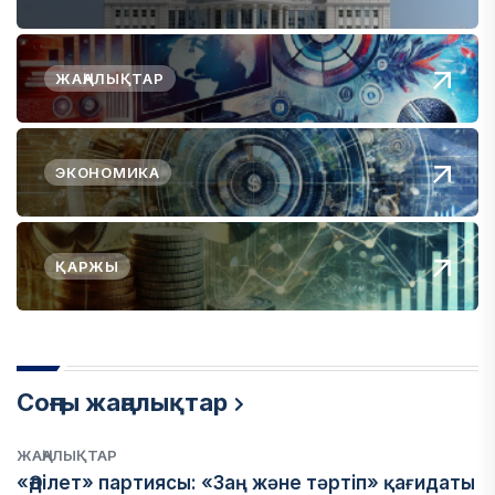
ЖАҢАЛЫҚТАР
ЭКОНОМИКА
ҚАРЖЫ
Соңғы жаңалықтар
ЖАҢАЛЫҚТАР
«Әділет» партиясы: «Заң және тәртіп» қағидаты