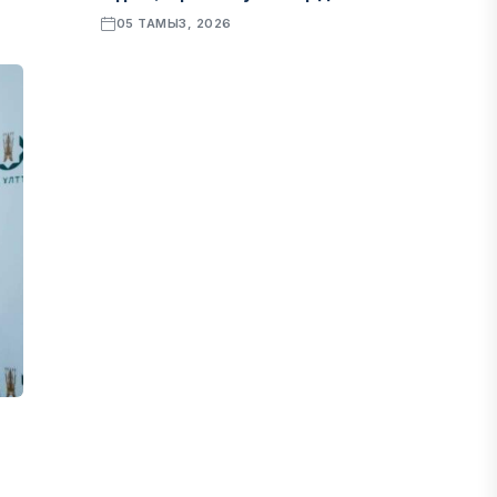
05 ТАМЫЗ, 2026
БИЛІК
«Бәйтерек» холдингінің
инвестициялық және кредиттік
портфелі 14,3 трлн теңгеге жетті
05 ТАМЫЗ, 2026
ҚАРЖЫ
БЖЗҚ-дағы зейнетақы жинақтары
28,09 трлн теңгеге жетті
05 ТАМЫЗ, 2026
ҚАРЖЫ
Отбасы банктің қолдауымен 1,5 жыл