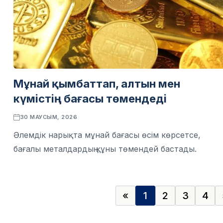
Мұнай қымбаттап, алтын мен
күмістің бағасы төмендеді
30 МАУСЫМ, 2026
Әлемдік нарықта мұнай бағасы өсім көрсетсе,
бағалы металдардың құны төмендей бастады.
«
1
2
3
4