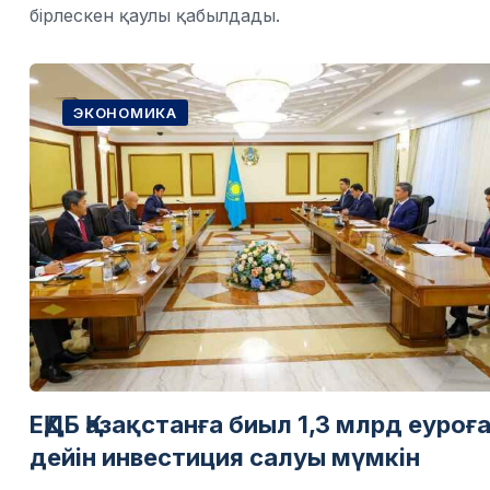
бірлескен қаулы қабылдады.
ЭКОНОМИКА
ЕҚДБ Қазақстанға биыл 1,3 млрд еуроғ
дейін инвестиция салуы мүмкін