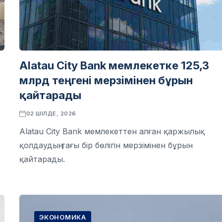
Alatau City Bank мемлекетке 125,3
млрд теңгені мерзімінен бұрын
қайтарады
02 ШІЛДЕ, 2026
Alatau City Bank мемлекеттен алған қаржылық
қолдаудың тағы бір бөлігін мерзімінен бұрын
қайтарады.
ЭКОНОМИКА