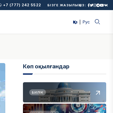
+7 (777) 242 5522
БІЗГЕ ЖАЗЫЛЫҢЫЗ:
Қаз
Рус
Көп оқылғандар
БИЛІК