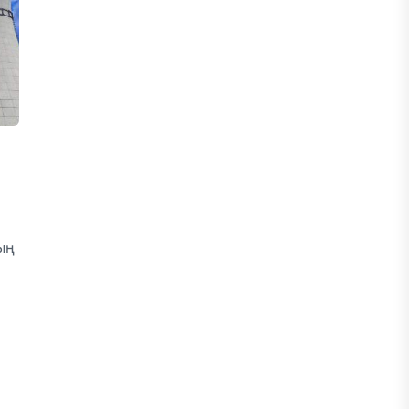
30 ШІЛДЕ, 2026
БИЗНЕС
Енді eGov Business арқылы заңды
тұлғаның үлесін сенімгерлік
басқаруға беруге болады
30 ШІЛДЕ, 2026
БИЗНЕС
ң
Енді eGov Business арқылы заңды
тұлғаның үлесін сенімгерлік
басқаруға беруге болады
30 ШІЛДЕ, 2026
БИЗНЕС