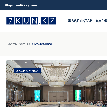
Жарнама
Біз туралы
ЖАҢАЛЫҚТАР
ҚАР
Басты бет
Экономика
ЭКОНОМИКА