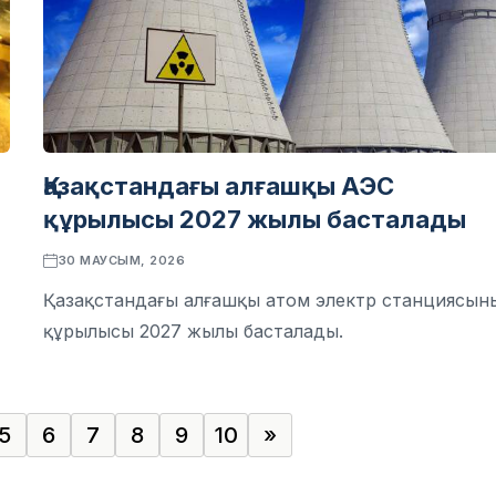
Қазақстандағы алғашқы АЭС
құрылысы 2027 жылы басталады
30 МАУСЫМ, 2026
Қазақстандағы алғашқы атом электр станциясыны
құрылысы 2027 жылы басталады.
5
6
7
8
9
10
»