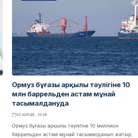
Ормуз бұғазы арқылы тәулігіне 10
млн баррельден астам мұнай
тасымалдануда
02 ШІЛДЕ, 2026
Ормуз бұғазы арқылы тәулігіне 10 миллион
баррельден астам мұнай тасымалданып жатыр.