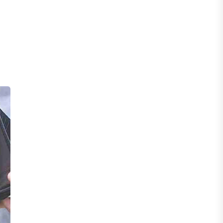
ішінде 40 мыңға жуық отбасы қоныс
тойын тойлады
05 ТАМЫЗ, 2026
БИЗНЕС
Freedom Travel іссапар
ұйымдастыратын ЖИ агентін іске
қосты
05 ТАМЫЗ, 2026
ЖАҢАЛЫҚТАР
Фейк: Желіде тараған «жолбарыс»
фотосы шындыққа сәйкес келмейді
05 ТАМЫЗ, 2026