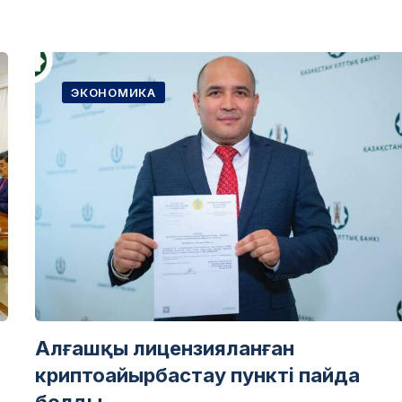
ЭКОНОМИКА
а
Алғашқы лицензияланған
криптоайырбастау пункті пайда