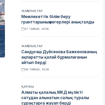
ЖАҢАЛЫҚТАР
Мемлекеттік білім беру
гранттарының иегерлері анықталды
07 ТАМЫЗ, 2026
ЖАҢАЛЫҚТАР
Сандуғаш Дүйсенова Бажкенованың
ақпаратты қалай бұрмалағанын
айтып берді
06 ТАМЫЗ, 2026
ҚАРЖЫ
Алматы қалалық МКД мүлікті
сатудан алынатын салық туралы
сұрақтарға жауап берді