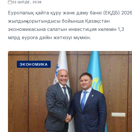
02 ШІЛДЕ, 2026
Еуропалық қайта құру және даму банкі (ЕҚДБ) 202
жылдың қорытындысы бойынша Қазақстан
экономикасына салатын инвестиция көлемін 1,3
млрд еуроға дейін жеткізуі мүмкін.
ЭКОНОМИКА