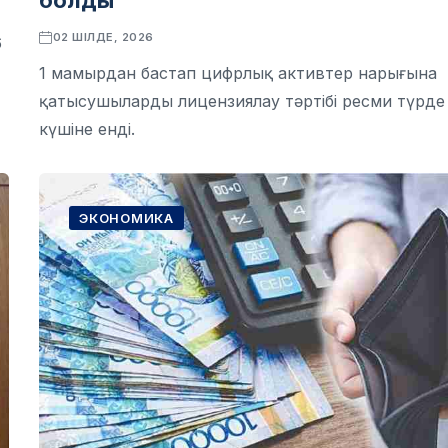
болды
02 ШІЛДЕ, 2026
6
1 мамырдан бастап цифрлық активтер нарығына
қатысушыларды лицензиялау тәртібі ресми түрде
күшіне енді.
ЭКОНОМИКА