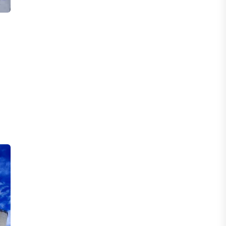
ЖАҢАЛЫҚТАР
Астанада жасанды интеллект
бойынша IOAI-2026 халықаралық
олимпиадасы өтуде
04 ТАМЫЗ, 2026
МЕДИА
Сегіз жылдық жұмбақ: Орхан
Джемаль мен оның әріптестерін
Африкада кім өлтірді?
31 ШІЛДЕ, 2026
ӨЗЕКТІ ПІКІР
Ерлан Карин: Жаңа қоғамдық этика –
Қазақстанның тұрақты дамуының
негізгі шарты