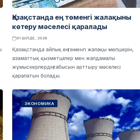
Қазақстанда ең төменгі жалақыны
көтеру мәселесі қаралады
01 ШІЛДЕ, 2026
ы
Қазақстанда айлық ең төменгі жалақы мөлшерін,
азаматтық қызметшілер мен жалдамалы
жұмыскерлердің табысын арттыру мәселесі
қаралатын болады.
ЭКОНОМИКА