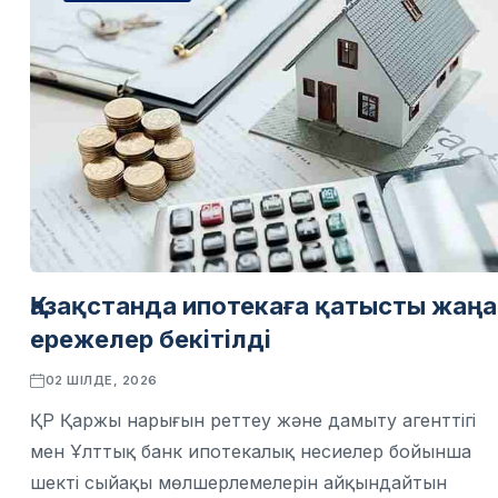
Қазақстанда ипотекаға қатысты жаңа
ережелер бекітілді
02 ШІЛДЕ, 2026
ҚР Қаржы нарығын реттеу және дамыту агенттігі
мен Ұлттық банк ипотекалық несиелер бойынша
шекті сыйақы мөлшерлемелерін айқындайтын