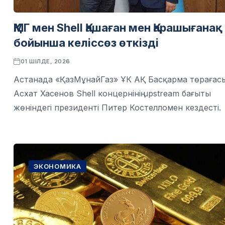
​​ҚМГ мен Shell Қашаған мен Қарашығанақ
бойынша келіссөз өткізді
01 ШІЛДЕ, 2026
Астанада «ҚазМұнайГаз» ҰК АҚ Басқарма төрағас
Асхат Хасенов Shell концернінің upstream бағыты
жөніндегі президенті Питер Костелломен кездесті.
ЭКОНОМИКА