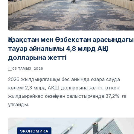
Қазақстан мен Өзбекстан арасындағы
тауар айналымы 4,8 млрд АҚШ
долларына жетті
05 ТАМЫЗ, 2026
2026 жылдың алғашқы бес айында өзара сауда
көлемі 2,3 млрд АҚШ долларына жетіп, өткен
жылдың сәйкес кезеңімен салыстырғанда 37,2%-ға
ұлғайды.
ЭКОНОМИКА