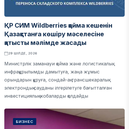
ҚР СИМ Wildberries қойма кешенін
Қазақстанға көшіру мәселесіне
қатысты мәлімде жасады
29 ШІЛДЕ, 2026
Министрлік заманауи қойма және логистикалық
инфрақұрылымды дамытуға, жаңа жұмыс
орындарын құруға, сондай-ақ трансшекаралық
электрондық сауданы ілгерілетуге бағытталған
инвестициялық жобаларды қолдайды
БИЗНЕС