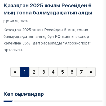
Қазақстан 2025 жылы Ресейден 6
мың тонна балмұздақ сатып алды
11 АҚПАН, 2026
Қазақстан 2025 жылы Ресейден 6 мың тонна
балмұздақ сатып алды, бұл РФ жалпы экспорт
көлемінің 35%, деп хабарлады "Агроэкспорт"
орталығы.
«
1
2
3
4
5
6
7
»
Көп оқылғандар