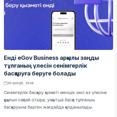
Енді eGov Business арқылы заңды
тұлғаның үлесін сенімгерлік
басқаруға беруге болады
30 ШІЛДЕ, 2026
Сенімгерлік басқару қызметі меншік иесі өз үлесіне
құқығын сақтай отыра, уақытша басқа тұлғаның
басқаруына берген жағдайда қолданылады.