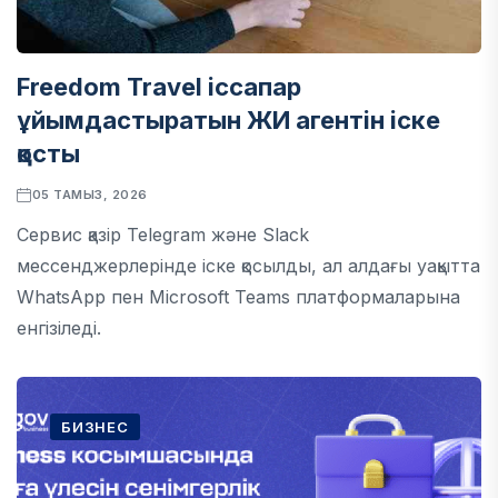
Freedom Travel іссапар
ұйымдастыратын ЖИ агентін іске
қосты
05 ТАМЫЗ, 2026
Сервис қазір Telegram және Slack
мессенджерлерінде іске қосылды, ал алдағы уақытта
WhatsApp пен Microsoft Teams платформаларына
енгізіледі.
БИЗНЕС