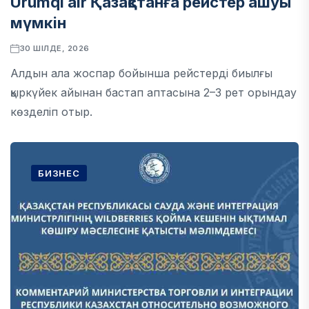
Urumqi air Қазақстанға рейстер ашуы
мүмкін
30 ШІЛДЕ, 2026
Алдын ала жоспар бойынша рейстерді биылғы
қыркүйек айынан бастап аптасына 2–3 рет орындау
көзделіп отыр.
БИЗНЕС