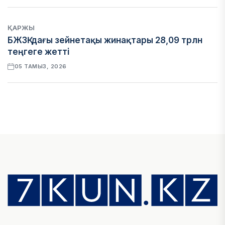
ҚАРЖЫ
БЖЗҚ-дағы зейнетақы жинақтары 28,09 трлн
теңгеге жетті
05 ТАМЫЗ, 2026
ҚАРЖЫ
Отбасы банктің қолдауымен 1,5 жыл ішінде 40
мыңға жуық отбасы қоныс тойын тойлады
05 ТАМЫЗ, 2026
ЖАҢАЛЫҚТАР
Фейк: Желіде тараған «жолбарыс» фотосы
шындыққа сәйкес келмейді
05 ТАМЫЗ, 2026