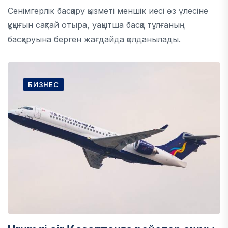
Сенімгерлік басқару қызметі меншік иесі өз үлесіне
құқығын сақтай отыра, уақытша басқа тұлғаның
басқаруына берген жағдайда қолданылады.
БИЗНЕС