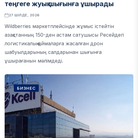
теңгеге жуық шығынға ұшырады
27 ШІЛДЕ, 2026
Wildberries маркетплейсінде жұмыс істейтін
азақстанның 150-ден астам сатушысы Ресейдегі
логистикалық қоймаларға жасалған дрон
шабуылдарының салдарынан шығынға
ұшырағанын мәлімдеді.
БИЗНЕС