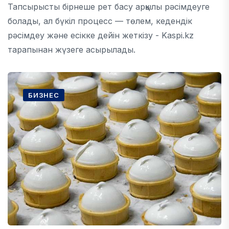
Тапсырысты бірнеше рет басу арқылы рәсімдеуге
болады, ал бүкіл процесс — төлем, кедендік
рәсімдеу және есікке дейін жеткізу - Kaspi.kz
тарапынан жүзеге асырылады.
БИЗНЕС