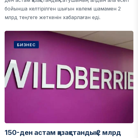
ден астам қазақстандық сатушының алдын ала есеп
бойынша келтірілген шығын көлемі шамамен 2
млрд теңгеге жеткенін хабарлаған еді.
БИЗНЕС
150-ден астам қазақстандық 2 млрд