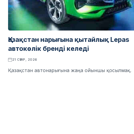
Қазақстан нарығына қытайлық Lepas
автокөлік бренді келеді
21 СӘУІР, 2026
Қазақстан автонарығына жаңа ойыншы қосылмақ.