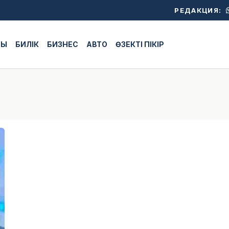
РЕДАКЦИЯ:
ЖЫ
БИЛІК
БИЗНЕС
АВТО
ӨЗЕКТІ ПІКІР