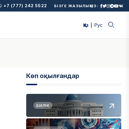
+7 (777) 242 5522
БІЗГЕ ЖАЗЫЛЫҢЫЗ:
Қаз
Рус
Көп оқылғандар
БИЛІК