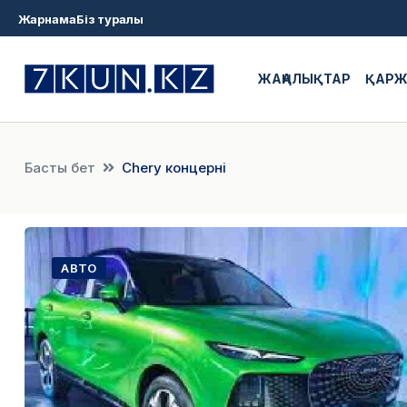
Жарнама
Біз туралы
ЖАҢАЛЫҚТАР
ҚАР
Басты бет
Chery концерні
АВТО