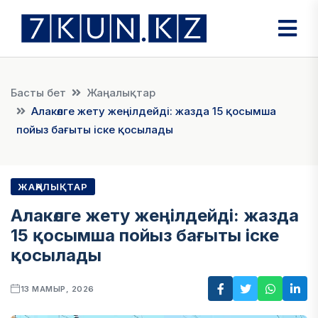
Басты бет
Жаңалықтар
Алакөлге жету жеңілдейді: жазда 15 қосымша
пойыз бағыты іске қосылады
ЖАҢАЛЫҚТАР
Алакөлге жету жеңілдейді: жазда
15 қосымша пойыз бағыты іске
қосылады
13 МАМЫР, 2026