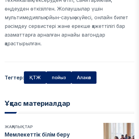
техникалық тексеруден өтіп, санитариялық
өңдеуден өткізілген. Жолаушылар үшін
мультимедиялық ойын-сауық жүйесі, онлайн билет
рәсімдеу сервистері және ерекше қажеттілігі бар
азаматтарға арналған арнайы вагондар
қарастырылған.
Тегтер:
ҚТЖ
пойыз
Алакөл
Ұқсас материалдар
ЖАҢАЛЫҚТАР
Мемлекеттік білім беру