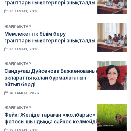
гранттарының иегерлері анықталды
07 ТАМЫЗ, 2026
ЖАҢАЛЫҚТАР
Мемлекеттік білім беру
гранттарының иегерлері анықталды
07 ТАМЫЗ, 2026
ЖАҢАЛЫҚТАР
Сандуғаш Дүйсенова Бажкенованың
ақпаратты қалай бұрмалағанын
айтып берді
06 ТАМЫЗ, 2026
ЖАҢАЛЫҚТАР
Фейк: Желіде тараған «жолбарыс»
фотосы шындыққа сәйкес келмейді
05 ТАМЫЗ, 2026