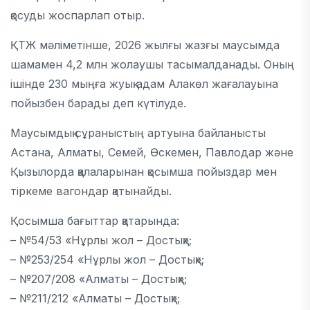
қосуды жоспарлап отыр.
ҚТЖ мәліметінше, 2026 жылғы жазғы маусымда
шамамен 4,2 млн жолаушы тасымалданады. Оның
ішінде 230 мыңға жуық адам Алакөл жағалауына
пойызбен барады деп күтілуде.
Маусымдық сұраныстың артуына байланысты
Астана, Алматы, Семей, Өскемен, Павлодар және
Қызылорда қалаларынан қосымша пойыздар мен
тіркеме вагондар қатынайды.
Қосымша бағыттар қатарында:
– №54/53 «Нұрлы жол – Достық»;
– №253/254 «Нұрлы жол – Достық»;
– №207/208 «Алматы – Достық»;
– №211/212 «Алматы – Достық»;