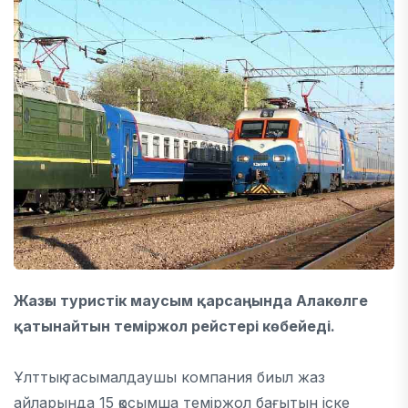
Жазғы туристік маусым қарсаңында Алакөлге
қатынайтын теміржол рейстері көбейеді.
Ұлттық тасымалдаушы компания биыл жаз
айларында 15 қосымша теміржол бағытын іске