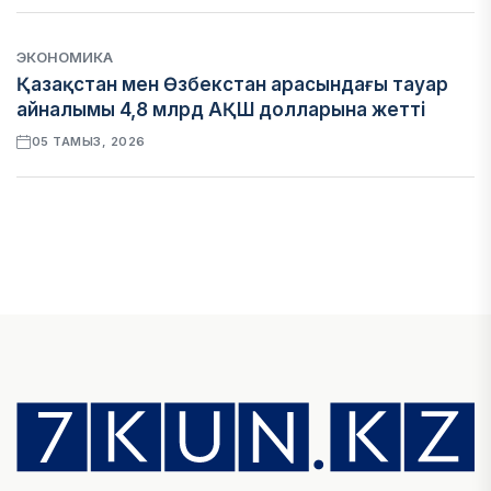
ЭКОНОМИКА
Қазақстан мен Өзбекстан арасындағы тауар
айналымы 4,8 млрд АҚШ долларына жетті
05 ТАМЫЗ, 2026
ҚАРЖЫ
Алматы қалалық МКД мүлікті сатудан
алынатын салық туралы сұрақтарға жауап
берді
05 ТАМЫЗ, 2026
БИЛІК
«Бәйтерек» холдингінің инвестициялық және
кредиттік портфелі 14,3 трлн теңгеге жетті