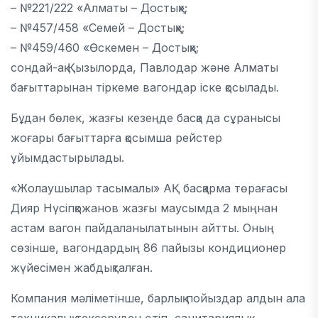
– №221/222 «Алматы – Достық»;
– №457/458 «Семей – Достық»;
– №459/460 «Өскемен – Достық»;
сондай-ақ Қызылорда, Павлодар және Алматы
бағыттарынан тіркеме вагондар іске қосылады.
Бұдан бөлек, жазғы кезеңде басқа да сұранысы
жоғары бағыттарға қосымша рейстер
ұйымдастырылады.
«Жолаушылар тасымалы» АҚ басқарма төрағасы
Дияр Нүсіпқожанов
жазғы маусымда 2 мыңнан
астам вагон пайдаланылатынын айтты. Оның
сөзінше, вагондардың 86 пайызы кондиционер
жүйесімен жабдықталған.
Компания мәліметінше, барлық пойыздар алдын ала