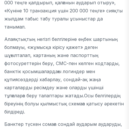
000 теңге қалдырып, қалғанын аударып отыру»,
«Күніне 10 транзакция үшін 200 000 теңге» сияқты
жылдам табыс табу туралы ұсыныстар да
танымал.
Алаяқтықтың негізгі белгілеріне еңбек шартының
болмауы, «жұмысқа кірісу қажет» деген
шұғылталап, картаның және паспорттың
фотосуреттерін беру, СМС-пен келген кодтарды,
банктік қосымшалардағы логиндер мен
құпиясөздерді хабарлау, сондай-ақ жаңа
карталарды ресімдеу және оларды үшінші
тұлғаларға беру талаптары жатады.Осы белгілердің
біреуінің болуы қылмыстық схемаға қатысу әрекетін
білдіреді.
Банктер түскен сомаға сондай аударым аударуды,