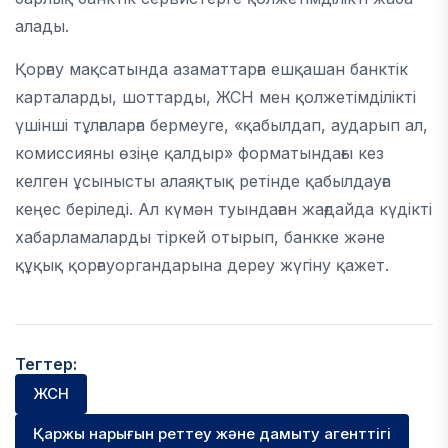
алады.
Қорғау мақсатында азаматтарға ешқашан банктік
карталарды, шоттарды, ЖСН мен қолжетімділікті
үшінші тұлғаларға бермеуге, «қабылдап, аударып ал,
комиссияны өзіңе қалдыр» форматындағы кез
келген ұсынысты алаяқтық ретінде қабылдауға
кеңес беріледі. Ал күмән туындаған жағдайда күдікті
хабарламаларды тіркей отырып, банкке және
құқық қорғауоргандарына дереу жүгіну қажет.
Тегтер:
ЖСН
Қаржы нарығын реттеу және дамыту агенттігі