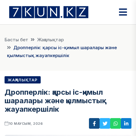
Басты бет
Жаңалықтар
Дропперлік: қарсы іс-қимыл шаралары және
қылмыстық жауапкершілік
ЖАҢАЛЫҚТАР
Дропперлік: қарсы іс-қимыл
шаралары және қылмыстық
жауапкершілік
10 МАУСЫМ, 2026