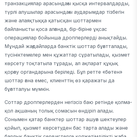
транзакциялар арасындағы қысқа интервалдарды,
түрлі алушылар арасындағы аударымдар тізбегін
және алаяқтыққа қатысқан шоттармен
байланысты қоса алғанда, бір-біріне ұқсас
операциялар бойынша дропперлерді анықтайды.
Мұндай жағдайларда банктік шоттар бұғатталады,
түсініктемелер мен құжаттар сұратылады, қызмет
көрсету тоқтатыла тұрады, ал ақпарат құқық
қорғау органдарына беріледі. Бұл ретте «бөтен»
шоттар ғана емес, клиенттің өз қаражаты да
бұғатталуы мүмкін.
Соттар дропперлерден негізсіз баю ретінде қолма-
қол ақшаның толық сомасын өндіріп алады.
Сонымен қатар банктер шоттар ашуға шектеулер
қойып, қызмет көрсетуден бас тарта алады және
барлық банктік сервистерге қолжетімділікті жаба