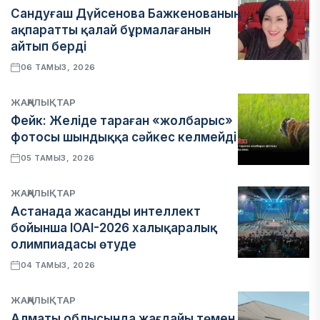
Сандуғаш Дүйсенова Бажкенованың
ақпаратты қалай бұрмалағанын
айтып берді
06 ТАМЫЗ, 2026
ЖАҢАЛЫҚТАР
Фейк: Желіде тараған «жолбарыс»
фотосы шындыққа сәйкес келмейді
05 ТАМЫЗ, 2026
ЖАҢАЛЫҚТАР
Астанада жасанды интеллект
бойынша IOAI-2026 халықаралық
олимпиадасы өтуде
04 ТАМЫЗ, 2026
ЖАҢАЛЫҚТАР
Алматы облысында жағдайы төмен