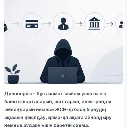
Дропперлік – бұл азамат сыйақы үшін өзінің
банктік карталарын, шоттарын, электронды
әмияндарын немесе ЖСН-ді басқа біреудің
ақшасын қабылдау, қолма-қол ақшаға айналдыру
немесе аудару үшін беретін схема.