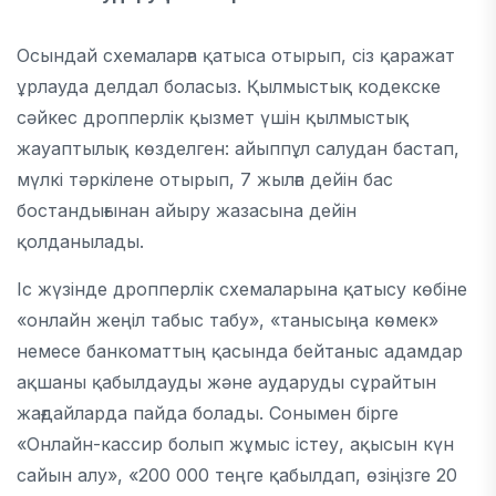
Осындай схемаларға қатыса отырып, сіз қаражат
ұрлауда делдал боласыз. Қылмыстық кодекске
сәйкес дропперлік қызмет үшін қылмыстық
жауаптылық көзделген: айыппұл салудан бастап,
мүлкі тәркілене отырып, 7 жылға дейін бас
бостандығынан айыру жазасына дейін
қолданылады.
Іс жүзінде дропперлік схемаларына қатысу көбіне
«онлайн жеңіл табыс табу», «танысыңа көмек»
немесе банкоматтың қасында бейтаныс адамдар
ақшаны қабылдауды және аударуды сұрайтын
жағдайларда пайда болады. Сонымен бірге
«Онлайн-кассир болып жұмыс істеу, ақысын күн
сайын алу», «200 000 теңге қабылдап, өзіңізге 20