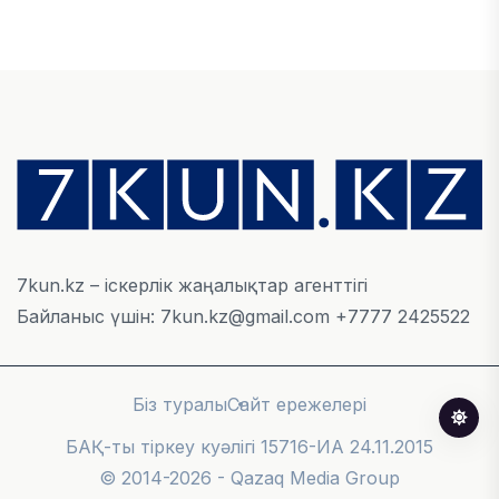
Алматы қалалық МКД мүлікті сатудан
алынатын салық туралы сұрақтарға жауап
берді
05 ТАМЫЗ, 2026
БИЛІК
«Бәйтерек» холдингінің инвестициялық және
кредиттік портфелі 14,3 трлн теңгеге жетті
05 ТАМЫЗ, 2026
7kun.kz – іскерлік жаңалықтар агенттігі
Байланыс үшін: 7kun.kz@gmail.com +7777 2425522
ҚАРЖЫ
БЖЗҚ-дағы зейнетақы жинақтары 28,09 трлн
теңгеге жетті
Біз туралы
Сайт ережелері
05 ТАМЫЗ, 2026
БАҚ-ты тіркеу куәлігі 15716-ИА 24.11.2015
© 2014-2026 - Qazaq Media Group