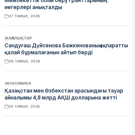
Мемлекеттік білім беру гранттарының
иегерлері анықталды
07 ТАМЫЗ, 2026
ЖАҢАЛЫҚТАР
Сандуғаш Дүйсенова Бажкенованың ақпаратты
қалай бұрмалағанын айтып берді
06 ТАМЫЗ, 2026
ЭКОНОМИКА
Қазақстан мен Өзбекстан арасындағы тауар
айналымы 4,8 млрд АҚШ долларына жетті
05 ТАМЫЗ, 2026
ҚАРЖЫ