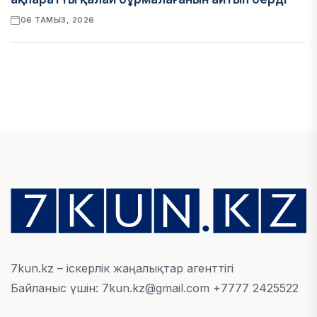
06 ТАМЫЗ, 2026
ЭКОНОМИКА
Қазақстан мен Өзбекстан арасындағы тауар
айналымы 4,8 млрд АҚШ долларына жетті
05 ТАМЫЗ, 2026
ҚАРЖЫ
Алматы қалалық МКД мүлікті сатудан
алынатын салық туралы сұрақтарға жауап
берді
05 ТАМЫЗ, 2026
7kun.kz – іскерлік жаңалықтар агенттігі
Байланыс үшін: 7kun.kz@gmail.com +7777 2425522
БИЛІК