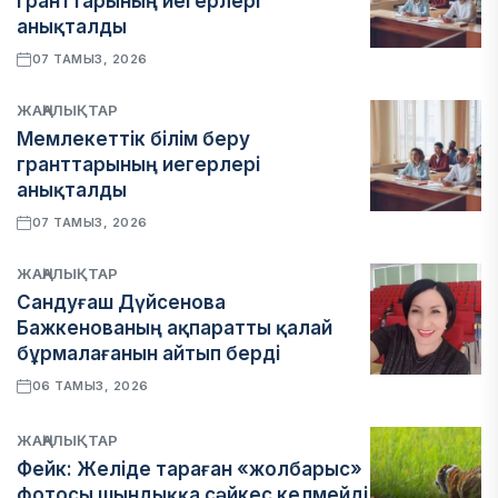
гранттарының иегерлері
анықталды
07 ТАМЫЗ, 2026
ЖАҢАЛЫҚТАР
Мемлекеттік білім беру
гранттарының иегерлері
анықталды
07 ТАМЫЗ, 2026
ЖАҢАЛЫҚТАР
Сандуғаш Дүйсенова
Бажкенованың ақпаратты қалай
бұрмалағанын айтып берді
06 ТАМЫЗ, 2026
ЖАҢАЛЫҚТАР
Фейк: Желіде тараған «жолбарыс»
фотосы шындыққа сәйкес келмейді