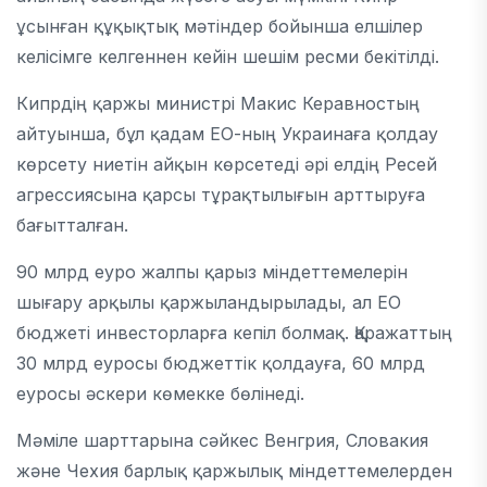
ұсынған құқықтық мәтіндер бойынша елшілер
келісімге келгеннен кейін шешім ресми бекітілді.
Кипрдің қаржы министрі Макис Керавностың
айтуынша, бұл қадам ЕО-ның Украинаға қолдау
көрсету ниетін айқын көрсетеді әрі елдің Ресей
агрессиясына қарсы тұрақтылығын арттыруға
бағытталған.
90 млрд еуро жалпы қарыз міндеттемелерін
шығару арқылы қаржыландырылады, ал ЕО
бюджеті инвесторларға кепіл болмақ. Қаражаттың
30 млрд еуросы бюджеттік қолдауға, 60 млрд
еуросы әскери көмекке бөлінеді.
Мәміле шарттарына сәйкес Венгрия, Словакия
және Чехия барлық қаржылық міндеттемелерден