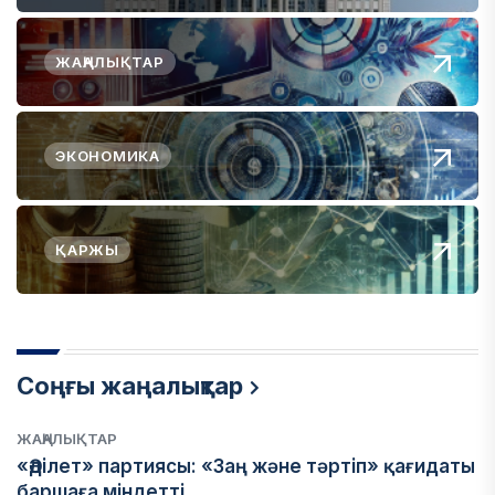
ЖАҢАЛЫҚТАР
ЭКОНОМИКА
ҚАРЖЫ
Соңғы жаңалықтар
ЖАҢАЛЫҚТАР
«Әділет» партиясы: «Заң және тәртіп» қағидаты
баршаға міндетті