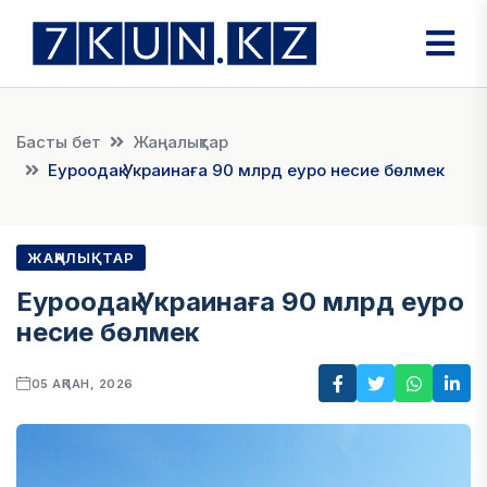
Басты бет
Жаңалықтар
Еуроодақ Украинаға 90 млрд еуро несие бөлмек
ЖАҢАЛЫҚТАР
Еуроодақ Украинаға 90 млрд еуро
несие бөлмек
05 АҚПАН, 2026