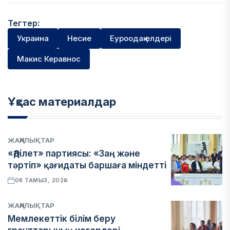
Тегтер:
Украина
Несие
Еуроодақ елдері
Макис Керавнос
Ұқсас материалдар
ЖАҢАЛЫҚТАР
«Әділет» партиясы: «Заң және
тәртіп» қағидаты баршаға міндетті
08 ТАМЫЗ, 2026
ЖАҢАЛЫҚТАР
Мемлекеттік білім беру