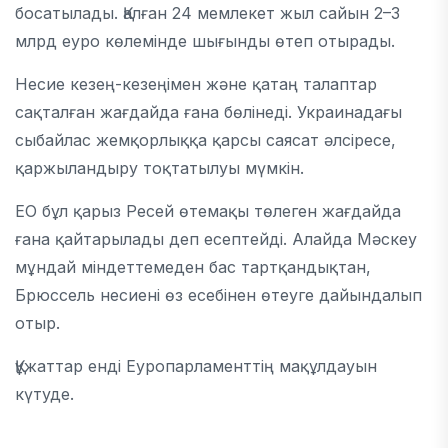
босатылады. Қалған 24 мемлекет жыл сайын 2–3
млрд еуро көлемінде шығынды өтеп отырады.
Несие кезең-кезеңімен және қатаң талаптар
сақталған жағдайда ғана бөлінеді. Украинадағы
сыбайлас жемқорлыққа қарсы саясат әлсіресе,
қаржыландыру тоқтатылуы мүмкін.
ЕО бұл қарыз Ресей өтемақы төлеген жағдайда
ғана қайтарылады деп есептейді. Алайда Мәскеу
мұндай міндеттемеден бас тартқандықтан,
Брюссель несиені өз есебінен өтеуге дайындалып
отыр.
Құжаттар енді Еуропарламенттің мақұлдауын
күтуде.