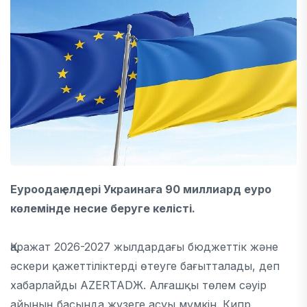
Еуроодақ елдері Украинаға 90 миллиард еуро
көлемінде несие беруге келісті.
Қаражат 2026-2027 жылдардағы бюджеттік және
әскери қажеттіліктерді өтеуге бағытталады, деп
хабарлайды AZERTADЖ. Алғашқы төлем сәуір
айының басында жүзеге асуы мүмкін. Кипр