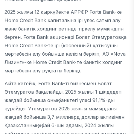
2025 жылғы 12 қыркүйекте АРРФР Forte Bank-ке
Home Credit Bank капиталына ірі үлес сатып алу
және банктік холдинг ретінде тіркелу мүмкіндігін
берген. Forte Bank акционері Болат Өтемұратовқа
Home Credit Bank-те ірі (косвенный) қатысушы
мәртебесін алу бойынша келісім беріліп, АО «Nova
Лизинг»-ке Home Credit Bank-те банктік холдинг
мәртебесін алу рұқсаты берілді.
Айта кетейік, Forte Bank-ті бизнесмен Болат
Өтемұратов бақылайды. 2025 жылғы 1 шілдедегі
жағдай бойынша оның банктегі үлесі 91,1%-ды
құрайды. Утемуратов 2025 жылғы мамырдағы
жағдай бойынша 3,7 миллиард доллар активімен
Қазақстанның ең бай 6-шы адамы, 2024 жылғы
рейтингте төртінші рантье және елдегі ең ықпалды