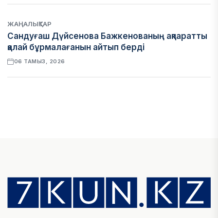
ЖАҢАЛЫҚТАР
Сандуғаш Дүйсенова Бажкенованың ақпаратты
қалай бұрмалағанын айтып берді
06 ТАМЫЗ, 2026
ЭКОНОМИКА
Қазақстан мен Өзбекстан арасындағы тауар
айналымы 4,8 млрд АҚШ долларына жетті
05 ТАМЫЗ, 2026
ҚАРЖЫ
Алматы қалалық МКД мүлікті сатудан алынатын
салық туралы сұрақтарға жауап берді
05 ТАМЫЗ, 2026