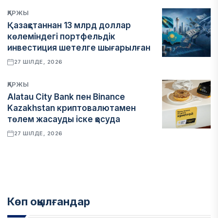
ҚАРЖЫ
Қазақстаннан 13 млрд доллар
көлеміндегі портфельдік
инвестиция шетелге шығарылған
27 ШІЛДЕ, 2026
ҚАРЖЫ
Alatau City Bank пен Binance
Kazakhstan криптовалютамен
төлем жасауды іске қосуда
27 ШІЛДЕ, 2026
Көп оқылғандар