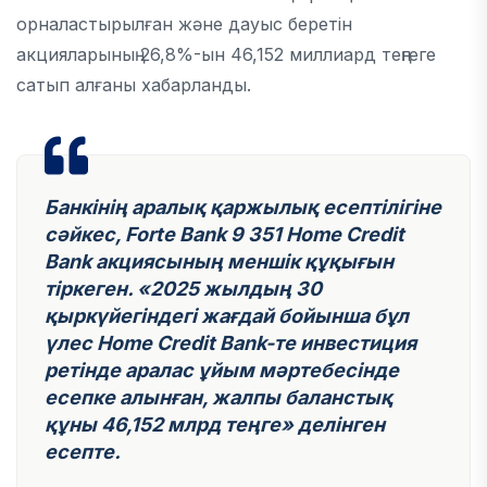
орналастырылған және дауыс беретін
акцияларының 26,8%-ын 46,152 миллиард теңгеге
сатып алғаны хабарланды.
Банкінің аралық қаржылық есептілігіне
сәйкес, Forte Bank 9 351 Home Credit
Bank акциясының меншік құқығын
тіркеген. «2025 жылдың 30
қыркүйегіндегі жағдай бойынша бұл
үлес Home Credit Bank-те инвестиция
ретінде аралас ұйым мәртебесінде
есепке алынған, жалпы баланстық
құны 46,152 млрд теңге» делінген
есепте.