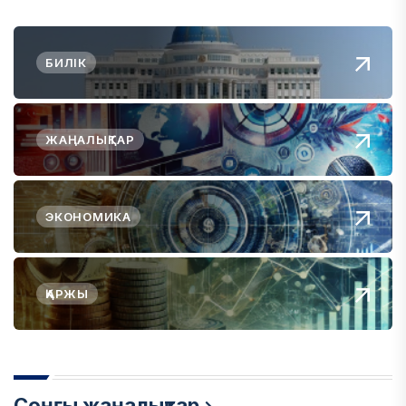
БИЛІК
ЖАҢАЛЫҚТАР
ЭКОНОМИКА
ҚАРЖЫ
Соңғы жаңалықтар