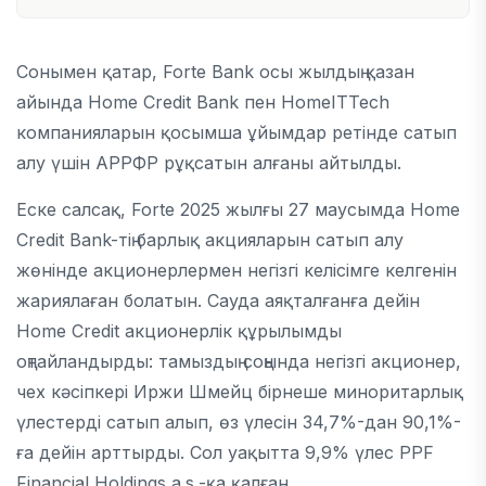
Сонымен қатар, Forte Bank осы жылдың қазан
айында Home Credit Bank пен HomeITTech
компанияларын қосымша ұйымдар ретінде сатып
алу үшін АРРФР рұқсатын алғаны айтылды.
Еске салсақ, Forte 2025 жылғы 27 маусымда Home
Credit Bank-тің барлық акцияларын сатып алу
жөнінде акционерлермен негізгі келісімге келгенін
жариялаған болатын. Сауда аяқталғанға дейін
Home Credit акционерлік құрылымды
оңтайландырды: тамыздың соңында негізгі акционер,
чех кәсіпкері Иржи Шмейц бірнеше миноритарлық
үлестерді сатып алып, өз үлесін 34,7%-дан 90,1%-
ға дейін арттырды. Сол уақытта 9,9% үлес PPF
Financial Holdings a.s.-қа қалған.