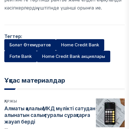
кәсіпкерлердің үштігінде үшінші орынға ие.
Тегтер:
Болат Өтемұратов
Home Credit Bank
Forte Bank
Home Credit Bank акциялары
Ұқсас материалдар
ҚАРЖЫ
Алматы қалалық МКД мүлікті сатудан
алынатын салық туралы сұрақтарға
жауап берді