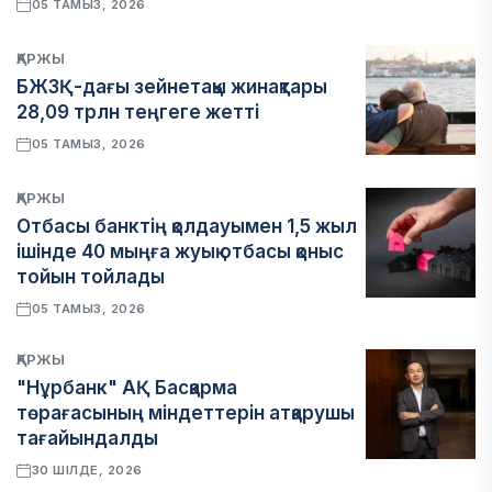
05 ТАМЫЗ, 2026
ҚАРЖЫ
БЖЗҚ-дағы зейнетақы жинақтары
28,09 трлн теңгеге жетті
05 ТАМЫЗ, 2026
ҚАРЖЫ
Отбасы банктің қолдауымен 1,5 жыл
ішінде 40 мыңға жуық отбасы қоныс
тойын тойлады
05 ТАМЫЗ, 2026
ҚАРЖЫ
"Нұрбанк" АҚ Басқарма
төрағасының міндеттерін атқарушы
тағайындалды
30 ШІЛДЕ, 2026