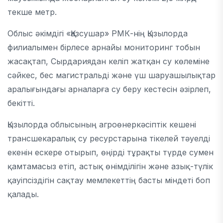
текше метр.
Облыс әкімдігі «Қазсушар» РМК-нің Қызылорда
филиалымен бірлесе арнайы мониторинг тобын
жасақтап, Сырдариядан келіп жатқан су көлеміне
сәйкес, бес магистральді және үш шаруашылықтар
аралығындағы арналарға су беру кестесін әзірлеп,
бекітті.
Қызылорда облысының агроөнеркәсіптік кешені
трансшекаралық су ресурстарына тікелей тәуелді
екенін ескере отырып, өңірді тұрақты түрде сумен
қамтамасыз етіп, астық өнімділігін және азық-түлік
қауіпсіздігін сақтау мемлекеттің басты міндеті боп
қалады.