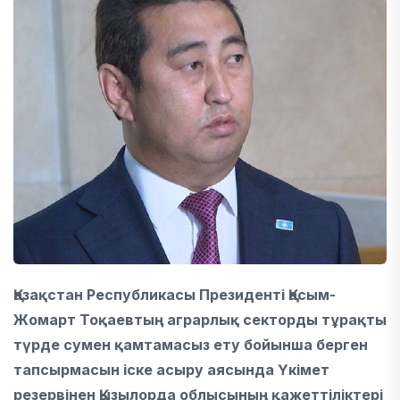
Қазақстан Республикасы Президенті Қасым-
Жомарт Тоқаевтың аграрлық секторды тұрақты
түрде сумен қамтамасыз ету бойынша берген
тапсырмасын іске асыру аясында Үкімет
резервінен Қызылорда облысының қажеттіліктері