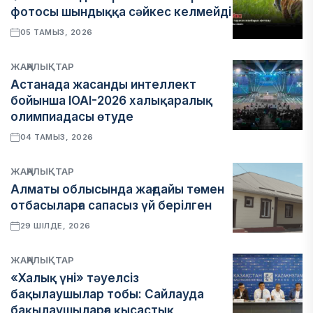
фотосы шындыққа сәйкес келмейді
05 ТАМЫЗ, 2026
ЖАҢАЛЫҚТАР
Астанада жасанды интеллект
бойынша IOAI-2026 халықаралық
олимпиадасы өтуде
04 ТАМЫЗ, 2026
ЖАҢАЛЫҚТАР
Алматы облысында жағдайы төмен
отбасыларға сапасыз үй берілген
29 ШІЛДЕ, 2026
ЖАҢАЛЫҚТАР
«Халық үні» тәуелсіз
бақылаушылар тобы: Сайлауда
бақылаушыларға қысастық