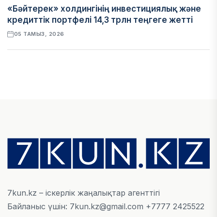
«Бәйтерек» холдингінің инвестициялық және
кредиттік портфелі 14,3 трлн теңгеге жетті
05 ТАМЫЗ, 2026
ҚАРЖЫ
БЖЗҚ-дағы зейнетақы жинақтары 28,09 трлн
теңгеге жетті
05 ТАМЫЗ, 2026
ҚАРЖЫ
Отбасы банктің қолдауымен 1,5 жыл ішінде 40
мыңға жуық отбасы қоныс тойын тойлады
05 ТАМЫЗ, 2026
7kun.kz – іскерлік жаңалықтар агенттігі
Байланыс үшін: 7kun.kz@gmail.com +7777 2425522
БИЗНЕС