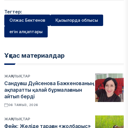
Тегтер:
Олжас Бектенов
Қызылорда облысы
егін алқаптары
Ұқсас материалдар
ЖАҢАЛЫҚТАР
Сандуғаш Дүйсенова Бажкенованың
ақпаратты қалай бұрмалағанын
айтып берді
06 ТАМЫЗ, 2026
ЖАҢАЛЫҚТАР
Фейк: Желіде тараған «жолбарыс»