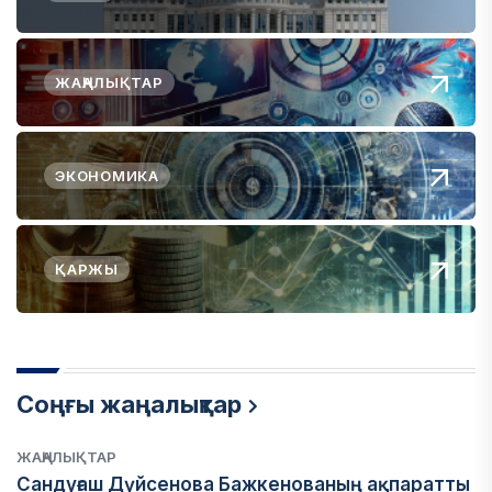
ЖАҢАЛЫҚТАР
ЭКОНОМИКА
ҚАРЖЫ
Соңғы жаңалықтар
ЖАҢАЛЫҚТАР
Сандуғаш Дүйсенова Бажкенованың ақпаратты