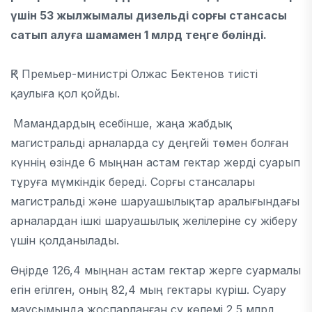
үшін 53 жылжымалы дизельді сорғы стансасы
сатып алуға шамамен 1 млрд теңге бөлінді.
ҚР Премьер-министрі Олжас Бектенов тиісті
қаулыға қол қойды.
Мамандардың есебінше, жаңа жабдық
магистральді арналарда су деңгейі төмен болған
күннің өзінде 6 мыңнан астам гектар жерді суарып
тұруға мүмкіндік береді. Сорғы стансалары
магистральді және шаруашылықтар аралығындағы
арналардан ішкі шаруашылық желілеріне су жіберу
үшін қолданылады.
Өңірде 126,4 мыңнан астам гектар жерге суармалы
егін егілген, оның 82,4 мың гектары күріш. Суару
маусымында жоспарланған су көлемі 2,5 млрд