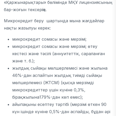
«Қаржынарықтары» бөлімінде МҚҰ лицензиясының
бар-жоғын тексеріңіз.
Микрокредит беру шартында мына жағдайлар
нақты жазылуы керек:
микрокредит сомасы және мерзімі;
микрокредит сомасы және мерзімі; өтеу
кестесі және тәсілі (аннуитеттік, сараланған
және т. б.);
жылдық сыйақы мөлшерлемесі және жылына
46%-дан аспайтын жылдық тиімді сыйақы
мөлшерлемесі (ЖТСМ) (қысқа мерзімді
микрокредиттер үшін күніне 0,3%,
бірақжылына179%-дан көп емес);
айыпақыны есептеу тәртібі (мерзімі өткен 90
күн ішінде күніне 0,5%-дан аспайды, бұдан әрі