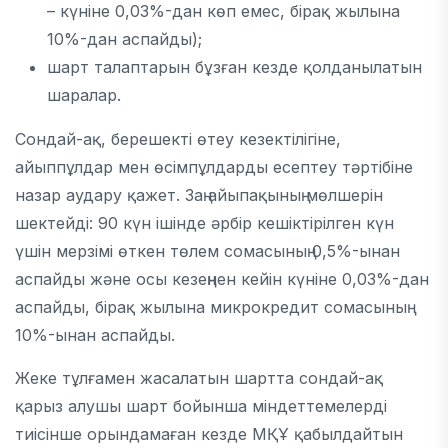
– күніне 0,03%-дан көп емес, бірақ жылына
10%-дан аспайды);
шарт талаптарын бұзған кезде қолданылатын
шаралар.
Сондай-ақ, берешекті өтеу кезектілігіне,
айыппұлдар мен өсімпұлдарды есептеу тәртібіне
назар аудару қажет. Заң айыпақының мөлшерін
шектейді: 90 күн ішінде әрбір кешіктірілген күн
үшін мерзімі өткен төлем сомасының 0,5%-ынан
аспайды және осы кезеңнен кейін күніне 0,03%-дан
аспайды, бірақ жылына микрокредит сомасының
10%-ынан аспайды.
Жеке тұлғамен жасалатын шартта сондай-ақ
қарыз алушы шарт бойынша міндеттемелерді
тиісінше орындамаған кезде МҚҰ қабылдайтын