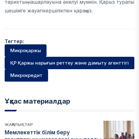
тарихтың нашарлауына әкелуі мүмкін. Қарыз туралы
шешімге жауапкершілікпен қараңыз.
Тегтер:
Микроқаржы
ҚР Қаржы нарығын реттеу және дамыту агенттігі
Микрокредит
Ұқсас материалдар
ЖАҢАЛЫҚТАР
Мемлекеттік білім беру