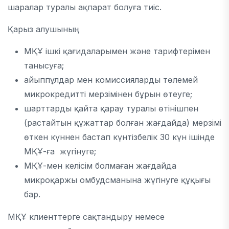
шаралар туралы ақпарат болуға тиіс.
Қарыз алушының:
МҚҰ ішкі қағидаларымен және тарифтерімен
танысуға;
айыппұлдар мен комиссияларды төлемей
микрокредитті мерзімінен бұрын өтеуге;
шарттарды қайта қарау туралы өтінішпен
(растайтын құжаттар болған жағдайда) мерзімі
өткен күннен бастап күнтізбелік 30 күн ішінде
МҚҰ-ға жүгінуге;
МҚҰ-мен келісім болмаған жағдайда
микроқаржы омбудсманына жүгінуге құқығы
бар.
МҚҰ клиенттерге сақтандыру немесе