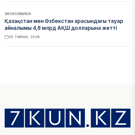
ЭКОНОМИКА
Қазақстан мен Өзбекстан арасындағы тауар
айналымы 4,8 млрд АҚШ долларына жетті
05 ТАМЫЗ, 2026
ҚАРЖЫ
Алматы қалалық МКД мүлікті сатудан
алынатын салық туралы сұрақтарға жауап
берді
05 ТАМЫЗ, 2026
БИЛІК
«Бәйтерек» холдингінің инвестициялық және
кредиттік портфелі 14,3 трлн теңгеге жетті
05 ТАМЫЗ, 2026