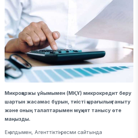
Микроқаржы ұйымымен (МҚҰ) микрокредит беру
шартын жасамас бұрын, тиісті қырағылық таныту
және оның талаптарымен мұқият танысу өте
маңызды.
Ең алдымен, Агенттіктің ресми сайтында