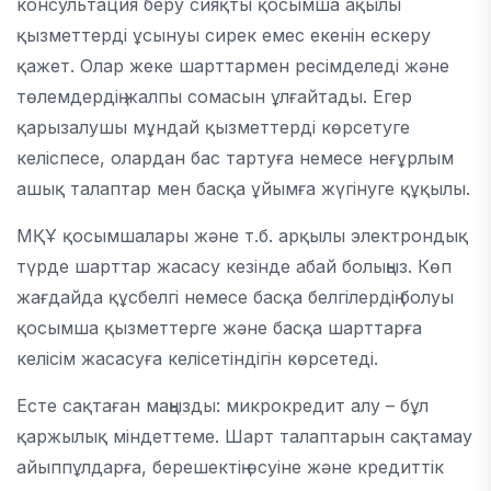
консультация беру сияқты қосымша ақылы
қызметтерді ұсынуы сирек емес екенін ескеру
қажет. Олар жеке шарттармен ресімделеді және
төлемдердің жалпы сомасын ұлғайтады. Егер
қарызалушы мұндай қызметтерді көрсетуге
келіспесе, олардан бас тартуға немесе неғұрлым
ашық талаптар мен басқа ұйымға жүгінуге құқылы.
МҚҰ қосымшалары және т.б. арқылы электрондық
түрде шарттар жасасу кезінде абай болыңыз. Көп
жағдайда құсбелгі немесе басқа белгілердің болуы
қосымша қызметтерге және басқа шарттарға
келісім жасасуға келісетіндігін көрсетеді.
Есте сақтаған маңызды: микрокредит алу – бұл
қаржылық міндеттеме. Шарт талаптарын сақтамау
айыппұлдарға, берешектің өсуіне және кредиттік