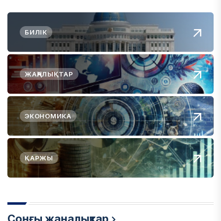
БИЛІК
ЖАҢАЛЫҚТАР
ЭКОНОМИКА
ҚАРЖЫ
Соңғы жаңалықтар