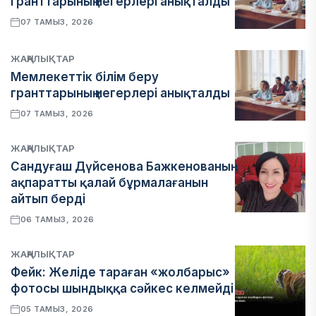
гранттарының иегерлері анықталды
07 ТАМЫЗ, 2026
ЖАҢАЛЫҚТАР
Мемлекеттік білім беру
гранттарының иегерлері анықталды
07 ТАМЫЗ, 2026
ЖАҢАЛЫҚТАР
Сандуғаш Дүйсенова Бажкенованың
ақпаратты қалай бұрмалағанын
айтып берді
06 ТАМЫЗ, 2026
ЖАҢАЛЫҚТАР
Фейк: Желіде тараған «жолбарыс»
фотосы шындыққа сәйкес келмейді
05 ТАМЫЗ, 2026