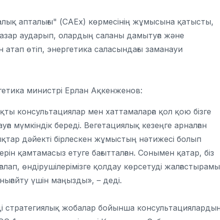
лық апталығы" (CAEx) көрмесінің жұмысына қатысты,
азар аударып, олардың саланы дамытуға және
н атап өтіп, энергетика саласындағы заманауи
гетика министрі Ерлан Ақкенженов:
ты консультациялар мен хаттамаларға қол қою бізге
ға мүмкіндік береді. Вегетациялық кезеңге арналған
ықтар дәйекті бірлескен жұмыстың нәтижесі болып
н қамтамасыз етуге бағытталған. Сонымен қатар, біз
лап, өндірушілерімізге қолдау көрсетуді жалғастырамы
 нығайту үшін маңызды», – деді.
мді стратегиялық жобалар бойынша консультацияларды