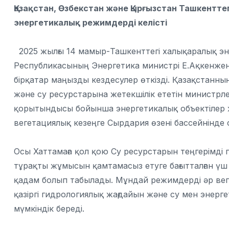
Қазақстан, Өзбекстан және Қырғызстан Ташкентте
энергетикалық режимдерді келісті
2025 жылғы 14 мамыр-Ташкенттегі халықаралық эн
Республикасының Энергетика министрі Е.Ақкенженов
бірқатар маңызды кездесулер өткізді. Қазақстанн
және су ресурстарына жетекшілік ететін министрл
қорытындысы бойынша энергетикалық объектілер ж
вегетациялық кезеңге Сырдария өзені бассейнінде 
Осы Хаттамаға қол қою Су ресурстарын теңгерімді
тұрақты жұмысын қамтамасыз етуге бағытталған үш
қадам болып табылады. Мұндай режимдерді әр веге
қазіргі гидрологиялық жағдайын және су мен энерге
мүмкіндік береді.