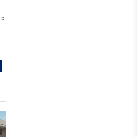
ЖАҢАЛЫҚТАР
Фейк: Желіде тараған «жолбарыс»
ыс
фотосы шындыққа сәйкес келмейді
05 ТАМЫЗ, 2026
ЖАҢАЛЫҚТАР
Астанада жасанды интеллект
бойынша IOAI-2026 халықаралық
олимпиадасы өтуде
04 ТАМЫЗ, 2026
МЕДИА
Сегіз жылдық жұмбақ: Орхан
Джемаль мен оның әріптестерін
Африкада кім өлтірді?
31 ШІЛДЕ, 2026