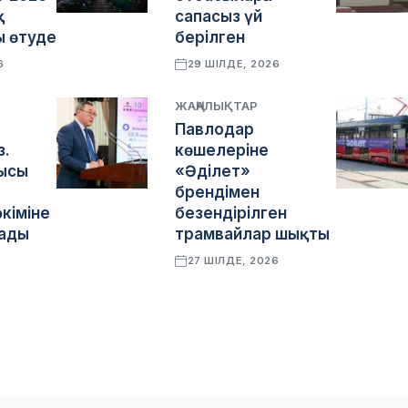
қ
сапасыз үй
 өтуде
берілген
6
29 ШІЛДЕ, 2026
ЖАҢАЛЫҚТАР
Павлодар
з.
көшелеріне
ысы
«Әділет»
брендімен
кіміне
безендірілген
сады
трамвайлар шықты
27 ШІЛДЕ, 2026