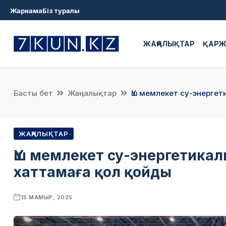
Жарнама
Біз туралы
ЖАҢАЛЫҚТАР
ҚАР
Басты бет
Жаңалықтар
Үш мемлекет су-энергет
ЖАҢАЛЫҚТАР
Үш мемлекет су-энергетикал
хаттамаға қол қойды
15 МАМЫР, 2025