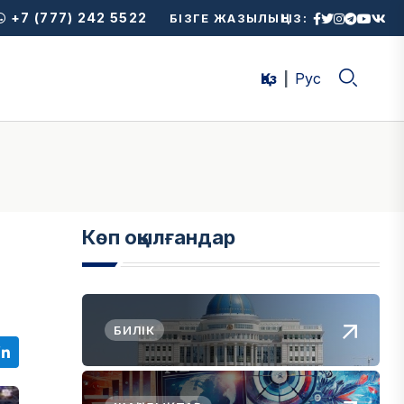
+7 (777) 242 5522
БІЗГЕ ЖАЗЫЛЫҢЫЗ:
Қаз
Рус
Көп оқылғандар
БИЛІК