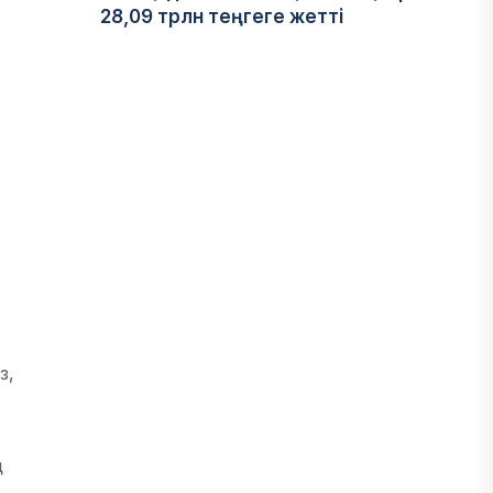
28,09 трлн теңгеге жетті
05 ТАМЫЗ, 2026
ҚАРЖЫ
Отбасы банктің қолдауымен 1,5 жыл
ішінде 40 мыңға жуық отбасы қоныс
тойын тойлады
05 ТАМЫЗ, 2026
БИЗНЕС
Freedom Travel іссапар
ұйымдастыратын ЖИ агентін іске
з,
қосты
05 ТАМЫЗ, 2026
ң