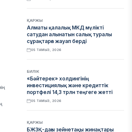
ҚАРЖЫ
Алматы қалалық МКД мүлікті
сатудан алынатын салық туралы
сұрақтарға жауап берді
05 ТАМЫЗ, 2026
БИЛІК
«Бәйтерек» холдингінің
инвестициялық және кредиттік
ің
портфелі 14,3 трлн теңгеге жетті
05 ТАМЫЗ, 2026
ң
ҚАРЖЫ
БЖЗҚ-дағы зейнетақы жинақтары