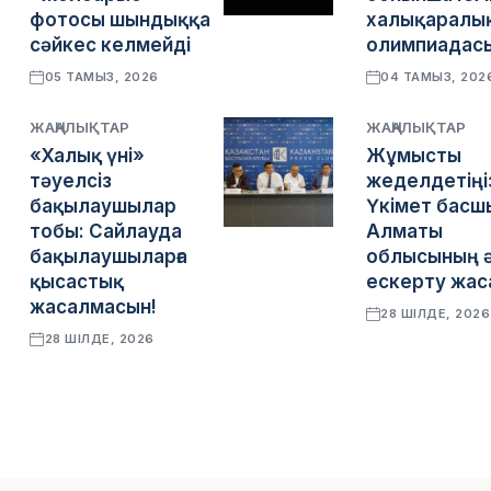
фотосы шындыққа
халықаралы
сәйкес келмейді
олимпиадасы
05 ТАМЫЗ, 2026
04 ТАМЫЗ, 202
ЖАҢАЛЫҚТАР
ЖАҢАЛЫҚТАР
«Халық үні»
Жұмысты
тәуелсіз
жеделдетіңі
бақылаушылар
Үкімет басш
тобы: Сайлауда
Алматы
бақылаушыларға
облысының ә
қысастық
ескерту жа
жасалмасын!
28 ШІЛДЕ, 2026
28 ШІЛДЕ, 2026