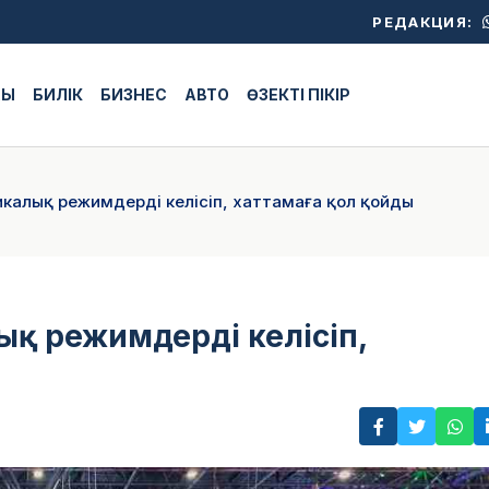
РЕДАКЦИЯ:
ЖЫ
БИЛІК
БИЗНЕС
АВТО
ӨЗЕКТІ ПІКІР
икалық режимдерді келісіп, хаттамаға қол қойды
ық режимдерді келісіп,