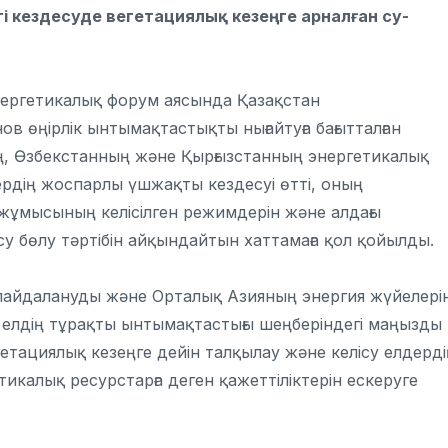
гі кездесуде вегетациялық кезеңге арналған су-
ергетикалық форум аясында Қазақстан
 өңірлік ынтымақтастықты нығайтуға бағытталған
ың, Өзбекстанның және Қырғызстанның энергетикалық
ердің жоспарлы үшжақты кездесуі өтті, оның
ұмысының келісілген режимдерін және алдағы
су бөлу тәртібін айқындайтын хаттамаға қол қойылды.
 пайдалануды және Орталық Азияның энергия жүйелерін
 елдің тұрақты ынтымақтастығы шеңберіндегі маңызды
тациялық кезеңге дейін талқылау және келісу елдерді
тикалық ресурстарға деген қажеттіліктерін ескеруге