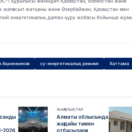
С-1 құрылысы жөніндегі Қазақстан, Өзбекстан және
е жалғасып жатқаны және Әзербайжан, Қазақстан мен
пий энергетикалық дәлізін құру жобасы бойынша жұм
н Ақкенженов
су-энергетикалық режимі
Хаттама
ЖАҢАЛЫҚТАР
асанды
Алматы облысында
жағдайы төмен
I-2026
отбасыларға