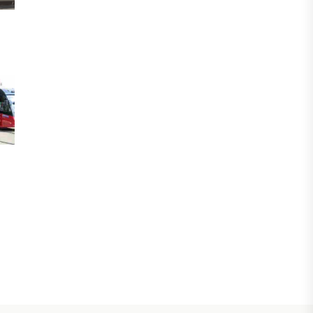
ӨЗЕКТІ ПІКІР
Ерлан Карин: Жаңа қоғамдық этика –
Қазақстанның тұрақты дамуының
негізгі шарты
30 ШІЛДЕ, 2026
БИЗНЕС
Енді eGov Business арқылы заңды
тұлғаның үлесін сенімгерлік басқаруға
беруге болады
30 ШІЛДЕ, 2026
БИЗНЕС
Енді eGov Business арқылы заңды