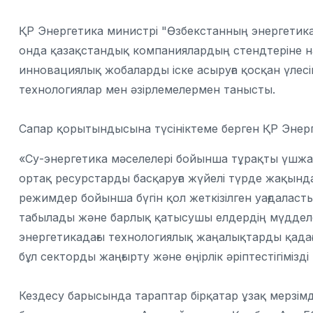
ҚР Энергетика министрі "Өзбекстанның энергетика
онда қазақстандық компаниялардың стендтеріне н
инновациялық жобаларды іске асыруға қосқан үлесі
технологиялар мен әзірлемелермен танысты.
Сапар қорытындысына түсініктеме берген ҚР Энер
«Су-энергетика мәселелері бойынша тұрақты үшжақ
ортақ ресурстарды басқаруға жүйелі түрде жақындау
режимдер бойынша бүгін қол жеткізілген уағдаласт
табылады және барлық қатысушы елдердің мүдделері
энергетикадағы технологиялық жаңалықтарды қадаға
бұл секторды жаңғырту және өңірлік әріптестігімізді
Кездесу барысында тараптар бірқатар ұзақ мерзі