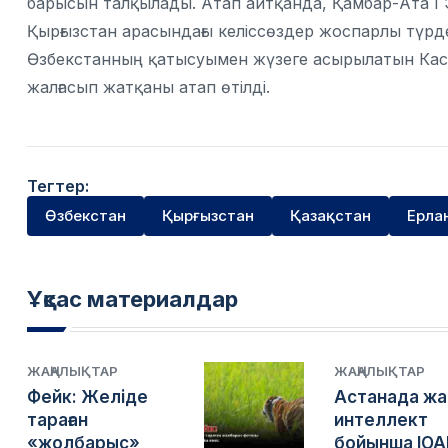
барысын талқылады. Атап айтқанда, Қамбар-Ата ГЭ
Қырғызстан арасындағы келіссөздер жоспарлы түрд
Өзбекстанның қатысуымен жүзеге асырылатын Кас
жалғасып жатқаны атап өтілді.
Тегтер:
Өзбекстан
Қырғызстан
Қазақстан
Ерла
Ұқсас материалдар
ЖАҢАЛЫҚТАР
ЖАҢАЛЫҚТАР
Фейк: Желіде
Астанада ж
тараған
интеллект
«жолбарыс»
бойынша IOA