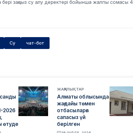
 бері заңсыз су алу деректері бойынша жалпы сомасы 4
Су
чат-бот
ЖАҢАЛЫҚТАР
асанды
Алматы облысында
жағдайы төмен
I-2026
отбасыларға
қ
сапасыз үй
 өтуде
берілген
6
29 ШІЛДЕ, 2026