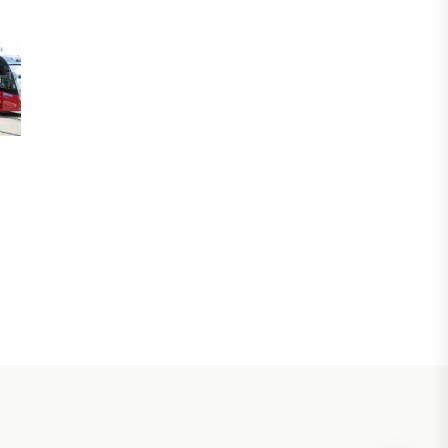
ЖАҢАЛЫҚТАР
Фейк: Желіде тараған «жолбарыс»
фотосы шындыққа сәйкес келмейді
05 ТАМЫЗ, 2026
ЖАҢАЛЫҚТАР
Астанада жасанды интеллект
бойынша IOAI-2026 халықаралық
олимпиадасы өтуде
04 ТАМЫЗ, 2026
МЕДИА
Сегіз жылдық жұмбақ: Орхан
Джемаль мен оның әріптестерін
Африкада кім өлтірді?
31 ШІЛДЕ, 2026