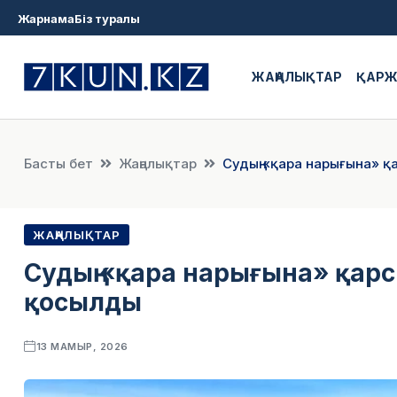
Жарнама
Біз туралы
ЖАҢАЛЫҚТАР
ҚАР
Басты бет
Жаңалықтар
Судың «қара нарығына» қ
ЖАҢАЛЫҚТАР
Судың «қара нарығына» қарс
қосылды
13 МАМЫР, 2026