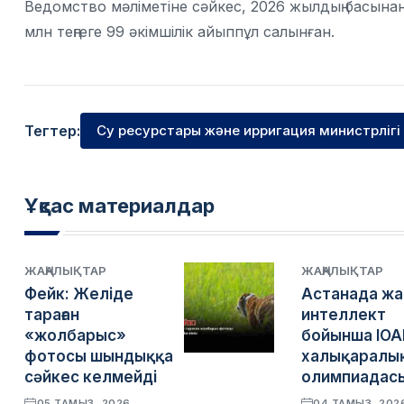
Ведомство мәліметіне сәйкес, 2026 жылдың басынан
млн теңгеге 99 әкімшілік айыппұл салынған.
Тегтер:
Су ресурстары және ирригация министрлігі
Ұқсас материалдар
ЖАҢАЛЫҚТАР
ЖАҢАЛЫҚТАР
Фейк: Желіде
Астанада ж
тараған
интеллект
«жолбарыс»
бойынша IOA
фотосы шындыққа
халықаралы
сәйкес келмейді
олимпиадасы
05 ТАМЫЗ, 2026
04 ТАМЫЗ, 202