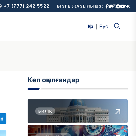
+7 (777) 242 5522
БІЗГЕ ЖАЗЫЛЫҢЫЗ:
Қаз
Рус
Көп оқылғандар
БИЛІК