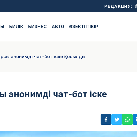
РЕДАКЦИЯ:
ЖЫ
БИЛІК
БИЗНЕС
АВТО
ӨЗЕКТІ ПІКІР
арсы анонимді чат-бот іске қосылды
ы анонимді чат-бот іске