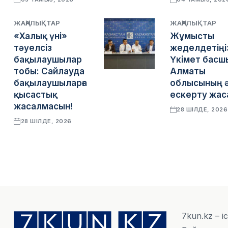
ЖАҢАЛЫҚТАР
ЖАҢАЛЫҚТАР
«Халық үні»
Жұмысты
тәуелсіз
жеделдетіңі
бақылаушылар
Үкімет басш
тобы: Сайлауда
Алматы
бақылаушыларға
облысының ә
қысастық
ескерту жа
жасалмасын!
28 ШІЛДЕ, 2026
28 ШІЛДЕ, 2026
7kun.kz – і