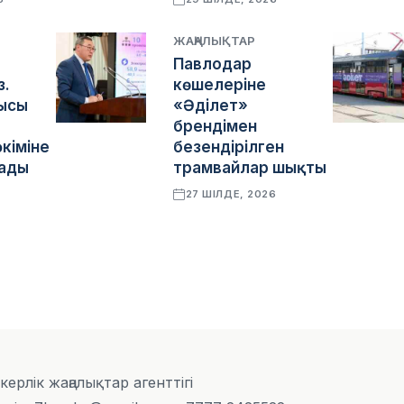
ЖАҢАЛЫҚТАР
Павлодар
з.
көшелеріне
ысы
«Әділет»
брендімен
кіміне
безендірілген
сады
трамвайлар шықты
27 ШІЛДЕ, 2026
скерлік жаңалықтар агенттігі