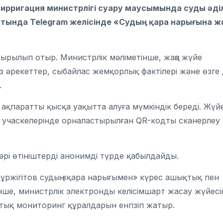
ирригация министрлігі
суару маусымында суды әді
тында Telegram желісінде «Судың қара нарығына ж
сырылып отыр. Министрлік мәліметінше, жаңа жүйе
ыз әрекеттер, сыбайлас жемқорлық фактілері және өзге
.
ақпаратты қысқа уақытта алуға мүмкіндік береді. Жүйе
к учаскелерінде орналастырылған QR-кодты сканерлеу
әрі өтініштерді анонимді түрде қабылдайды.
ұржігітов
судың «қара нарығымен» күрес ашықтық пен
інше, министрлік электронды келісімшарт жасау жүйесі
тық мониторинг құралдарын енгізіп жатыр.