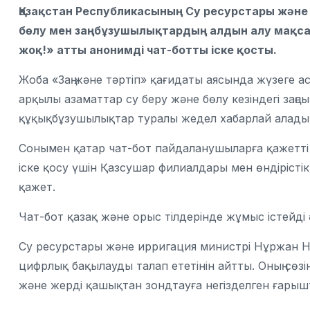
Қазақстан Республикасының Су ресурстары және 
бөлу мен заңбұзушылықтардың алдын алу мақса
жоқ!» атты анонимді чат-ботты іске қосты.
Жоба «Заң және тәртіп» қағидаты аясында жүзеге а
арқылы азаматтар су беру және бөлу кезіндегі заңс
құқықбұзушылықтар туралы жедел хабарлай алады
Сонымен қатар чат-бот пайдаланушыларға қажетті 
іске қосу үшін
Қазсушар
филиалдары мен өндірісті
қажет.
Чат-бот қазақ және орыс тілдерінде жұмыс істейді 
Су ресурстары және ирригация министрі
Нұржан Н
цифрлық бақылауды талап ететінін айтты. Оның сөз
және жерді қашықтан зондтауға негізделген ғарыш