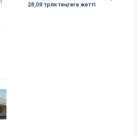
1
28,09 трлн теңгеге жетті
05 ТАМЫЗ, 2026
ҚАРЖЫ
Отбасы банктің қолдауымен 1,5 жыл
ішінде 40 мыңға жуық отбасы қоныс
тойын тойлады
05 ТАМЫЗ, 2026
БИЗНЕС
Freedom Travel іссапар
ұйымдастыратын ЖИ агентін іске
қосты
05 ТАМЫЗ, 2026