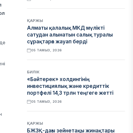
л
ол
ҚАРЖЫ
Алматы қалалық МКД мүлікті
сатудан алынатын салық туралы
сұрақтарға жауап берді
 де
05 ТАМЫЗ, 2026
ні
БИЛІК
«Бәйтерек» холдингінің
инвестициялық және кредиттік
портфелі 14,3 трлн теңгеге жетті
05 ТАМЫЗ, 2026
н
ҚАРЖЫ
БЖЗҚ-дағы зейнетақы жинақтары