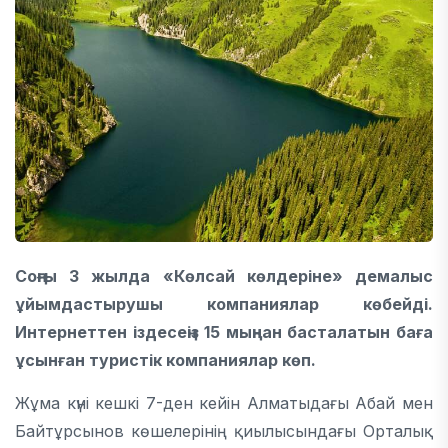
Соңғы 3 жылда «Көлсай көлдеріне» демалыс
ұйымдастырушы компаниялар көбейді.
Интернеттен іздесеңіз 15 мыңнан басталатын баға
ұсынған туристік компаниялар көп.
Жұма күні кешкі 7-ден кейін Алматыдағы Абай мен
Байтұрсынов көшелерінің қиылысындағы Орталық