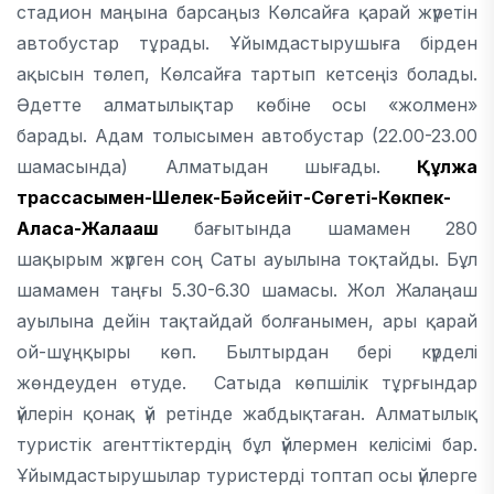
стадион маңына барсаңыз Көлсайға қарай жүретін
автобустар тұрады. Ұйымдастырушыға бірден
ақысын төлеп, Көлсайға тартып кетсеңіз болады.
Әдетте алматылықтар көбіне осы «жолмен»
барады. Адам толысымен автобустар (22.00-23.00
шамасында) Алматыдан шығады.
Құлжа
трассасымен-Шелек-Бәйсейіт-Сөгеті-Көкпек-
Аласа-Жалаңаш
бағытында шамамен 280
шақырым жүрген соң Саты ауылына тоқтайды. Бұл
шамамен таңғы 5.30-6.30 шамасы. Жол Жалаңаш
ауылына дейін тақтайдай болғанымен, ары қарай
ой-шұңқыры көп. Былтырдан бері күрделі
жөндеуден өтуде. Сатыда көпшілік тұрғындар
үйлерін қонақ үй ретінде жабдықтаған. Алматылық
туристік агенттіктердің бұл үйлермен келісімі бар.
Ұйымдастырушылар туристерді топтап осы үйлерге