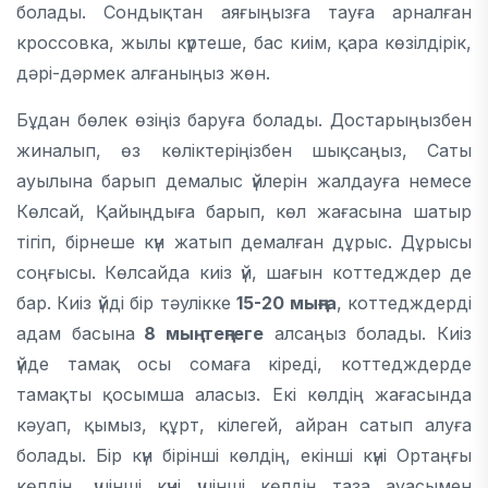
болады. Сондықтан аяғыңызға тауға арналған
кроссовка, жылы күртеше, бас киім, қара көзілдірік,
дәрі-дәрмек алғаныңыз жөн.
Бұдан бөлек өзіңіз баруға болады. Достарыңызбен
жиналып, өз көліктеріңізбен шықсаңыз, Саты
ауылына барып демалыс үйлерін жалдауға немесе
Көлсай, Қайыңдыға барып, көл жағасына шатыр
тігіп, бірнеше күн жатып демалған дұрыс. Дұрысы
соңғысы. Көлсайда киіз үй, шағын коттедждер де
бар. Киіз үйді бір тәулікке
15-20 мыңға
, коттедждерді
адам басына
8 мың теңгеге
алсаңыз болады. Киіз
үйде тамақ осы сомаға кіреді, коттедждерде
тамақты қосымша аласыз. Екі көлдің жағасында
кәуап, қымыз, құрт, кілегей, айран сатып алуға
болады. Бір күн бірінші көлдің, екінші күні Ортаңғы
көлдің, үшінші күні үшінші көлдің таза ауасымен