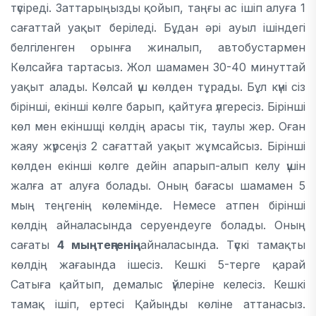
түсіреді. Заттарыңызды қойып, таңғы ас ішіп алуға 1
сағаттай уақыт беріледі. Бұдан әрі ауыл ішіндегі
белгіленген орынға жиналып, автобустармен
Көлсайға тартасыз. Жол шамамен 30-40 минуттай
уақыт алады. Көлсай үш көлден тұрады. Бұл күні сіз
бірінші, екінші көлге барып, қайтуға үлгересіз. Бірінші
көл мен екіншщі көлдің арасы тік, таулы жер. Оған
жаяу жүрсеңіз 2 сағаттай уақыт жұмсайсыз. Бірінші
көлден екінші көлге дейін апарып-алып келу үшін
жалға ат алуға болады. Оның бағасы шамамен 5
мың теңгенің көлемінде. Немесе атпен бірінші
көлдің айналасында серуендеуге болады. Оның
сағаты
4 мың теңгенің
айналасында. Түскі тамақты
көлдің жағаында ішесіз. Кешкі 5-терге қарай
Сатыға қайтып, демалыс үйлеріне келесіз. Кешкі
тамақ ішіп, ертесі Қайыңды көліне аттанасыз.