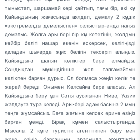
тыныстап, шаршамай кері қайтып, тағы бір, екі күн
Қайыңдының жағасында аялдап, демалу 2 күндік
«экстремалды демалыспен» салыстырғанда нағыз
демалыс. Жолға ары бері бір күн кететінін, жолдың
кейбір бөлігі нашар екенін ескерсек, көлігіңізді
қаладан шығарда жүріс бөлігін тексеріп алыңыз.
Қайыңдыға шағын көліктер бара алмайды.
Сондықтан мүмкіндігінше жол талғамайтын
көлікпен барған дұрыс. Ол болмаса жеңіл көлік те
жарай береді. Онымен Көлсайға бара аласыз. Ал
Қайыңдыға бару үшін Саты ауылынан Нива, Уазик
жалдауға тура келеді. Ары-бері адам басына 2 мың
теңге жұмсайсыз. Баға жағына келсек әрине өзіңіз
барған үнемді. Бірақ күнмен салыстырғанда.
Мысалы: 2 күнге туристік агенттікпен бару мен
жеке өзіңіз барғанның арасында агенттіктің