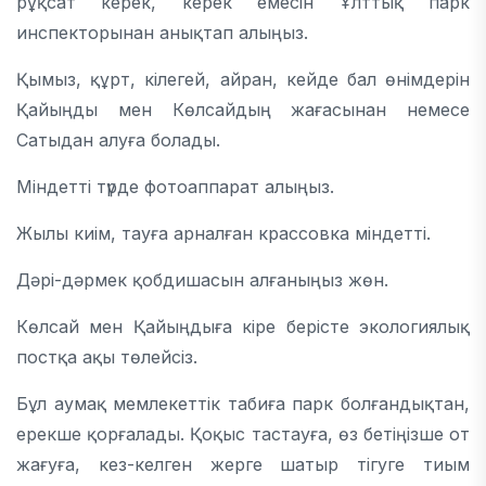
рұқсат керек, керек емесін Ұлттық парк
инспекторынан анықтап алыңыз.
Қымыз, құрт, кілегей, айран, кейде бал өнімдерін
Қайыңды мен Көлсайдың жағасынан немесе
Сатыдан алуға болады.
Міндетті түрде фотоаппарат алыңыз.
Жылы киім, тауға арналған крассовка міндетті.
Дәрі-дәрмек қобдишасын алғаныңыз жөн.
Көлсай мен Қайыңдыға кіре берісте экологиялық
постқа ақы төлейсіз.
Бұл аумақ мемлекеттік табиға парк болғандықтан,
ерекше қорғалады. Қоқыс тастауға, өз бетіңізше от
жағуға, кез-келген жерге шатыр тігуге тиым