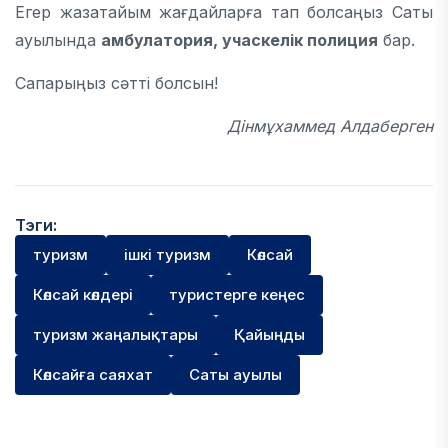
Егер жазатайым жағдайларға тап болсаңыз Саты
ауылында
амбулатория, учаскелік полиция
бар.
Сапарыңыз сәтті болсын!
Дінмұхаммед Алдаберген
Тэги:
туризм
ішкі туризм
Көлсай
Көлсай көлдері
туристерге кеңес
туризм жаңалықтары
Қайыңды
Көлсайға саяхат
Саты ауылы