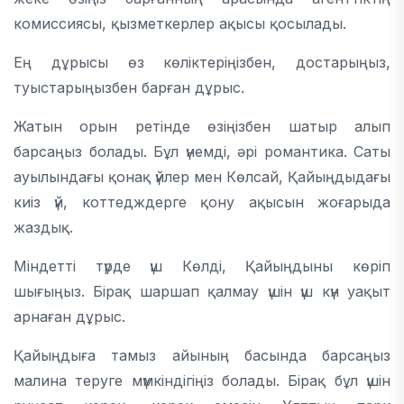
комиссиясы, қызметкерлер ақысы қосылады.
Ең дұрысы өз көліктеріңізбен, достарыңыз,
туыстарыңызбен барған дұрыс.
Жатын орын ретінде өзіңізбен шатыр алып
барсаңыз болады. Бұл үнемді, әрі романтика. Саты
ауылындағы қонақ үйлер мен Көлсай, Қайыңдыдағы
киіз үй, коттедждерге қону ақысын жоғарыда
жаздық.
Міндетті түрде үш Көлді, Қайыңдыны көріп
шығыңыз. Бірақ шаршап қалмау үшін үш күн уақыт
арнаған дұрыс.
Қайыңдыға тамыз айының басында барсаңыз
малина теруге мүмкіндігіңіз болады. Бірақ бұл үшін