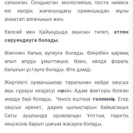
салынған. Сондықтан экологиялық поста немесе
екі көлдің жағасындағы орманшыдан мұны
анықтап алғаныңыз жөн.
Көлсай мен Қайыңдыда ақысын төлеп,
атпен
серуендеуге болады
.
Өзеннен балық аулауға болады. Өзіңізбен қармақ
алып алуды ұмытпаңыз. Өзен, көлде форель
балығын ұстауға болады. Өте дәмді.
Жергілікті орманшылар тарапынан кейде заңсыз
ақы сұрауы кездесуі мүмкін. Адам факторы болған
жерде бәрі болады. Чексіз ештеңе
төлемеңіз
. Егер
заңсыз әрекет, дөрекі қылықтарын байқасаңыз
Саты ауылында орналасқан Ұлттық парктің
кеңсесіне барып шағым жасауға болады.