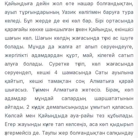
Қайыңдыға дейін жол өте нашар болғандықтан,
ауыл тұрғындарының Уазик көлігімен баруға тура
келеді. Бұл жерде де екі көл бар. Бірі ортасында
қарағайы көкке шаншылған үлкен Қайыңды, екіншісі
шағын көл. Шағын көлдің жағасында түскі ас ішуге
болады. Мұнда да жалға ат алып серуендеуге,
жергілікті адамдардан құрт, май, кілегей сатып
алуға болады. Суретке түсіп, көл жағасында
серуендеп, кешкі 4 шамасында Саты ауылына
қайтып, кешкі тамақтан соң Алматыға қарай
шығасыз. Түнімен Алматыға жетесіз. Бірақ, көп
адамдар мұндай сапардың шаршататынын
айтады. 2 күндік демалысыңызды ұмытып қаласыз.
Көлсай мен Қайыңдыда ауа-райы тез құбылады.
Егер жауынды күнге тап келсеңіз, аса көп қыдырып
үлгермейсіз де. Таулы жер болғандықтан салқындау