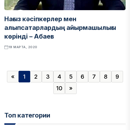
Нағыз кәсіпкерлер мен
алыпсатарлардың айырмашылығы
көрінді – Абаев
19 МАРТА, 2020
«
1
2
3
4
5
6
7
8
9
10
»
Топ категории