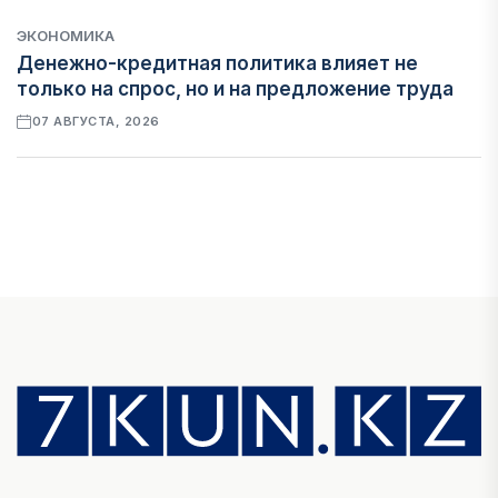
ЭКОНОМИКА
Денежно-кредитная политика влияет не
только на спрос, но и на предложение труда
07 АВГУСТА, 2026
НОВОСТИ
Проект «Сарыбулак»: китайские инвесторы
обратились в Генеральную прокуратуру
07 АВГУСТА, 2026
ФИНАНСЫ
Вводят ли банки в заблуждение, предлагая
ипотеки под низкие проценты?
06 АВГУСТА, 2026