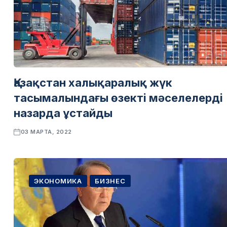
Қазақстан халықаралық жүк
тасымалындағы өзекті мәселелерді
назарда ұстайды
03 МАРТА, 2022
ЭКОНОМИКА
БИЗНЕС