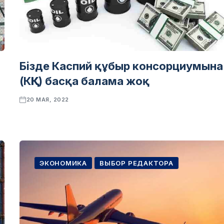
Бізде Каспий құбыр консорциумына
(КҚК) басқа балама жоқ
20 МАЯ, 2022
ЭКОНОМИКА
ВЫБОР РЕДАКТОРА