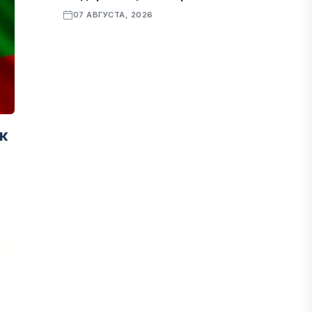
07 АВГУСТА, 2026
ФИНАНСЫ
Рост стоимости фондирования
снижает прибыль банков Казахстана
07 АВГУСТА, 2026
к
ЭКОНОМИКА
Денежно-кредитная политика
влияет не только на спрос, но и на
предложение труда
07 АВГУСТА, 2026
НОВОСТИ
Проект «Сарыбулак»: китайские