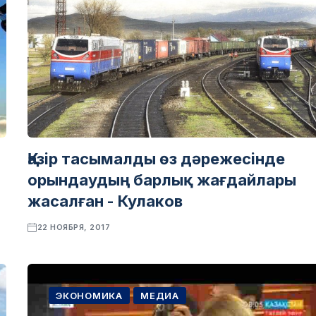
Қазір тасымалды өз дәрежесінде
орындаудың барлық жағдайлары
жасалған - Кулаков
22 НОЯБРЯ, 2017
ЭКОНОМИКА
МЕДИА