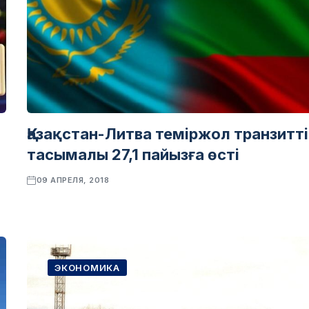
Қазақстан-Литва теміржол транзитті
тасымалы 27,1 пайызға өсті
09 АПРЕЛЯ, 2018
ЭКОНОМИКА