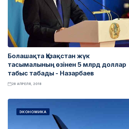
Болашақта Қазақстан жүк
тасымалының өзінен 5 млрд доллар
табыс табады - Назарбаев
28 АПРЕЛЯ, 2018
ЭКОНОМИКА