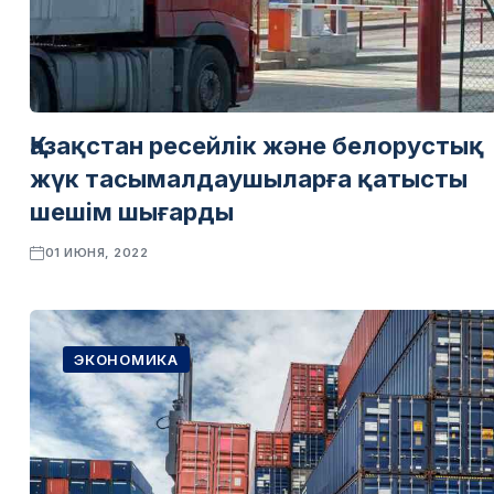
Қазақстан ресейлік және белорустық
жүк тасымалдаушыларға қатысты
шешім шығарды
01 ИЮНЯ, 2022
ЭКОНОМИКА