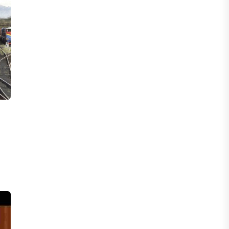
инвесторы обратились в
Генеральную прокуратуру
07 АВГУСТА, 2026
ФИНАНСЫ
Вводят ли банки в заблуждение,
предлагая ипотеки под низкие
проценты?
06 АВГУСТА, 2026
IT, ТЕХНОЛОГИЯ
Конфликт вокруг Relog дошел до
суда: стороны обменялись
взаимными обвинениями
06 АВГУСТА, 2026