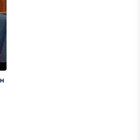
ФИНАНСЫ
Сколько нужно зарабатывать
казахстанцу, чтобы жить без
ощущения бедности
06 АВГУСТА, 2026
ФИНАНСЫ
Казахстанцы смогут передавать до
ен
100% накоплений в доверительное
управление
06 АВГУСТА, 2026
НОВОСТИ
В Астане впервые испытали
пассажирский беспилотник