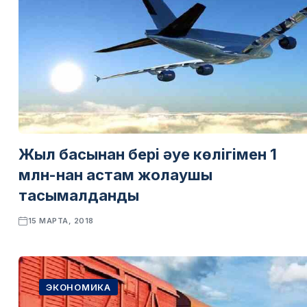
Жыл басынан бері әуе көлігімен 1
млн-нан астам жолаушы
тасымалданды
15 МАРТА, 2018
ЭКОНОМИКА