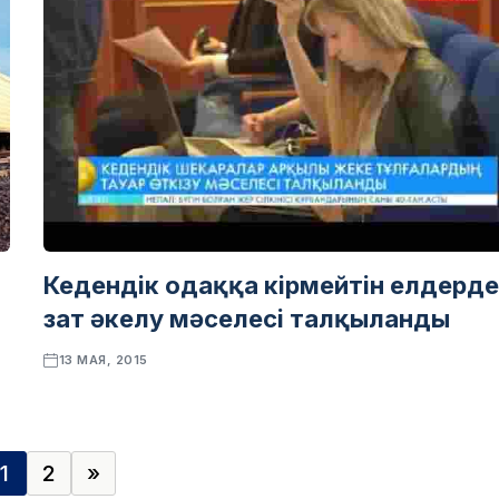
Кедендік одаққа кірмейтін елдерд
зат әкелу мәселесі талқыланды
13 МАЯ, 2015
1
2
»