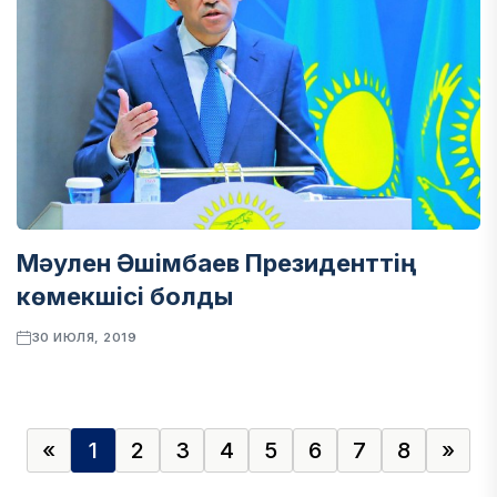
Мәулен Әшімбаев Президенттің
көмекшісі болды
30 ИЮЛЯ, 2019
«
1
2
3
4
5
6
7
8
»