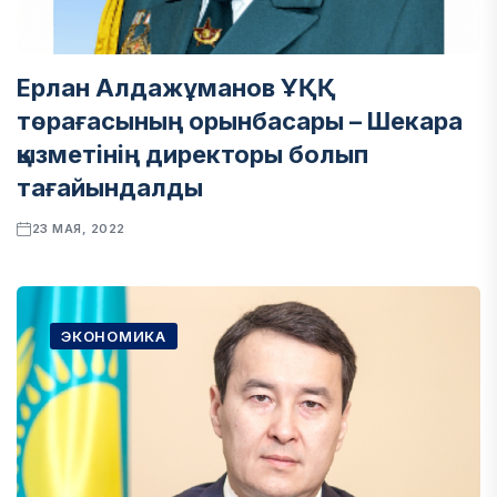
Ерлан Алдажұманов ҰҚҚ
төрағасының орынбасары – Шекара
қызметінің директоры болып
тағайындалды
23 МАЯ, 2022
ЭКОНОМИКА