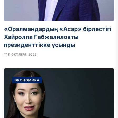
«Оралмандардың «Асар» бірлестігі
Хайролла Ғабжалиловты
президенттікке ұсынды
11 ОКТЯБРЯ, 2022
ЭКОНОМИКА