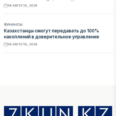
06 АВГУСТА, 2026
ФИНАНСЫ
Казахстанцы смогут передавать до 100%
накоплений в доверительное управление
06 АВГУСТА, 2026
НОВОСТИ
В Астане впервые испытали пассажирский
беспилотник
06 АВГУСТА, 2026
ФИНАНСЫ
На что Казахстан потратил больше всего в
нежилом строительстве