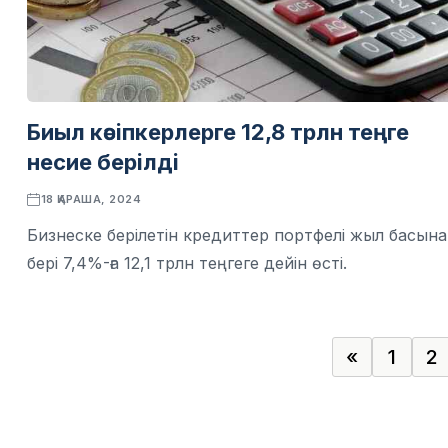
Биыл кәсіпкерлерге 12,8 трлн теңге
несие берілді
18 ҚАРАША, 2024
Бизнеске берілетін кредиттер портфелі жыл басын
бері 7,4%-ға 12,1 трлн теңгеге дейін өсті.
«
1
2