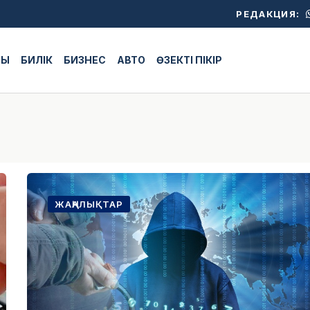
РЕДАКЦИЯ:
ЖЫ
БИЛІК
БИЗНЕС
АВТО
ӨЗЕКТІ ПІКІР
ЖАҢАЛЫҚТАР