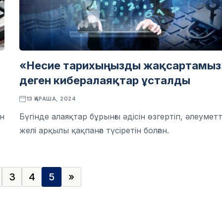
«Несие тарихыңызды жақсартамыз
деген кибералаяқтар ұсталды
13 ҚАРАША, 2024
ан
Бүгінде алаяқтар бұрынғы әдісін өзгертіп, әлеуметт
желі арқылы қақпанға түсіретін болған.
3
4
5
»