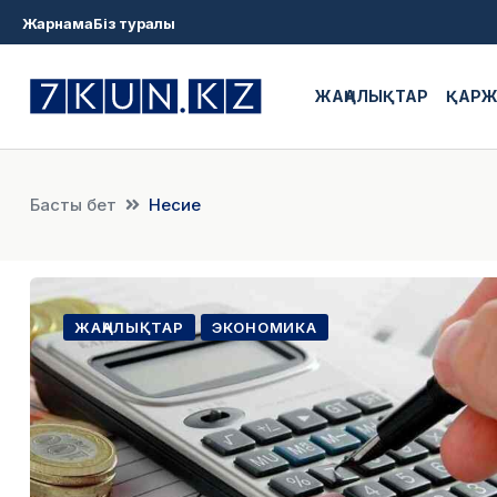
Жарнама
Біз туралы
ЖАҢАЛЫҚТАР
ҚАР
Басты бет
Несие
ЖАҢАЛЫҚТАР
ЭКОНОМИКА