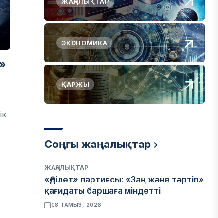
ЖАҢАЛЫҚТАР
ЭКОНОМИКА
»
ҚАРЖЫ
ік
Соңғы жаңалықтар
ЖАҢАЛЫҚТАР
«Әділет» партиясы: «Заң және тәртіп»
қағидаты баршаға міндетті
08 ТАМЫЗ, 2026