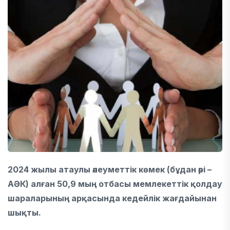
2024 жылы атаулы әлеуметтік көмек (бұдан әрі –
АӘК) алған 50,9 мың отбасы мемлекеттік қолдау
шараларының арқасында кедейлік жағдайынан
шықты.