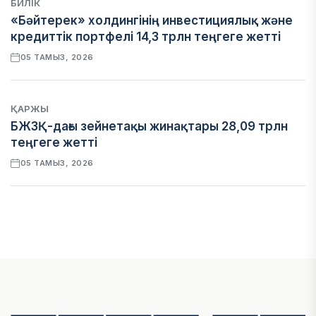
БИЛІК
«Бәйтерек» холдингінің инвестициялық және
кредиттік портфелі 14,3 трлн теңгеге жетті
05 ТАМЫЗ, 2026
ҚАРЖЫ
БЖЗҚ-дағы зейнетақы жинақтары 28,09 трлн
теңгеге жетті
05 ТАМЫЗ, 2026
ҚАРЖЫ
Отбасы банктің қолдауымен 1,5 жыл ішінде 40
мыңға жуық отбасы қоныс тойын тойлады
05 ТАМЫЗ, 2026