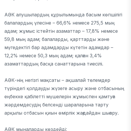
АӘК алушылардың құрылымында басым көпшілігі
балалардың үлесіне – 66,6% немесе 275,5 мың
адам; жұмыс істейтін азаматтар – 17,8% немесе
59,8 мың адам; балаларды, қарттарды және
мүгедектігі бар адамдарды күтетін адамдар –
12,2% немесе 50,3 мың адам; қалған 3,4%
азаматтардың басқа санаттарына тиесілі.
АӘК-нің негізгі мақсаты – ақшалай төлемдер
түріндегі қолдауды жүзеге асыру және отбасының
еңбекке қабілетті мүшелерін жұмыспен қамтуға
жәрдемдесудің белсенді шараларына тарту
арқылы отбасын қиын өмірлік жағдайдан шығару.
АӘК мыналарды көздейді: