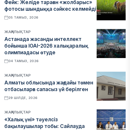
Фейк: Желіде тараған «жолбарыс»
фотосы шындыққа сәйкес келмейді
05 ТАМЫЗ, 2026
ЖАҢАЛЫҚТАР
Астанада жасанды интеллект
бойынша IOAI-2026 халықаралық
олимпиадасы өтуде
04 ТАМЫЗ, 2026
ЖАҢАЛЫҚТАР
Алматы облысында жағдайы төмен
отбасыларға сапасыз үй берілген
29 ШІЛДЕ, 2026
ЖАҢАЛЫҚТАР
«Халық үні» тәуелсіз
бақылаушылар тобы: Сайлауда