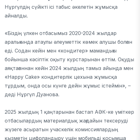
Нұргүлдің сүйікті ісі табыс әкелетін жұмысқа
айналды.
«Біздің үлкен отбасымыз 2020-2024 жылдар
аралығында атаулы әлеуметтік көмек алушы болған
еді. Содан кейін мен «кондитер» мамандығы
бойынша кәсіптік оқыту курстарынан өттім. Оқуды
аяқтағаннан кейін 2024 жылдың тамыз айында мен
«Happy Cake» кондитерлік цехына жұмысқа
тұрдым, онда осы күнге дейін жұмыс істеймін», –
деді Нұргүл Дуанова.
2025 жылдың 1 қаңтарынан бастап АӘК-ке үміткер
отбасылардың материалдық жағдайын тексеруді
жүзеге асыратын учаскелік комиссиялардың
қызметін цифрландыру үшін мобильді қосымша