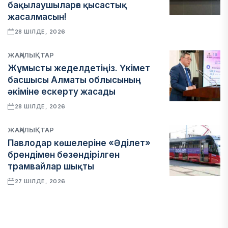
бақылаушыларға қысастық
жасалмасын!
28 ШІЛДЕ, 2026
ЖАҢАЛЫҚТАР
Жұмысты жеделдетіңіз. Үкімет
басшысы Алматы облысының
әкіміне ескерту жасады
28 ШІЛДЕ, 2026
ЖАҢАЛЫҚТАР
Павлодар көшелеріне «Әділет»
брендімен безендірілген
трамвайлар шықты
27 ШІЛДЕ, 2026