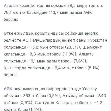
Аталған кезеңде жалпы сомасы 39,5 млрд теңгеге
78,1 мың отбасындағы 413,7 мың адамға АӘК
берілді.
Өткен жылдың қорытындысы бойынша өңірлік
бөліністе АӘК алушылардың ең көп саны Түркістан
облысында – 15,8 мың отбасы (20,3%), Шымкент
қаласында – 8,8 мың отбасы (11,3%), Алматы
облысында – 6,1 мың адам отбасы (7,8%),
Қызылорда облысында – 6,4 мың отбасы (8,1%)
болды.
АӘК алушылар ең аз өңірлердің ішінде Ұлытау
облысы – 363 отбасы (0,5%), Атырау облысы – 840
отбасы (0,9%), Солтүстік Қазақстан облысы – 1,2
мың отбасы (1,5%).