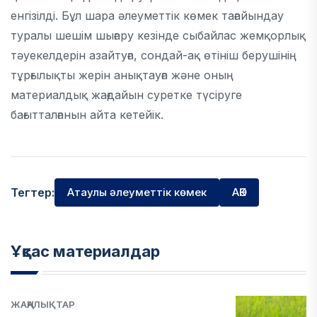
енгізілді. Бұл шара әлеуметтік көмек тағайындау
туралы шешім шығару кезінде сыбайлас жемқорлық
тәуекелдерін азайтуға, сондай-ақ өтініш берушінің
тұрғылықты жерін анықтауға және оның
материалдық жағдайын суретке түсіруге
бағытталғанын айта кетейік.
Тегтер:
Атаулы әлеуметтік көмек
АӘК
Ұқсас материалдар
ЖАҢАЛЫҚТАР