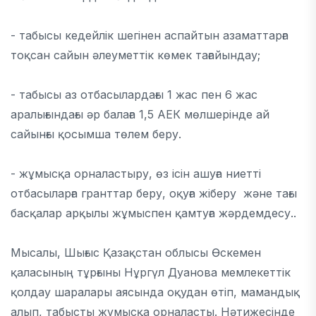
- табысы кедейлік шегінен аспайтын азаматтарға
тоқсан сайын әлеуметтік көмек тағайындау;
- табысы аз отбасылардағы 1 жас пен 6 жас
аралығындағы әр балаға 1,5 АЕК мөлшерінде ай
сайынғы қосымша төлем беру.
- жұмысқа орналастыру, өз ісін ашуға ниетті
отбасыларға гранттар беру, оқуға жіберу және тағы
басқалар арқылы жұмыспен қамтуға жәрдемдесу..
Мысалы, Шығыс Қазақстан облысы Өскемен
қаласының тұрғыны Нұргүл Дуанова мемлекеттік
қолдау шаралары аясында оқудан өтіп, мамандық
алып, табысты жұмысқа орналасты. Нәтижесінде