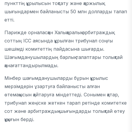
пункттің құрылысын тоқтату және қаржылық
шығындармен байланысты 50 млн долларды талап
етті.
Парижде орналасқан Халықаралық арбитраждық
соттың ICC аясында құрылған трибунал соңғы
шешімді комитеттің пайдасына шығарды.
Шағымданушылардың барлық талаптары толықтай
қанағаттандырылмады.
Мінбер шағымданушыларды бұрын құрылыс
мерзімдерін ұзартуға байланысты алған
өтемақысын қайтаруға міндеттеді. Сонымен қатар,
трибунал жеңіске жеткен тарап ретінде комитетке
сот және арбитраждық шығындарды толықтай өтеу
құқығын берді.