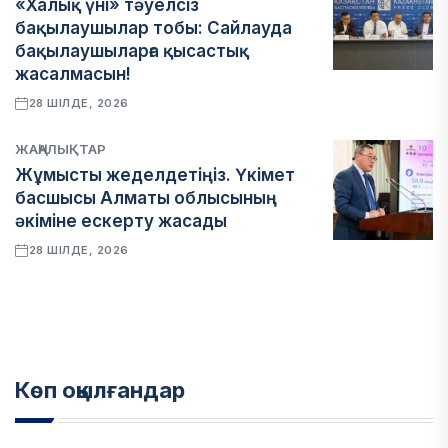
«Халық үні» тәуелсіз
бақылаушылар тобы: Сайлауда
бақылаушыларға қысастық
жасалмасын!
28 ШІЛДЕ, 2026
ЖАҢАЛЫҚТАР
Жұмысты жеделдетіңіз. Үкімет
басшысы Алматы облысының
әкіміне ескерту жасады
28 ШІЛДЕ, 2026
Көп оқылғандар