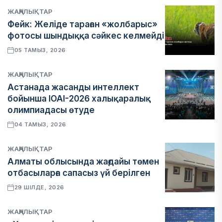
ЖАҢАЛЫҚТАР
Фейк: Желіде тараған «жолбарыс»
фотосы шындыққа сәйкес келмейді
05 ТАМЫЗ, 2026
ЖАҢАЛЫҚТАР
Астанада жасанды интеллект
бойынша IOAI-2026 халықаралық
олимпиадасы өтуде
04 ТАМЫЗ, 2026
ЖАҢАЛЫҚТАР
Алматы облысында жағдайы төмен
отбасыларға сапасыз үй берілген
29 ШІЛДЕ, 2026
ЖАҢАЛЫҚТАР