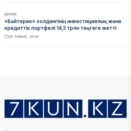
БИЛІК
«Бәйтерек» холдингінің инвестициялық және
кредиттік портфелі 14,3 трлн теңгеге жетті
05 ТАМЫЗ, 2026
ҚАРЖЫ
БЖЗҚ-дағы зейнетақы жинақтары 28,09 трлн
теңгеге жетті
05 ТАМЫЗ, 2026
ҚАРЖЫ
Отбасы банктің қолдауымен 1,5 жыл ішінде 40
мыңға жуық отбасы қоныс тойын тойлады
05 ТАМЫЗ, 2026