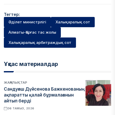
Тегтер:
Әділет министрлігі
Халықаралық сот
Алматы-Қорғас тас жолы
Халықаралық арбитраждық сот
Ұқсас материалдар
ЖАҢАЛЫҚТАР
Сандуғаш Дүйсенова Бажкенованың
ақпаратты қалай бұрмалағанын
айтып берді
06 ТАМЫЗ, 2026