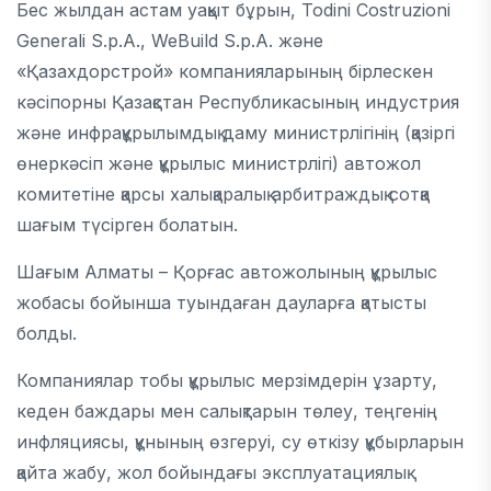
Бес жылдан астам уақыт бұрын, Todini Costruzioni
Generali S.p.A., WeBuild S.p.A. және
«Қазахдорстрой» компанияларының бірлескен
кәсіпорны Қазақстан Республикасының индустрия
және инфрақұрылымдық даму министрлігінің (қазіргі
өнеркәсіп және құрылыс министрлігі) автожол
комитетіне қарсы халықаралық арбитраждық сотқа
шағым түсірген болатын.
Шағым Алматы – Қорғас автожолының құрылыс
жобасы бойынша туындаған дауларға қатысты
болды.
Компаниялар тобы құрылыс мерзімдерін ұзарту,
кеден баждары мен салықтарын төлеу, теңгенің
инфляциясы, құнының өзгеруі, су өткізу құбырларын
қайта жабу, жол бойындағы эксплуатациялық