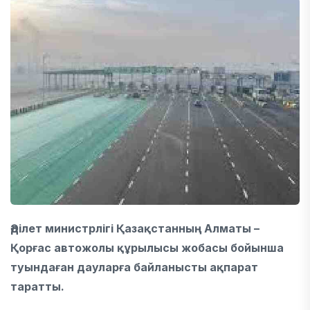
Әділет министрлігі Қазақстанның Алматы –
Қорғас автожолы құрылысы жобасы бойынша
туындаған дауларға байланысты ақпарат
таратты.