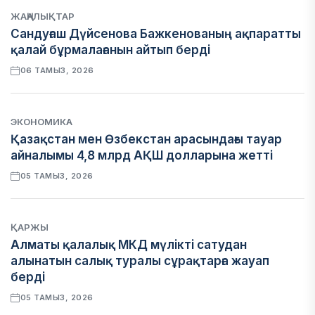
ЖАҢАЛЫҚТАР
Сандуғаш Дүйсенова Бажкенованың ақпаратты
қалай бұрмалағанын айтып берді
06 ТАМЫЗ, 2026
ЭКОНОМИКА
Қазақстан мен Өзбекстан арасындағы тауар
айналымы 4,8 млрд АҚШ долларына жетті
05 ТАМЫЗ, 2026
ҚАРЖЫ
Алматы қалалық МКД мүлікті сатудан
алынатын салық туралы сұрақтарға жауап
берді
05 ТАМЫЗ, 2026