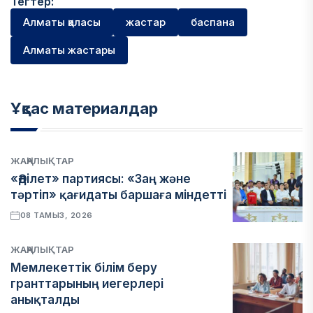
Тегтер:
Алматы қаласы
жастар
баспана
Алматы жастары
Ұқсас материалдар
ЖАҢАЛЫҚТАР
«Әділет» партиясы: «Заң және
тәртіп» қағидаты баршаға міндетті
08 ТАМЫЗ, 2026
ЖАҢАЛЫҚТАР
Мемлекеттік білім беру
гранттарының иегерлері
анықталды