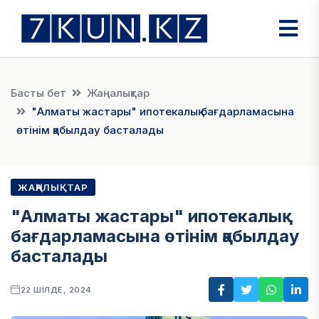
Басты бет
Жаңалықтар
"Алматы жастары" ипотекалық бағдарламасына
өтінім қабылдау басталады
ЖАҢАЛЫҚТАР
"Алматы жастары" ипотекалық
бағдарламасына өтінім қабылдау
басталады
22 ШІЛДЕ, 2024