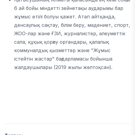
6 ай бойы міндетті зейнетақы аударымы бар
жұмыс өтілі болуы қажет. Атап айтқанда,
денсаулық сақтау, білім беру, мәдениет, спорт,
ЖОО-лар және ҒЗИ, журналистер, әлеуметтік
сала, құқық қорғау органдары, қалалық
коммуналдық қызметтер және "Жұмыс
істейтін жастар" бағдарламасы бойынша
жалдаушылары (2019 жылы желтоқсан).