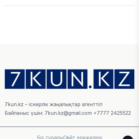
ЭКОНОМИКА
Қазақстан мен Өзбекстан арасындағы тауар
айналымы 4,8 млрд АҚШ долларына жетті
05 ТАМЫЗ, 2026
ҚАРЖЫ
Алматы қалалық МКД мүлікті сатудан
алынатын салық туралы сұрақтарға жауап
берді
05 ТАМЫЗ, 2026
7kun.kz – іскерлік жаңалықтар агенттігі
Байланыс үшін: 7kun.kz@gmail.com +7777 2425522
БИЛІК
«Бәйтерек» холдингінің инвестициялық және
кредиттік портфелі 14,3 трлн теңгеге жетті
Біз туралы
Сайт ережелері