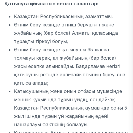
Қатысуға қойылатын негізгі талаптар:
Қазақстан Республикасының азаматтығы;
Өтінім беру кезінде өтініш берушінің және
жұбайының (бар болса) Алматы қаласында
тұрақты тіркеуі болуы;
Өтінім беру кезінде қатысушы 35 жасқа
толмауы керек, ал жұбайының (бар болса)
жасы есепке алынбайды. Бағдарламаға негізгі
қатысушы ретінде ерлі-зайыптының біреуі ғана
қатыса алады;
Қатысушының және оның отбасы мүшесінде
меншік құқығында тұрғын үйдің, сондай-ақ
Қазақстан Республикасының аумағында соңғы 5
жыл ішінде тұрғын үй жағдайының әдейі
нашарлауы фактісінің болмауы.
Қатысушының Алматы қаласында ең кемі соңғы