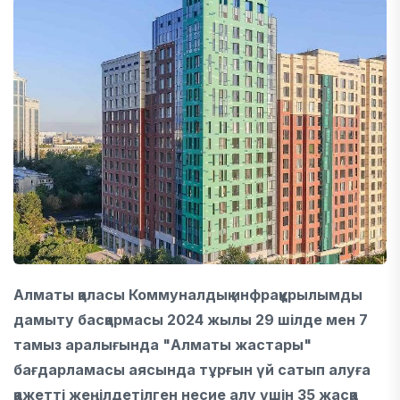
Алматы қаласы Коммуналдық инфрақұрылымды
дамыту басқармасы 2024 жылы 29 шілде мен 7
тамыз аралығында "Алматы жастары"
бағдарламасы аясында тұрғын үй сатып алуға
қажетті жеңілдетілген несие алу үшін 35 жасқа