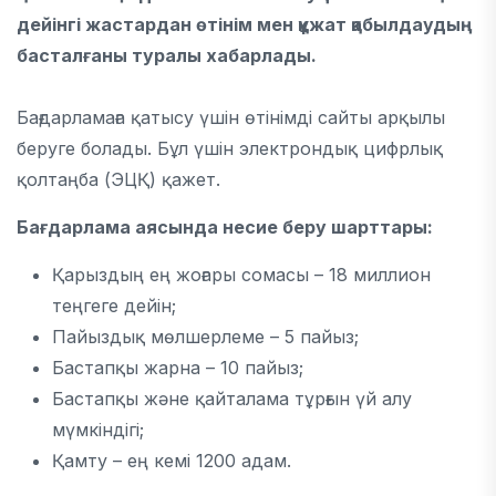
дейінгі жастардан өтінім мен құжат қабылдаудың
басталғаны туралы хабарлады.
Бағдарламаға қатысу үшін өтінімді сайты арқылы
беруге болады. Бұл үшін электрондық цифрлық
қолтаңба (ЭЦҚ) қажет.
Бағдарлама аясында несие беру шарттары:
Қарыздың ең жоғары сомасы – 18 миллион
теңгеге дейін;
Пайыздық мөлшерлеме – 5 пайыз;
Бастапқы жарна – 10 пайыз;
Бастапқы және қайталама тұрғын үй алу
мүмкіндігі;
Қамту – ең кемі 1200 адам.