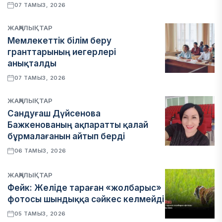
07 ТАМЫЗ, 2026
ЖАҢАЛЫҚТАР
Мемлекеттік білім беру
гранттарының иегерлері
анықталды
07 ТАМЫЗ, 2026
ЖАҢАЛЫҚТАР
Сандуғаш Дүйсенова
Бажкенованың ақпаратты қалай
бұрмалағанын айтып берді
06 ТАМЫЗ, 2026
ЖАҢАЛЫҚТАР
Фейк: Желіде тараған «жолбарыс»
фотосы шындыққа сәйкес келмейді
05 ТАМЫЗ, 2026