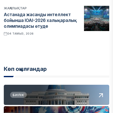
ЖАҢАЛЫҚТАР
Астанада жасанды интеллект
бойынша IOAI-2026 халықаралық
олимпиадасы өтуде
04 ТАМЫЗ, 2026
Көп оқылғандар
БИЛІК