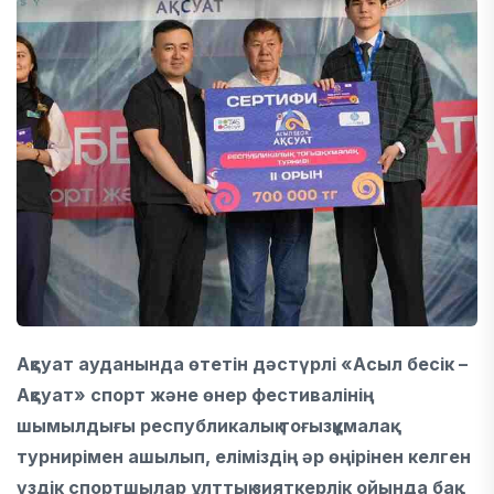
Ақсуат ауданында өтетін дәстүрлі «Асыл бесік –
Ақсуат» спорт және өнер фестивалінің
шымылдығы республикалық тоғызқұмалақ
турнирімен ашылып, еліміздің әр өңірінен келген
үздік спортшылар ұлттық зияткерлік ойында бақ