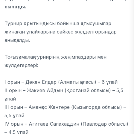
сынады.
Турнир қорытындысы бойынша қатысушылар
жинаған ұпайларына сәйкес жүлделі орындар
анықталды.
Тоғызқұмалақ турнирінің жеңімпаздары мен
жүлдегерлері:
І орын – Дәкен Елдар (Алматы қаласы) – 6 ұпай
ІІ орын – Жакиев Айдын (Қостанай облысы) – 5,5
ұпай
ІІІ орын – Аманқос Жантөре (Қызылорда облысы) –
5,5 ұпай
IV орын – Агитаев Салахаддин (Павлодар облысы)
– 4,5 ұпай