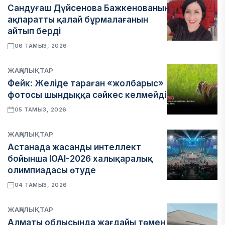
Сандуғаш Дүйсенова Бажкенованың
ақпаратты қалай бұрмалағанын
айтып берді
06 ТАМЫЗ, 2026
ЖАҢАЛЫҚТАР
Фейк: Желіде тараған «жолбарыс»
фотосы шындыққа сәйкес келмейді
05 ТАМЫЗ, 2026
ЖАҢАЛЫҚТАР
Астанада жасанды интеллект
бойынша IOAI-2026 халықаралық
олимпиадасы өтуде
04 ТАМЫЗ, 2026
ЖАҢАЛЫҚТАР
Алматы облысында жағдайы төмен