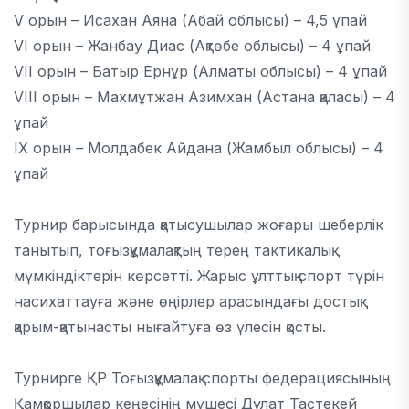
V орын – Исахан Аяна (Абай облысы) – 4,5 ұпай
VI орын – Жанбау Диас (Ақтөбе облысы) – 4 ұпай
VII орын – Батыр Ернұр (Алматы облысы) – 4 ұпай
VIII орын – Махмұтжан Азимхан (Астана қаласы) – 4
ұпай
IX орын – Молдабек Айдана (Жамбыл облысы) – 4
ұпай
Турнир барысында қатысушылар жоғары шеберлік
танытып, тоғызқұмалақтың терең тактикалық
мүмкіндіктерін көрсетті. Жарыс ұлттық спорт түрін
насихаттауға және өңірлер арасындағы достық
қарым-қатынасты нығайтуға өз үлесін қосты.
Турнирге ҚР Тоғызқұмалақ спорты федерациясының
Қамқоршылар кеңесінің мүшесі Дулат Тастекей