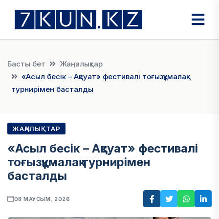
Басты бет
Жаңалықтар
«Асыл бесік – Ақсуат» фестивалі тоғызқұмалақ
турнирімен басталды
ЖАҢАЛЫҚТАР
«Асыл бесік – Ақсуат» фестивалі
тоғызқұмалақ турнирімен
басталды
08 МАУСЫМ, 2026