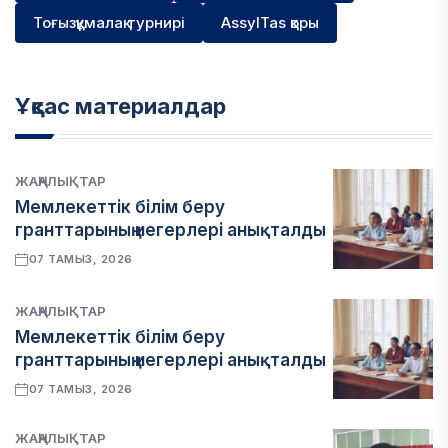
Тоғызқұмалақ турнирі
AssylTas қоры
Ұқсас материалдар
ЖАҢАЛЫҚТАР
Мемлекеттік білім беру
гранттарының иегерлері анықталды
07 ТАМЫЗ, 2026
ЖАҢАЛЫҚТАР
Мемлекеттік білім беру
гранттарының иегерлері анықталды
07 ТАМЫЗ, 2026
ЖАҢАЛЫҚТАР