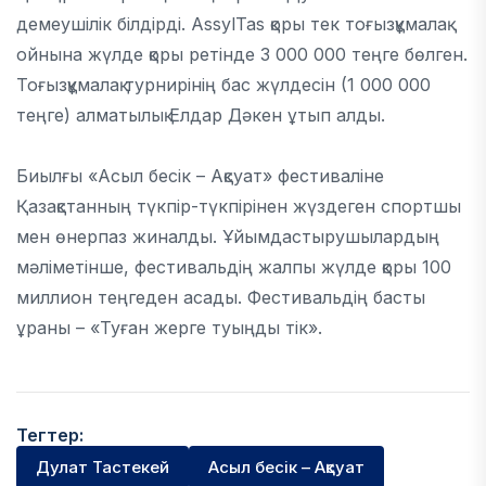
демеушілік білдірді. AssylTas қоры тек тоғызқұмалақ
ойнына жүлде қоры ретінде 3 000 000 теңге бөлген.
Тоғызқұмалақ турнирінің бас жүлдесін (1 000 000
теңге) алматылық Елдар Дәкен ұтып алды.
Биылғы «Асыл бесік – Ақсуат» фестиваліне
Қазақстанның түкпір-түкпірінен жүздеген спортшы
мен өнерпаз жиналды. Ұйымдастырушылардың
мәліметінше, фестивальдің жалпы жүлде қоры 100
миллион теңгеден асады. Фестивальдің басты
ұраны – «Туған жерге туыңды тік».
Тегтер:
Дулат Тастекей
Асыл бесік – Ақсуат