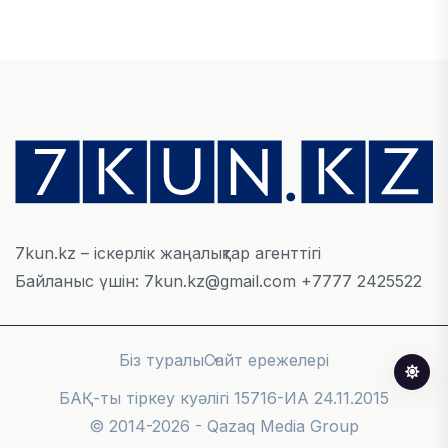
Алматы қалалық МКД мүлікті сатудан
алынатын салық туралы сұрақтарға жауап
берді
05 ТАМЫЗ, 2026
БИЛІК
«Бәйтерек» холдингінің инвестициялық және
кредиттік портфелі 14,3 трлн теңгеге жетті
05 ТАМЫЗ, 2026
7kun.kz – іскерлік жаңалықтар агенттігі
Байланыс үшін: 7kun.kz@gmail.com +7777 2425522
ҚАРЖЫ
БЖЗҚ-дағы зейнетақы жинақтары 28,09 трлн
теңгеге жетті
Біз туралы
Сайт ережелері
05 ТАМЫЗ, 2026
БАҚ-ты тіркеу куәлігі 15716-ИА 24.11.2015
© 2014-2026 - Qazaq Media Group