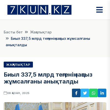
Басты бет
Жаңалықтар
Биыл 337,5 млрд теңгенің заңсыз жұмсалғаны
анықталды
ЖАҢАЛЫҚТАР
Биыл 337,5 млрд теңгенің заңсыз
жұмсалғаны анықталды
08 ҚАЗАН, 2025