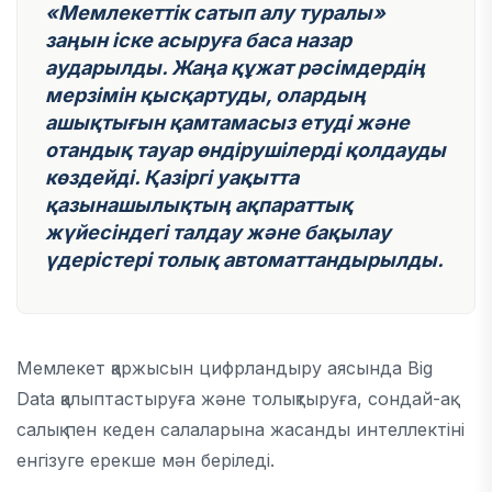
«Мемлекеттік сатып алу туралы»
заңын іске асыруға баса назар
аударылды. Жаңа құжат рәсімдердің
мерзімін қысқартуды, олардың
ашықтығын қамтамасыз етуді және
отандық тауар өндірушілерді қолдауды
көздейді. Қазіргі уақытта
қазынашылықтың ақпараттық
жүйесіндегі талдау және бақылау
үдерістері толық автоматтандырылды.
Мемлекет қаржысын цифрландыру аясында Big
Data қалыптастыруға және толықтыруға, сондай-ақ
салық пен кеден салаларына жасанды интеллектіні
енгізуге ерекше мән беріледі.