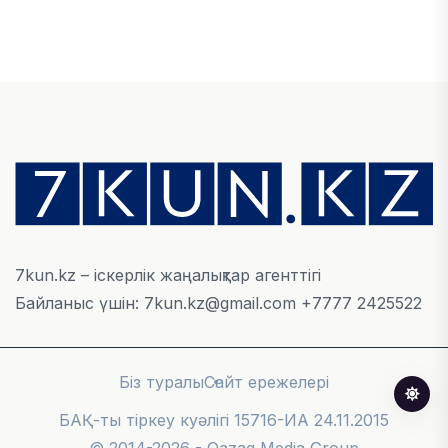
Алматы қалалық МКД мүлікті сатудан
алынатын салық туралы сұрақтарға жауап
берді
05 ТАМЫЗ, 2026
БИЛІК
«Бәйтерек» холдингінің инвестициялық және
кредиттік портфелі 14,3 трлн теңгеге жетті
05 ТАМЫЗ, 2026
7kun.kz – іскерлік жаңалықтар агенттігі
Байланыс үшін: 7kun.kz@gmail.com +7777 2425522
ҚАРЖЫ
БЖЗҚ-дағы зейнетақы жинақтары 28,09 трлн
теңгеге жетті
Біз туралы
Сайт ережелері
05 ТАМЫЗ, 2026
БАҚ-ты тіркеу куәлігі 15716-ИА 24.11.2015