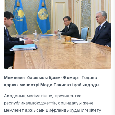
Мемлекет басшысы Қасым-Жомарт Тоқаев
қаржы министрі Мәди Тәкиевті қабылдады.
Ақорданың мәліметінше, президентке
республикалық бюджеттің орындалуы және
мемлекет қаржысын цифрландыруды ілгерілету