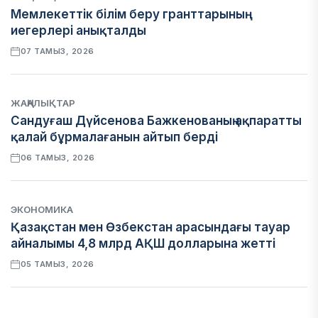
Мемлекеттік білім беру гранттарының
иегерлері анықталды
07 ТАМЫЗ, 2026
ЖАҢАЛЫҚТАР
Сандуғаш Дүйсенова Бажкенованың ақпаратты
қалай бұрмалағанын айтып берді
06 ТАМЫЗ, 2026
ЭКОНОМИКА
Қазақстан мен Өзбекстан арасындағы тауар
айналымы 4,8 млрд АҚШ долларына жетті
05 ТАМЫЗ, 2026
ҚАРЖЫ