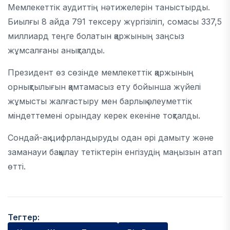
Мемлекеттік аудиттің нәтижелерін таныстырды.
Биылғы 8 айда 791 тексеру жүргізіліп, сомасы 337,5
миллиард теңге болатын қаржының заңсыз
жұмсалғаны анықталды.
Президент өз сөзінде мемлекеттік қаржының
орнықтылығын қамтамасыз ету бойынша жүйелі
жұмысты жалғастыру мен барлық әлеуметтік
міндеттемені орындау керек екеніне тоқталды.
Сондай-ақ цифрландыруды одан әрі дамыту және
заманауи бақылау тетіктерін енгізудің маңызын атап
өтті.
Тегтер: