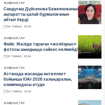
ЖАҢАЛЫҚТАР
Сандуғаш Дүйсенова Бажкенованың
ақпаратты қалай бұрмалағанын
айтып берді
06 ТАМЫЗ, 2026
ЖАҢАЛЫҚТАР
Фейк: Желіде тараған «жолбарыс»
фотосы шындыққа сәйкес келмейді
05 ТАМЫЗ, 2026
ЖАҢАЛЫҚТАР
Астанада жасанды интеллект
бойынша IOAI-2026 халықаралық
олимпиадасы өтуде
04 ТАМЫЗ, 2026
ЖАҢАЛЫҚТАР