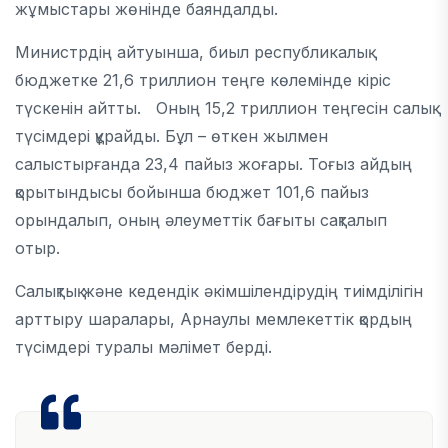
жұмыстары жөнінде баяндалды.
Министрдің айтуынша, биыл республикалық
бюджетке 21,6 триллион теңге көлемінде кіріс
түскенін айтты. Оның 15,2 триллион теңгесін салық
түсімдері құрайды. Бұл – өткен жылмен
салыстырғанда 23,4 пайыз жоғары. Тоғыз айдың
қорытындысы бойынша бюджет 101,6 пайыз
орындалып, оның әлеуметтік бағыты сақталып
отыр.
Салықтық және кедендік әкімшілендірудің тиімділігін
арттыру шаралары, Арнаулы мемлекеттік қордың
түсімдері туралы мәлімет берді.