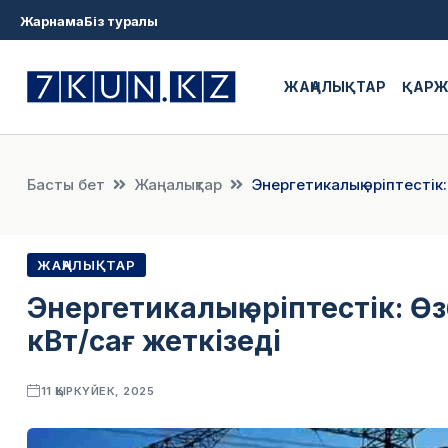
Жарнама
Біз туралы
ЖАҢАЛЫҚТАР
ҚАР
Басты бет
Жаңалықтар
Энергетикалық әріптестік
ЖАҢАЛЫҚТАР
Энергетикалық әріптестік: Ө
кВт/сағ жеткізеді
11 ҚЫРКҮЙЕК, 2025