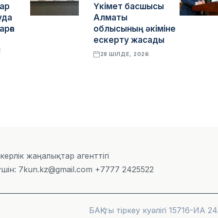
ар
Үкімет басшысы
уда
Алматы
рға
облысының әкіміне
ескерту жасады
!
28 ШІЛДЕ, 2026
скерлік жаңалықтар агенттігі
шін: 7kun.kz@gmail.com +7777 2425522
БАҚ-ты тіркеу куәлігі 15716-ИА 24.