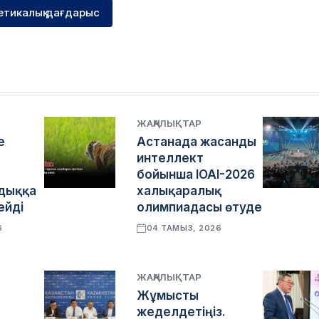
етикалық дағдарыс
ЖАҢАЛЫҚТАР
е
Астанада жасанды
интеллект
бойынша IOAI-2026
дыққа
халықаралық
ейді
олимпиадасы өтуде
6
04 ТАМЫЗ, 2026
ЖАҢАЛЫҚТАР
Жұмысты
жеделдетіңіз.