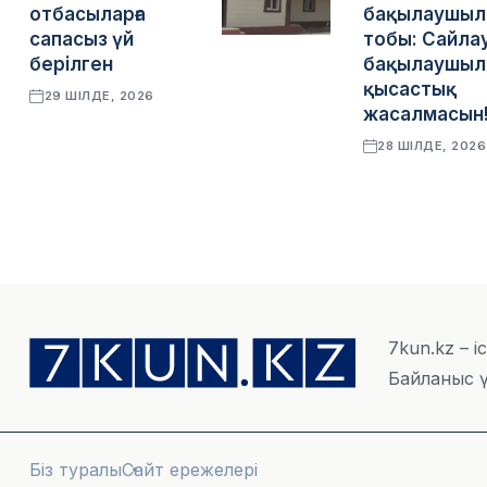
отбасыларға
бақылаушыл
сапасыз үй
тобы: Сайла
берілген
бақылаушыла
қысастық
29 ШІЛДЕ, 2026
жасалмасын
28 ШІЛДЕ, 2026
7kun.kz – і
Байланыс ү
Біз туралы
Сайт ережелері