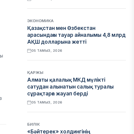
ЭКОНОМИКА
Қазақстан мен Өзбекстан
арасындағы тауар айналымы 4,8 млрд
АҚШ долларына жетті
05 ТАМЫЗ, 2026
ры
ҚАРЖЫ
Алматы қалалық МКД мүлікті
сатудан алынатын салық туралы
сұрақтарға жауап берді
з
05 ТАМЫЗ, 2026
БИЛІК
«Бәйтерек» холдингінің