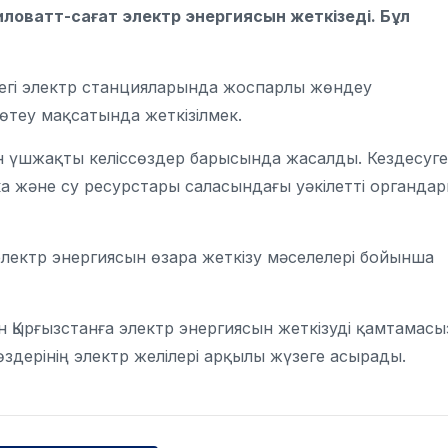
ловатт-сағат электр энергиясын жеткізеді. Бұл
ндегі электр станцияларында жоспарлы жөндеу
теу мақсатында жеткізілмек.
ен үшжақты келіссөздер барысында жасалды. Кездесуге
ка және су ресурстары саласындағы уәкілетті органда
электр энергиясын өзара жеткізу мәселелері бойынша
ан Қырғызстанға электр энергиясын жеткізуді қамтамасы
өздерінің электр желілері арқылы жүзеге асырады.