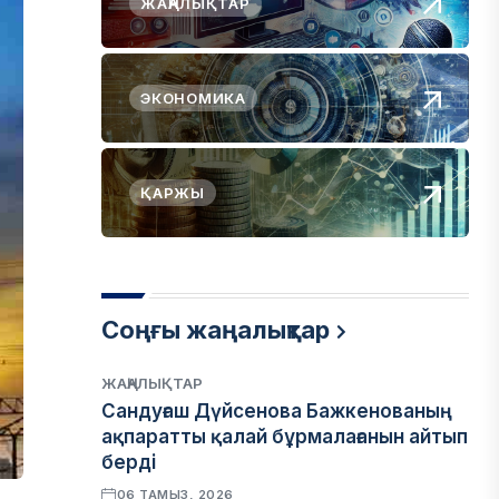
ЖАҢАЛЫҚТАР
ЭКОНОМИКА
ҚАРЖЫ
Соңғы жаңалықтар
ЖАҢАЛЫҚТАР
Сандуғаш Дүйсенова Бажкенованың
ақпаратты қалай бұрмалағанын айтып
берді
06 ТАМЫЗ, 2026