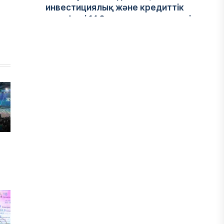
инвестициялық және кредиттік
портфелі 14,3 трлн теңгеге жетті
05 ТАМЫЗ, 2026
ҚАРЖЫ
БЖЗҚ-дағы зейнетақы жинақтары
28,09 трлн теңгеге жетті
05 ТАМЫЗ, 2026
ҚАРЖЫ
Отбасы банктің қолдауымен 1,5 жыл
ішінде 40 мыңға жуық отбасы қоныс
тойын тойлады
05 ТАМЫЗ, 2026