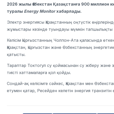
2026 жылы Өзбекстан Қазақстанға 900 миллион ки
туралы
Energy Monitor
хабарлады.
Электр энергиясы Қазақстанның оңтүстік өңірлері
жұмыстары кезінде туындауы мүмкін тапшылықты ө
Келісім Қырғызстанның Чолпон-Ата қаласында өтк
Қазақстан, Қырғызстан және Өзбекстанның энергети
қатысты.
Тараптар Токтогул су қоймасынан су жіберу және 
тиісті хаттамаларға қол қойды.
Сондай-ақ келісімге сәйкес, Қазақстан мен Өзбекст
етумен қатар, Ресейден келетін энергия транзитін 