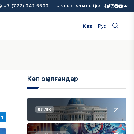
+7 (777) 242 5522
БІЗГЕ ЖАЗЫЛЫҢЫЗ:
Қаз
Рус
Көп оқылғандар
БИЛІК