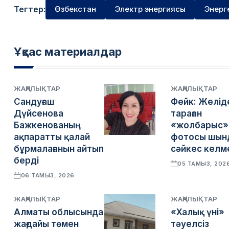
Тегтер:
Өзбекстан
Электр энергиясы
Энерг
Ұқсас материалдар
ЖАҢАЛЫҚТАР
ЖАҢАЛЫҚТАР
Сандуғаш
Фейк: Желід
Дүйсенова
тараған
Бажкенованың
«жолбарыс»
ақпаратты қалай
фотосы шын
бұрмалағанын айтып
сәйкес келм
берді
05 ТАМЫЗ, 202
06 ТАМЫЗ, 2026
ЖАҢАЛЫҚТАР
ЖАҢАЛЫҚТАР
Алматы облысында
«Халық үні»
жағдайы төмен
тәуелсіз