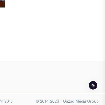
БИЗНЕС
Freedom Travel іссапар
ұйымдастыратын ЖИ агентін іске
қосты
05 ТАМЫЗ, 2026
ЖАҢАЛЫҚТАР
Фейк: Желіде тараған «жолбарыс»
фотосы шындыққа сәйкес келмейді
05 ТАМЫЗ, 2026
ЖАҢАЛЫҚТАР
Астанада жасанды интеллект
бойынша IOAI-2026 халықаралық
олимпиадасы өтуде
11.2015
© 2014-2026 - Qazaq Media Group
04 ТАМЫЗ, 2026