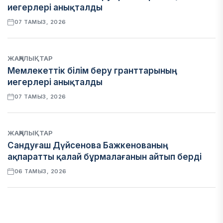
иегерлері анықталды
07 ТАМЫЗ, 2026
ЖАҢАЛЫҚТАР
Мемлекеттік білім беру гранттарының
иегерлері анықталды
07 ТАМЫЗ, 2026
ЖАҢАЛЫҚТАР
Сандуғаш Дүйсенова Бажкенованың
ақпаратты қалай бұрмалағанын айтып берді
06 ТАМЫЗ, 2026
ЭКОНОМИКА
Қазақстан мен Өзбекстан арасындағы тауар