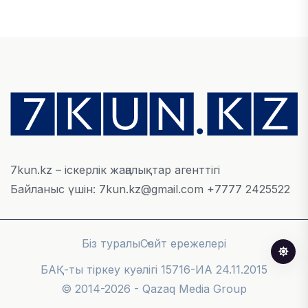
айналымы 4,8 млрд АҚШ долларына жетті
05 ТАМЫЗ, 2026
ҚАРЖЫ
Алматы қалалық МКД мүлікті сатудан
алынатын салық туралы сұрақтарға жауап
берді
05 ТАМЫЗ, 2026
7kun.kz – іскерлік жаңалықтар агенттігі
Байланыс үшін: 7kun.kz@gmail.com +7777 2425522
БИЛІК
«Бәйтерек» холдингінің инвестициялық және
кредиттік портфелі 14,3 трлн теңгеге жетті
Біз туралы
Сайт ережелері
05 ТАМЫЗ, 2026
БАҚ-ты тіркеу куәлігі 15716-ИА 24.11.2015
© 2014-2026 - Qazaq Media Group
ҚАРЖЫ