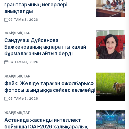
гранттарының иегерлері
анықталды
07 ТАМЫЗ, 2026
ЖАҢАЛЫҚТАР
Сандуғаш Дүйсенова
Бажкенованың ақпаратты қалай
бұрмалағанын айтып берді
06 ТАМЫЗ, 2026
ЖАҢАЛЫҚТАР
Фейк: Желіде тараған «жолбарыс»
фотосы шындыққа сәйкес келмейді
05 ТАМЫЗ, 2026
ЖАҢАЛЫҚТАР
Астанада жасанды интеллект
бойынша IOAI-2026 халықаралық