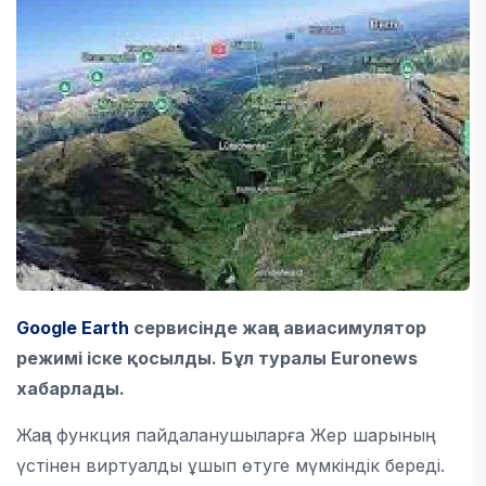
Google Earth
сервисінде жаңа авиасимулятор
режимі іске қосылды. Бұл туралы Euronews
хабарлады.
Жаңа функция пайдаланушыларға Жер шарының
үстінен виртуалды ұшып өтуге мүмкіндік береді.