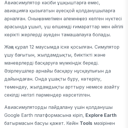
Авиасимулятор кәсіби ұшқыштарға емес,
авиацияға қызығатын әуесқой қолданушыларға
арналған. Оның көмегімен әлемнің кез келген нүктесі
арасында ұшып, үш өлшемді ғимараттар мен әйгілі
көрікті жерлерді әуеден тамашалауға болады.
Жаңа құрал 12 маусымда іске қосылған. Симулятор
ұшу бағытын, жылдамдықты, биіктікті және
маневрлерді басқаруға мүмкіндік береді.
Әзірлеушілер арнайы басқару нұсқаулығын да
дайындаған. Онда ұшақты бұру, көтерілу,
төмендеу, жылдамдықты арттыру немесе азайту
секілді негізгі пәрмендер көрсетілген.
Авиасимуляторды пайдалану үшін қолданушы
Google Earth платформасына кіріп,
Explore Earth
батырмасын басуы қажет. Кейін
Tools
мәзірінен