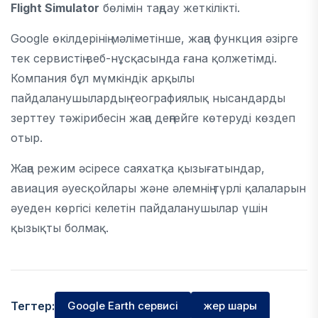
Flight Simulator
бөлімін таңдау жеткілікті.
Google өкілдерінің мәліметінше, жаңа функция әзірге
тек сервистің веб-нұсқасында ғана қолжетімді.
Компания бұл мүмкіндік арқылы
пайдаланушылардың географиялық нысандарды
зерттеу тәжірибесін жаңа деңгейге көтеруді көздеп
отыр.
Жаңа режим әсіресе саяхатқа қызығатындар,
авиация әуесқойлары және әлемнің түрлі қалаларын
әуеден көргісі келетін пайдаланушылар үшін
қызықты болмақ.
Тегтер:
Google Earth сервисі
жер шары