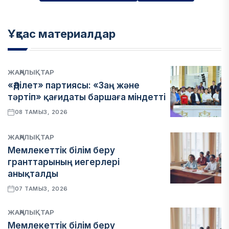
Ұқсас материалдар
ЖАҢАЛЫҚТАР
«Әділет» партиясы: «Заң және
тәртіп» қағидаты баршаға міндетті
08 ТАМЫЗ, 2026
ЖАҢАЛЫҚТАР
Мемлекеттік білім беру
гранттарының иегерлері
анықталды
07 ТАМЫЗ, 2026
ЖАҢАЛЫҚТАР
Мемлекеттік білім беру