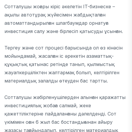
Сотталушы жоғары кіріс әкелетін IT-бизнеске –
ақылы автотұрақ жүйесімен жабдықталған
автоматтандырылған шлагбаумдар орнатуға
инвестиция салу және бірлесіп қатысуды ұсынған.
Тергеу және сот процесі барысында ол өз кінәсін
мойындамай, жасалған іс әрекетін азаматтық-
құқықтық қатынас ретінде танып, қылмыстық
жауапкершіліктен жалтармақ болып, келтірілген
материалдық залалды өтеуден бас тартты.
Сотталушы жәбірленушілерден алынған қаражатты
инвестициялық жобаға салмай, жеке
қажеттіліктеріне пайдаланғаны дәлелденді.
Сот
үкімімен оған 6 жыл бас бостандығынан айыру
жазасы тағайындалып, келтірілген материалдық