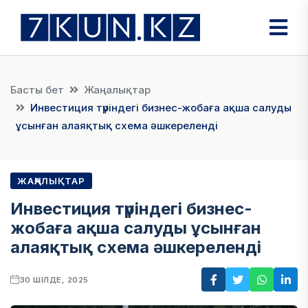
Басты бет
Жаңалықтар
Инвестиция түріндегі бизнес-жобаға ақша салуды
ұсынған алаяқтық схема әшкереленді
ЖАҢАЛЫҚТАР
Инвестиция түріндегі бизнес-
жобаға ақша салуды ұсынған
алаяқтық схема әшкереленді
30 ШІЛДЕ, 2025