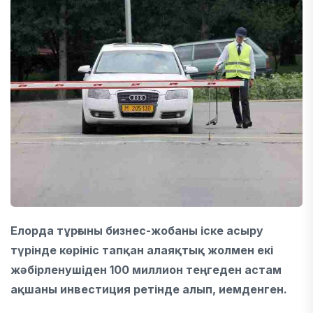
Елорда тұрғыны бизнес-жобаны іске асыру
түрінде көрініс тапқан алаяқтық жолмен екі
жәбірленушіден 100 миллион теңгеден астам
ақшаны инвестиция ретінде алып, иемденген.