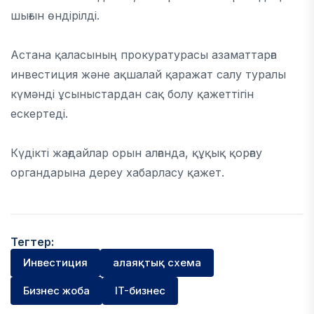
шығын өндірілді.
Астана қаласының прокуратурасы азаматтарға
инвестиция және ақшалай қаражат салу туралы
күмәнді ұсыныстардан сақ болу қажеттігін
ескертеді.
Күдікті жағдайлар орын алғанда, құқық қорғау
органдарына дереу хабарласу қажет.
Тегтер:
Инвестиция
алаяқтық схема
Бизнес жоба
IT-бизнес