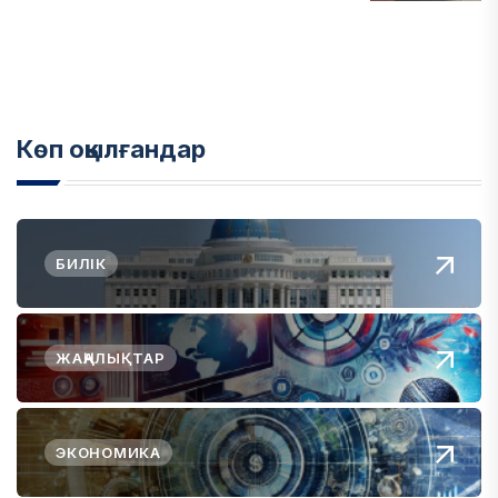
Көп оқылғандар
БИЛІК
ЖАҢАЛЫҚТАР
ЭКОНОМИКА