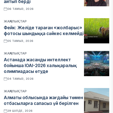
айтып берді
06 ТАМЫЗ, 2026
ЖАҢАЛЫҚТАР
Фейк: Желіде тараған «жолбарыс»
фотосы шындыққа сәйкес келмейді
05 ТАМЫЗ, 2026
ЖАҢАЛЫҚТАР
Астанада жасанды интеллект
бойынша IOAI-2026 халықаралық
олимпиадасы өтуде
04 ТАМЫЗ, 2026
ЖАҢАЛЫҚТАР
Алматы облысында жағдайы төмен
отбасыларға сапасыз үй берілген
29 ШІЛДЕ, 2026