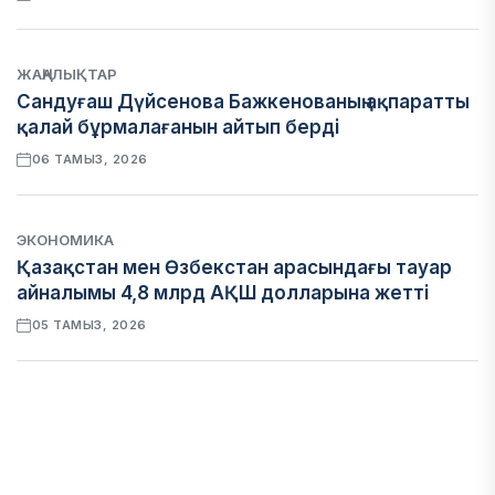
ЖАҢАЛЫҚТАР
Сандуғаш Дүйсенова Бажкенованың ақпаратты
қалай бұрмалағанын айтып берді
06 ТАМЫЗ, 2026
ЭКОНОМИКА
Қазақстан мен Өзбекстан арасындағы тауар
айналымы 4,8 млрд АҚШ долларына жетті
05 ТАМЫЗ, 2026
ҚАРЖЫ
Алматы қалалық МКД мүлікті сатудан
алынатын салық туралы сұрақтарға жауап
берді