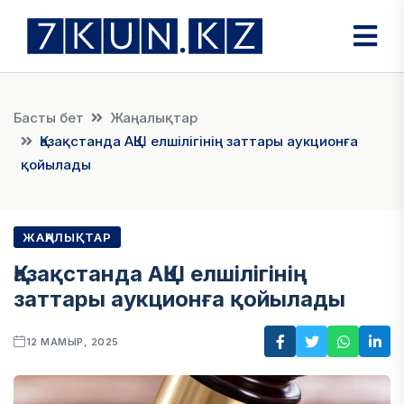
Басты бет
Жаңалықтар
Қазақстанда АҚШ елшілігінің заттары аукционға
қойылады
ЖАҢАЛЫҚТАР
Қазақстанда АҚШ елшілігінің
заттары аукционға қойылады
12 МАМЫР, 2025