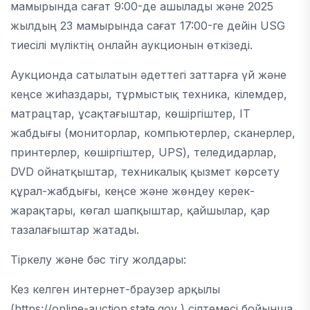
мамырында сағат 9:00-де ашылады және 2025
жылдың 23 мамырында сағат 17:00-ге дейін USG
тиесілі мүліктің онлайн аукционын өткізеді.
Аукционда сатылатын әдеттегі заттарға үй және
кеңсе жиһаздары, тұрмыстық техника, кілемдер,
матрацтар, ұсақтағыштар, көшіргіштер, IT
жабдығы (мониторлар, компьютерлер, сканерлер,
принтерлер, көшіргіштер, UPS), теледидарлар,
DVD ойнатқыштар, техникалық қызмет көрсету
құрал-жабдығы, кеңсе және жөндеу керек-
жарақтары, көгал шапқыштар, қайшылар, қар
тазалағыштар жатады.
Тіркелу және бәс тігу жолдары:
Кез келген интернет-браузер арқылы
(https://online-auction.state.gov ) сілтемесі бойынша