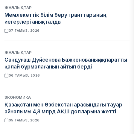
ЖАҢАЛЫҚТАР
Мемлекеттік білім беру гранттарының
иегерлері анықталды
07 ТАМЫЗ, 2026
ЖАҢАЛЫҚТАР
Сандуғаш Дүйсенова Бажкенованың ақпаратты
қалай бұрмалағанын айтып берді
06 ТАМЫЗ, 2026
ЭКОНОМИКА
Қазақстан мен Өзбекстан арасындағы тауар
айналымы 4,8 млрд АҚШ долларына жетті
05 ТАМЫЗ, 2026