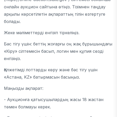
онлайн аукцион сайтына өтіңіз. Тізімнен таңдау
арқылы көрсетілетін ақпараттың тілін өзгертуге
болады.
Жеке мәліметтерді енгізіп тіркеліңіз.
Бәс тігу үшін: беттің жоғарғы оң жақ бұрышындағы
«Кіру» сілтемесін басып, логин мен құпия сөзді
енгізіңіз.
Қолжетімді лоттарды көру және бәс тігу үшін
«Астана, KZ» батырмасын басыңыз.
Маңызды ақпарат:
- Аукционға қатысушылардың жасы 18 жастан
төмен болмауы керек.