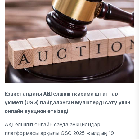
Қазақстандағы АҚШ елшілігі құрама штаттар
үкіметі (USG) пайдаланған мүліктерді сату үшін
онлайн аукцион өткізеді.
АҚШ елшілігі онлайн сауда аукциондар
платформасы арқылы GSO 2025 жылдың 19