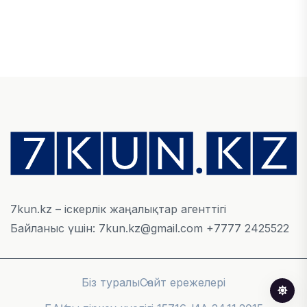
ҚАРЖЫ
Алматы қалалық МКД мүлікті сатудан
алынатын салық туралы сұрақтарға жауап
берді
05 ТАМЫЗ, 2026
БИЛІК
«Бәйтерек» холдингінің инвестициялық және
кредиттік портфелі 14,3 трлн теңгеге жетті
05 ТАМЫЗ, 2026
7kun.kz – іскерлік жаңалықтар агенттігі
Байланыс үшін: 7kun.kz@gmail.com +7777 2425522
ҚАРЖЫ
БЖЗҚ-дағы зейнетақы жинақтары 28,09 трлн
теңгеге жетті
Біз туралы
Сайт ережелері
05 ТАМЫЗ, 2026