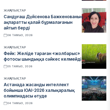
ЖАҢАЛЫҚТАР
Сандуғаш Дүйсенова Бажкенованың
ақпаратты қалай бұрмалағанын
айтып берді
06 ТАМЫЗ, 2026
ЖАҢАЛЫҚТАР
Фейк: Желіде тараған «жолбарыс»
фотосы шындыққа сәйкес келмейді
05 ТАМЫЗ, 2026
ЖАҢАЛЫҚТАР
Астанада жасанды интеллект
бойынша IOAI-2026 халықаралық
олимпиадасы өтуде
04 ТАМЫЗ, 2026