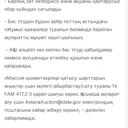
- Барлық зат кепілдіксіз және ақшаны қайтарусыз
«бар күйінде» сатылады.
- Бәс тігуден бұрын әрбір лоттың астындағы
«Жұмыс ережелері туралы» бөлімінде берілген
ақпаратты мұқият оқып шығыңыз.
- АҚШ елшілігі кез келген бәс тігуді қабылдамау
немесе аукционды өткізбеу құқығын өзіне
қалдырады.
«Миссия қызметкерлері қатысу шарттарын
анықтау үшін мүлікті айырбастау/сату туралы 14
FAM 417.2-3 қарап шығуы керек. Қосымша ақпарат
алу үшін AstanaAuction@state.gov электрондық
поштасына хабар жіберу керек»,
–
делінген
хабарламада.