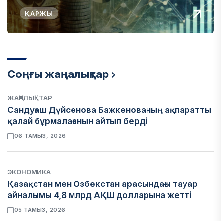
ҚАРЖЫ
Соңғы жаңалықтар
ЖАҢАЛЫҚТАР
Сандуғаш Дүйсенова Бажкенованың ақпаратты
қалай бұрмалағанын айтып берді
06 ТАМЫЗ, 2026
ЭКОНОМИКА
Қазақстан мен Өзбекстан арасындағы тауар
айналымы 4,8 млрд АҚШ долларына жетті
05 ТАМЫЗ, 2026