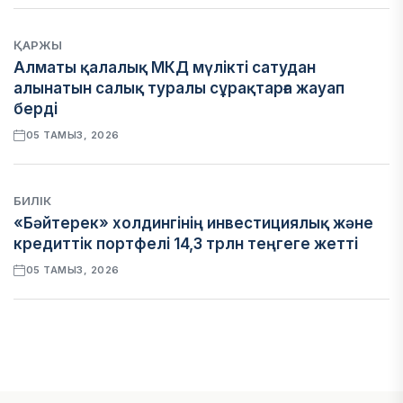
ҚАРЖЫ
Алматы қалалық МКД мүлікті сатудан
алынатын салық туралы сұрақтарға жауап
берді
05 ТАМЫЗ, 2026
БИЛІК
«Бәйтерек» холдингінің инвестициялық және
кредиттік портфелі 14,3 трлн теңгеге жетті
05 ТАМЫЗ, 2026
ҚАРЖЫ
БЖЗҚ-дағы зейнетақы жинақтары 28,09 трлн
теңгеге жетті