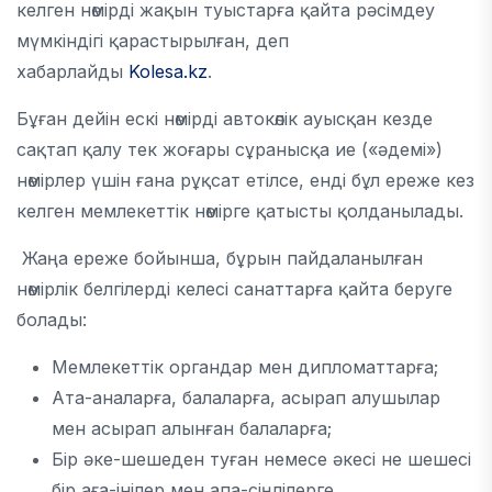
келген нөмірді жақын туыстарға қайта рәсімдеу
мүмкіндігі қарастырылған, деп
хабарлайды
Kolesa.kz
.
Бұған дейін ескі нөмірді автокөлік ауысқан кезде
сақтап қалу тек жоғары сұранысқа ие («әдемі»)
нөмірлер үшін ғана рұқсат етілсе, енді бұл ереже кез
келген мемлекеттік нөмірге қатысты қолданылады.
Жаңа ереже бойынша, бұрын пайдаланылған
нөмірлік белгілерді келесі санаттарға қайта беруге
болады:
Мемлекеттік органдар мен дипломаттарға;
Ата-аналарға, балаларға, асырап алушылар
мен асырап алынған балаларға;
Бір әке-шешеден туған немесе әкесі не шешесі
бір аға-інілер мен апа-сіңлілерге