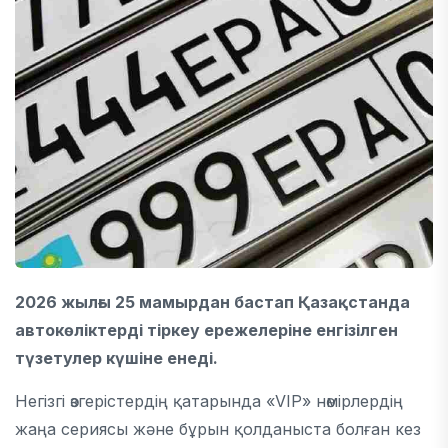
2026 жылғы 25 мамырдан бастап Қазақстанда
автокөліктерді тіркеу ережелеріне енгізілген
түзетулер күшіне енеді.
Негізгі өзгерістердің қатарында «VIP» нөмірлердің
жаңа сериясы және бұрын қолданыста болған кез