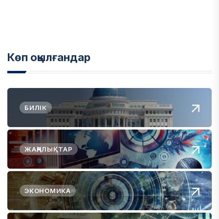
Көп оқылғандар
БИЛІК
ЖАҢАЛЫҚТАР
ЭКОНОМИКА