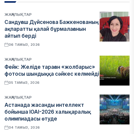
ЖАҢАЛЫҚТАР
Сандуғаш Дүйсенова Бажкенованың
ақпаратты қалай бұрмалағанын
айтып берді
06 ТАМЫЗ, 2026
ЖАҢАЛЫҚТАР
Фейк: Желіде тараған «жолбарыс»
фотосы шындыққа сәйкес келмейді
05 ТАМЫЗ, 2026
ЖАҢАЛЫҚТАР
Астанада жасанды интеллект
бойынша IOAI-2026 халықаралық
олимпиадасы өтуде
04 ТАМЫЗ, 2026