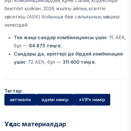
Бұл комбинациялардың құны Салық кодексінде
бекітіліп қойған. 2026 жылғы айлық есептік
көрсеткіш (АЕК) бойынша баж салығының мөлшері
келесідей:
Тек жаңа сандар комбинациясы үшін:
15 АЕК,
бұл —
64 875 теңге
;
Сандары да, әріптері де бірдей комбинация
үшін:
72 АЕК, бұл —
311 400 теңге
.
Тегтер:
автокөлік
әдемі нөмір
«VIP» нөмір
Ұқсас материалдар