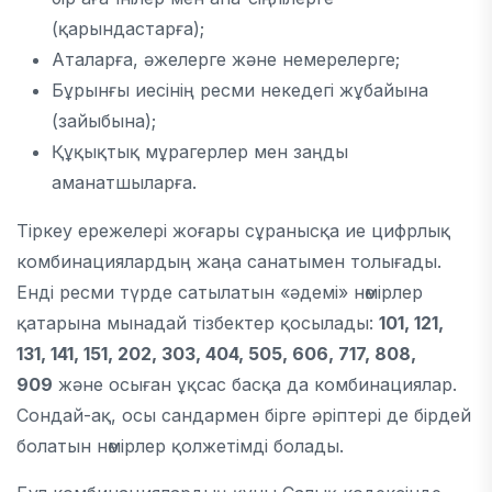
(қарындастарға);
Аталарға, әжелерге және немерелерге;
Бұрынғы иесінің ресми некедегі жұбайына
(зайыбына);
Құқықтық мұрагерлер мен заңды
аманатшыларға.
Тіркеу ережелері жоғары сұранысқа ие цифрлық
комбинациялардың жаңа санатымен толығады.
Енді ресми түрде сатылатын «әдемі» нөмірлер
қатарына мынадай тізбектер қосылады:
101, 121,
131, 141, 151, 202, 303, 404, 505, 606, 717, 808,
909
және осыған ұқсас басқа да комбинациялар.
Сондай-ақ, осы сандармен бірге әріптері де бірдей
болатын нөмірлер қолжетімді болады.