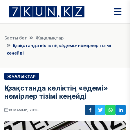
Басты бет
Жаңалықтар
Қазақстанда көліктің «әдемі» нөмірлер тізімі
кеңейді
ЖАҢАЛЫҚТАР
Қазақстанда көліктің «әдемі»
нөмірлер тізімі кеңейді
19 МАМЫР, 2026