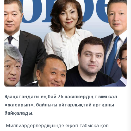
Қазақстандағы ең бай 75 кәсіпкердің тізімі сәл
«жасарып», байлығы айтарлықтай артқаны
байқалады.
Миллиардерлердің ішінде ең көп табысқа қол