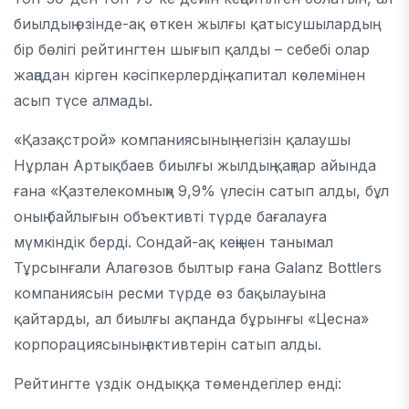
биылдың өзінде-ақ өткен жылғы қатысушылардың
бір бөлігі рейтингтен шығып қалды – себебі олар
жаңадан кірген кәсіпкерлердің капитал көлемінен
асып түсе алмады.
«Қазақстрой» компаниясының негізін қалаушы
Нұрлан Артықбаев биылғы жылдың қаңтар айында
ғана «Қазтелекомның» 9,9% үлесін сатып алды, бұл
оның байлығын объективті түрде бағалауға
мүмкіндік берді. Сондай-ақ кеңінен танымал
Тұрсынғали Алагөзов былтыр ғана Galanz Bottlers
компаниясын ресми түрде өз бақылауына
қайтарды, ал биылғы ақпанда бұрынғы «Цесна»
корпорациясының активтерін сатып алды.
Рейтингте үздік ондыққа төмендегілер енді: