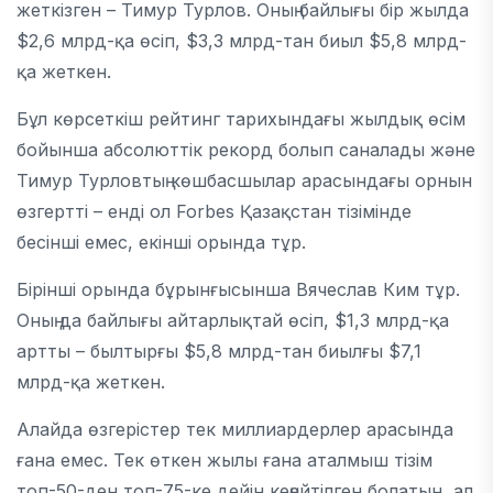
жеткізген – Тимур Турлов. Оның байлығы бір жылда
$2,6 млрд-қа өсіп, $3,3 млрд-тан биыл $5,8 млрд-
қа жеткен.
Бұл көрсеткіш рейтинг тарихындағы жылдық өсім
бойынша абсолюттік рекорд болып саналады және
Тимур Турловтың көшбасшылар арасындағы орнын
өзгертті – енді ол Forbes Қазақстан тізімінде
бесінші емес, екінші орында тұр.
Бірінші орында бұрынғысынша Вячеслав Ким тұр.
Оның да байлығы айтарлықтай өсіп, $1,3 млрд-қа
артты – былтырғы $5,8 млрд-тан биылғы $7,1
млрд-қа жеткен.
Алайда өзгерістер тек миллиардерлер арасында
ғана емес. Тек өткен жылы ғана аталмыш тізім
топ-50-ден топ-75-ке дейін кеңейтілген болатын, ал