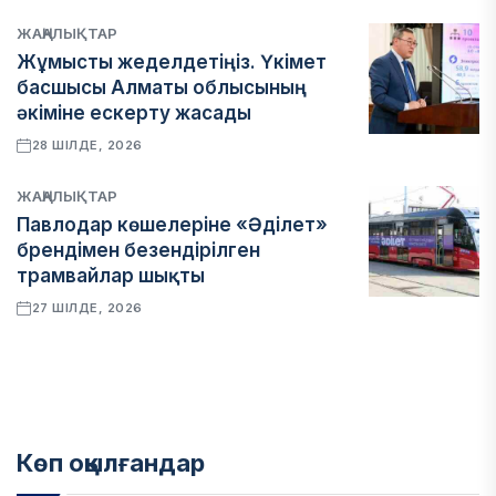
ЖАҢАЛЫҚТАР
Жұмысты жеделдетіңіз. Үкімет
басшысы Алматы облысының
әкіміне ескерту жасады
28 ШІЛДЕ, 2026
ЖАҢАЛЫҚТАР
Павлодар көшелеріне «Әділет»
брендімен безендірілген
трамвайлар шықты
27 ШІЛДЕ, 2026
Көп оқылғандар