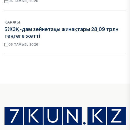
05 ТАМЫЗ, 2026
ҚАРЖЫ
БЖЗҚ-дағы зейнетақы жинақтары 28,09 трлн
теңгеге жетті
05 ТАМЫЗ, 2026
ҚАРЖЫ
Отбасы банктің қолдауымен 1,5 жыл ішінде 40
мыңға жуық отбасы қоныс тойын тойлады
05 ТАМЫЗ, 2026
БИЗНЕС
Freedom Travel іссапар ұйымдастыратын ЖИ
агентін іске қосты