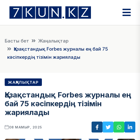
Басты бет
Жаңалықтар
Қазақстандық Forbes журналы ең бай 75
кәсіпкердің тізімін жариялады
ЖАҢАЛЫҚТАР
Қазақстандық Forbes журналы ең
бай 75 кәсіпкердің тізімін
жариялады
08 МАМЫР, 2025