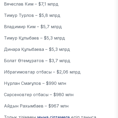
Вячеслав Ким – $7,1 млрд
Тимур Турлов – $5,8 млрд
Владимир Ким – $5,7 млрд
Тимур Құлыбаев – $5,3 млрд
Динара Құлыбаева – $5,3 млрд
Болат Өтемұратов – $3,7 млрд
Ибрагимовтар отбасы – $2,06 млрд
Нұрлан Смағұлов – $990 млн
Сәрсеновтер отбасы – $980 млн
Айдын Рахымбаев – $967 млн
Толық тізіммен
мына сілтемеге
өтіп таныса