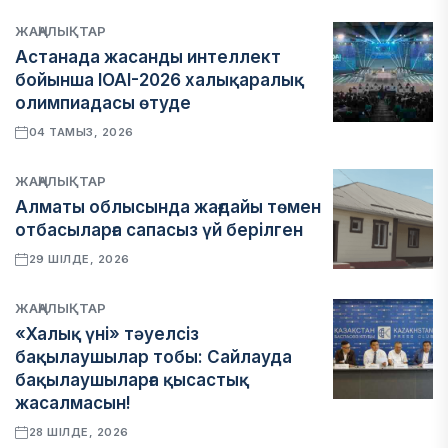
ЖАҢАЛЫҚТАР
Астанада жасанды интеллект
бойынша IOAI-2026 халықаралық
олимпиадасы өтуде
04 ТАМЫЗ, 2026
ЖАҢАЛЫҚТАР
Алматы облысында жағдайы төмен
отбасыларға сапасыз үй берілген
29 ШІЛДЕ, 2026
ЖАҢАЛЫҚТАР
«Халық үні» тәуелсіз
бақылаушылар тобы: Сайлауда
бақылаушыларға қысастық
жасалмасын!
28 ШІЛДЕ, 2026