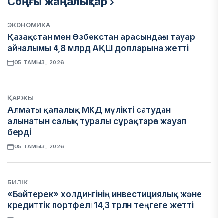
Соңғы жаңалықтар
ЭКОНОМИКА
Қазақстан мен Өзбекстан арасындағы тауар
айналымы 4,8 млрд АҚШ долларына жетті
05 ТАМЫЗ, 2026
ҚАРЖЫ
Алматы қалалық МКД мүлікті сатудан
алынатын салық туралы сұрақтарға жауап
берді
05 ТАМЫЗ, 2026
БИЛІК
«Бәйтерек» холдингінің инвестициялық және
кредиттік портфелі 14,3 трлн теңгеге жетті