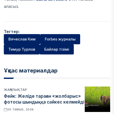
аласыз.
Тегтер:
Вячеслав Ким
Forbes журналы
Тимур Турлов
Байлар тізімі
Ұқсас материалдар
ЖАҢАЛЫҚТАР
Фейк: Желіде тараған «жолбарыс»
фотосы шындыққа сәйкес келмейді
05 ТАМЫЗ, 2026