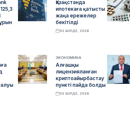
ank
Қазақстанда
125,3
ипотекаға қатысты
і
жаңа ережелер
бұрын
бекітілді
02 ШІЛДЕ, 2026
6
ЭКОНОМИКА
нға
Алғашқы
д
лицензияланған
криптоайырбастау
салуы
пункті пайда болды
02 ШІЛДЕ, 2026
6