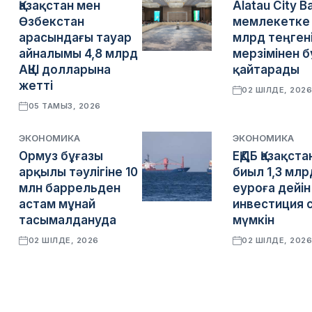
Қазақстан мен
Alatau City B
Өзбекстан
мемлекетке 
арасындағы тауар
млрд теңген
айналымы 4,8 млрд
мерзімінен 
АҚШ долларына
қайтарады
жетті
02 ШІЛДЕ, 202
05 ТАМЫЗ, 2026
ЭКОНОМИКА
ЭКОНОМИКА
Ормуз бұғазы
ЕҚДБ Қазақста
арқылы тәулігіне 10
биыл 1,3 млр
млн баррельден
еуроға дейін
астам мұнай
инвестиция 
тасымалдануда
мүмкін
02 ШІЛДЕ, 2026
02 ШІЛДЕ, 202