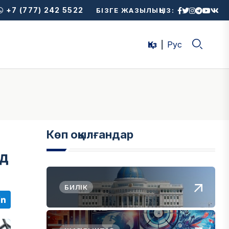
+7 (777) 242 5522
БІЗГЕ ЖАЗЫЛЫҢЫЗ:
Қаз
Рус
Көп оқылғандар
рд
БИЛІК