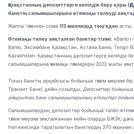
Қазақстанның депозиттерге кепілдік беру қоры (Қ
банктің салымшыларына өтемақы төлеуді аяқта
Жалпы төленген сома
113 миллиард теңгеден
асты,
Өтемақы төлеу аяқталған банктер тізімі:
«Валют-Т
Banki, Эксимбанк Қазақстан, Астана Банкі, Tengri Ba
Kazakhstan. Қазақстанның депозиттерге кепілдік б
салымшыларына өтемақы төлемдерін 2022 жылы аяқ
Тоғыз банктің әрқайсысы бойынша төлем мерзімі бір
Транзит Банк) дейін созылды.
Депозиттер бойынша
айырылған банк салымшыларының өтініштері бойынш
Салымшылардың депозиттер бойынша талап етілме
төлем мерзімі аяқталғаннан кейін оларды БЖЗҚ-да
Нәтижесінде таратылатын банктердің 270 мыңнан 