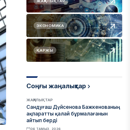
ЖАҢАЛЫҚТАР
ЭКОНОМИКА
ҚАРЖЫ
Соңғы жаңалықтар
ЖАҢАЛЫҚТАР
Сандуғаш Дүйсенова Бажкенованың
ақпаратты қалай бұрмалағанын
айтып берді
06 ТАМЫЗ, 2026