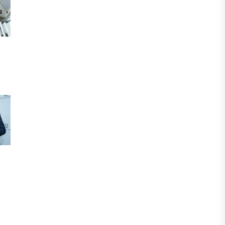
МЕДИА
Сегіз жылдық жұмбақ: Орхан
Джемаль мен оның әріптестерін
Африкада кім өлтірді?
31 ШІЛДЕ, 2026
ӨЗЕКТІ ПІКІР
Ерлан Карин: Жаңа қоғамдық этика –
Қазақстанның тұрақты дамуының
негізгі шарты
30 ШІЛДЕ, 2026
БИЗНЕС
Енді eGov Business арқылы заңды