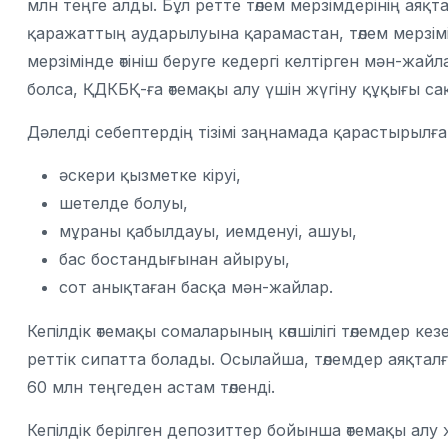
млн теңге алды. Бұл ретте төлем мерзімдерінің а
қаражаттың аударылуына қарамастан, төлем мерзімі
мерзімінде өтініш беруге кедергі келтірген мән-жай
болса, ҚДКБҚ-ға өтемақы алу үшін жүгіну құқығы са
Дәлелді себептердің тізімі заңнамада қарастырылған
әскери қызметке кіруі,
шетелде болуы,
мұраны қабылдауы, иемденуі, ашуы,
бас бостандығынан айыруы,
сот анықтаған басқа мән-жайлар.
Кепілдік өтемақы сомаларының көпшілігі төлемдер кез
реттік сипатта болады. Осылайша, төлемдер аяқталғ
60 млн теңгеден астам төленді.
Кепілдік берілген депозиттер бойынша өтемақы алу жә