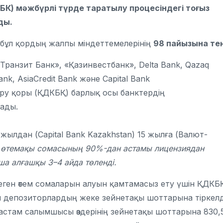
ДБК) мәжбүрлі түрде таратылу процесіндегі тоғыз
ды.
 бұл қордың жалпы міндеттемелерінің
98 пайызына тең
ранзит Банк», «Қазинвестбанк», Delta Bank, Qazaq
nk, AsiaCredit Bank және Capital Bank
еру қоры (ҚДКБҚ) барлық осы банктердің
тады.
 жылдан (Capital Bank Kazakhstan) 15 жылға (Валют-
 өтемақы сомасының 90%-дан астамы лицензиядан
а алғашқы 3–4 айда төленді.
ген өтем сомаларын алуын қамтамасыз ету үшін ҚДКБ
ғы депозиторлардың жеке зейнетақы шоттарына тіркелд
астам салымшысы өздерінің зейнетақы шоттарына 830,