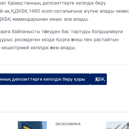
рат Қазақстанның депозиттерге кепілдік беру
й-ақ ҚДКБҚ 1460 колл-орталығына жүгіне алады неме
 ҚДКБҚ мамандарынан кеңес ала алады.
арға байланысты төлеуден бас тартуды болдырмауға
дұрыс ресімдеген кезде Қорға өтініш пен растайтын
ешіктірмей кепілдік өтем алады.
анның депозиттерге кепілдік беру қоры
ҚДБҚ
ЭКОНОМИКА