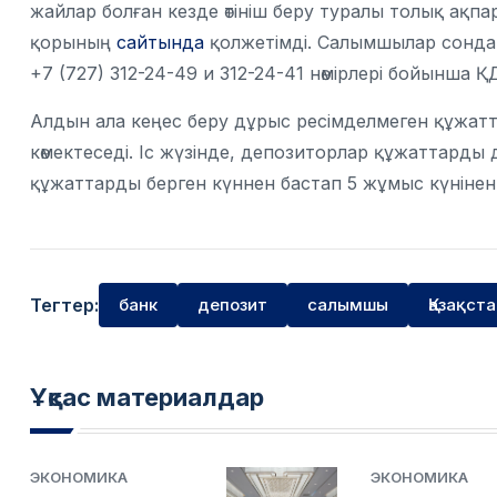
жайлар болған кезде өтініш беру туралы толық ақпа
қорының
сайтында
қолжетімді. Салымшылар сонда
+7 (727) 312-24-49 и 312-24-41 нөмірлері бойынша
Алдын ала кеңес беру дұрыс ресімделмеген құжатт
көмектеседі. Іс жүзінде, депозиторлар құжаттарды 
құжаттарды берген күннен бастап 5 жұмыс күнінен к
Тегтер:
банк
депозит
салымшы
Қазақст
Ұқсас материалдар
ЭКОНОМИКА
ЭКОНОМИКА