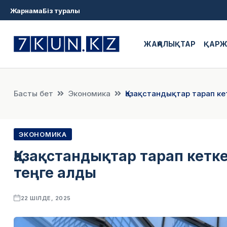
Жарнама
Біз туралы
ЖАҢАЛЫҚТАР
ҚАР
Басты бет
Экономика
​Қазақстандықтар тарап к
ЭКОНОМИКА
​Қазақстандықтар тарап кетк
теңге алды
22 ШІЛДЕ, 2025