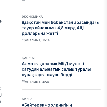
ЭКОНОМИКА
.
Қазақстан мен Өзбекстан арасындағы
тауар айналымы 4,8 млрд АҚШ
долларына жетті
05 ТАМЫЗ, 2026
ҚАРЖЫ
Алматы қалалық МКД мүлікті
сатудан алынатын салық туралы
сұрақтарға жауап берді
05 ТАМЫЗ, 2026
Қ
і.
БИЛІК
5
«Бәйтерек» холдингінің