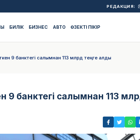
РЕДАКЦИЯ:
ЖЫ
БИЛІК
БИЗНЕС
АВТО
ӨЗЕКТІ ПІКІР
еткен 9 банктегі салымнан 113 млрд теңге алды
ен 9 банктегі салымнан 113 мл