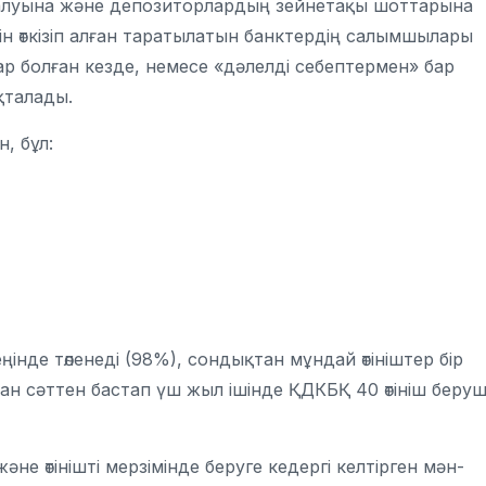
яқталуына және депозиторлардың зейнетақы шоттарына
н өткізіп алған таратылатын банктердің салымшылары
лар болған кезде, немесе «дәлелді себептермен» бар
қталады.
, бұл:
еңінде төленеді (98%), сондықтан мұндай өтініштер бір
ан сәттен бастап үш жыл ішінде ҚДКБҚ 40 өтініш беруш
не өтінішті мерзімінде беруге кедергі келтірген мән-