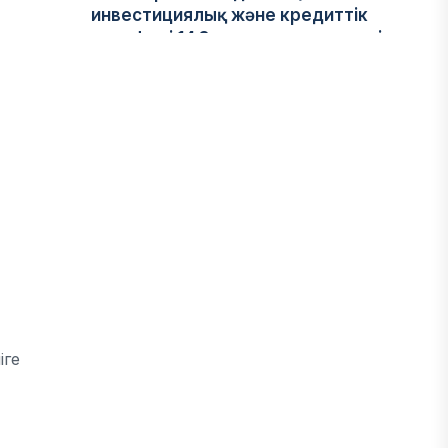
инвестициялық және кредиттік
портфелі 14,3 трлн теңгеге жетті
05 ТАМЫЗ, 2026
ҚАРЖЫ
БЖЗҚ-дағы зейнетақы жинақтары
28,09 трлн теңгеге жетті
05 ТАМЫЗ, 2026
ҚАРЖЫ
Отбасы банктің қолдауымен 1,5 жыл
ішінде 40 мыңға жуық отбасы қоныс
іге
тойын тойлады
05 ТАМЫЗ, 2026