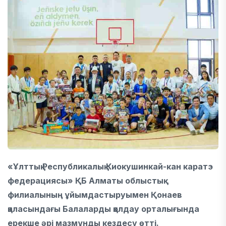
«Ұлттық Республикалық Киокушинкай-кан каратэ
федерациясы» ҚБ Алматы облыстық
филиалының ұйымдастыруымен Қонаев
қаласындағы Балаларды қолдау орталығында
ерекше әрі мазмұнды кездесу өтті.