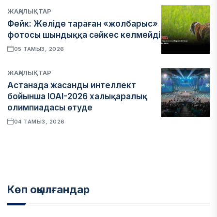
ЖАҢАЛЫҚТАР
Фейк: Желіде тараған «жолбарыс»
фотосы шындыққа сәйкес келмейді
05 ТАМЫЗ, 2026
ЖАҢАЛЫҚТАР
Астанада жасанды интеллект
бойынша IOAI-2026 халықаралық
олимпиадасы өтуде
04 ТАМЫЗ, 2026
Көп оқылғандар