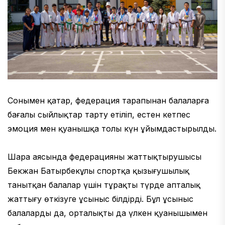
Сонымен қатар, федерация тарапынан балаларға
бағалы сыйлықтар тарту етіліп, естен кетпес
эмоция мен қуанышқа толы күн ұйымдастырылды.
Шара аясында федерацияның жаттықтырушысы
Бекжан Батырбекұлы спортқа қызығушылық
танытқан балалар үшін тұрақты түрде апталық
жаттығу өткізуге ұсыныс білдірді. Бұл ұсыныс
балалардың да, орталықтың да үлкен қуанышымен