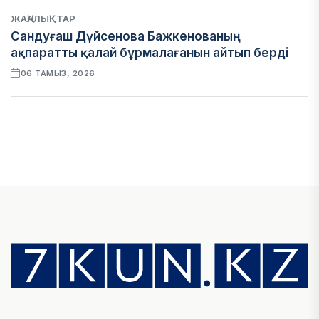
ЖАҢАЛЫҚТАР
Сандуғаш Дүйсенова Бажкенованың
ақпаратты қалай бұрмалағанын айтып берді
06 ТАМЫЗ, 2026
ЭКОНОМИКА
Қазақстан мен Өзбекстан арасындағы тауар
айналымы 4,8 млрд АҚШ долларына жетті
05 ТАМЫЗ, 2026
ҚАРЖЫ
Алматы қалалық МКД мүлікті сатудан
алынатын салық туралы сұрақтарға жауап
берді
05 ТАМЫЗ, 2026