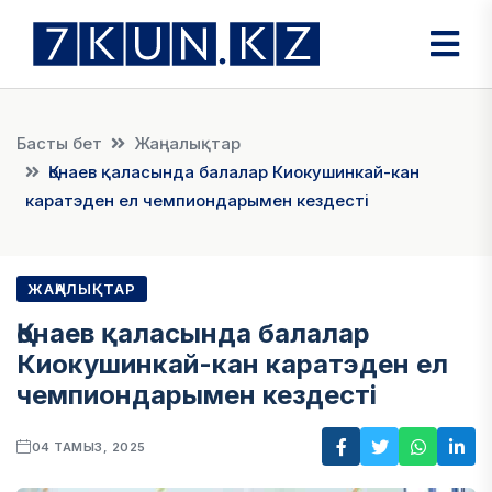
Басты бет
Жаңалықтар
Қонаев қаласында балалар Киокушинкай-кан
каратэден ел чемпиондарымен кездесті
ЖАҢАЛЫҚТАР
Қонаев қаласында балалар
Киокушинкай-кан каратэден ел
чемпиондарымен кездесті
04 ТАМЫЗ, 2025