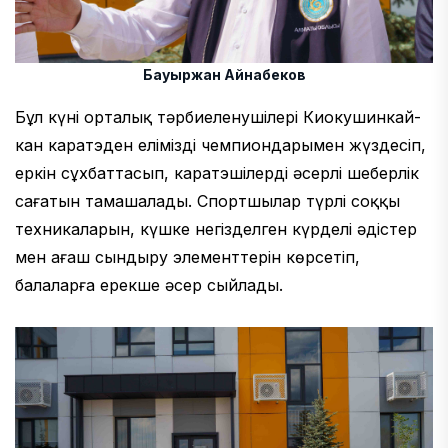
Бауыржан Айнабеков
Бұл күні орталық тәрбиеленушілері Киокушинкай-
кан каратэден еліміздің чемпиондарымен жүздесіп,
еркін сұхбаттасып, каратэшілердің әсерлі шеберлік
сағатын тамашалады. Спортшылар түрлі соққы
техникаларын, күшке негізделген күрделі әдістер
мен ағаш сындыру элементтерін көрсетіп,
балаларға ерекше әсер сыйлады.