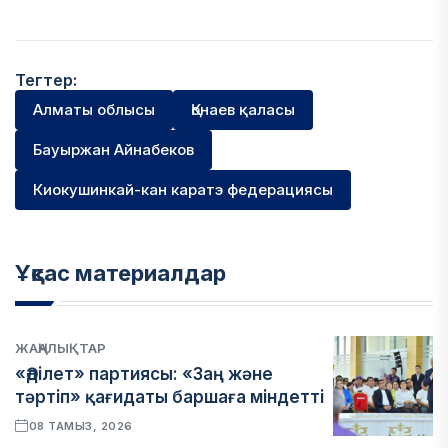
Тегтер:
Алматы облысы
Қонаев қаласы
Бауыржан Айнабеков
Киокушинкай-кан каратэ федерациясы
Ұқсас материалдар
ЖАҢАЛЫҚТАР
«Әділет» партиясы: «Заң және
тәртіп» қағидаты баршаға міндетті
08 ТАМЫЗ, 2026