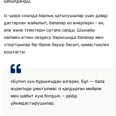
қабылданды.
Іс-шара соңында барлық қатысушылар үшін дәмді
дастархан жайылып, балалар өз өнерлерін – ән,
өлең және тілектерін ортаға салды. Шынайы
көңілмен өткен кездесу барысында балалар мен
спортшылар бір-біріне бауыр басып, қимастықпен
қоштасты.
«Бүгінгі күн бұрынғыдан өзгерек. Бұл — бала
жүрегінде ұмытылмас із қалдырған мейірім
мен шабыт күні болды», – дейді
ұйымдастырушылар.