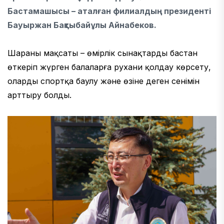
Бастамашысы – аталған филиалдың президенті
Бауыржан Бақтыбайұлы Айнабеков.
Шараның мақсаты – өмірлік сынақтарды бастан
өткеріп жүрген балаларға рухани қолдау көрсету,
оларды спортқа баулу және өзіне деген сенімін
арттыру болды.