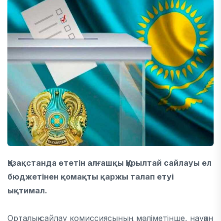
Қазақстанда өтетін алғашқы Құрылтай сайлауы ел
бюджетінен қомақты қаржы талап етуі
ықтимал.
Орталық сайлау комиссиясының мәліметінше, науқан