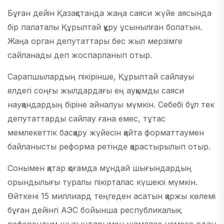
Бұған дейін Қазақстанда жаңа саяси жүйе аясында
бір палаталы Құрылтай құру ұсынылған болатын.
Жаңа орган депутаттары бес жыл мерзімге
сайланады деп жоспарланып отыр.
Сарапшылардың пікірінше, Құрылтай сайлауы
елдегі соңғы жылдардағы ең ауқымды саяси
науқандардың біріне айналуы мүмкін. Себебі бұл тек
депутаттарды сайлау ғана емес, тұтас
мемлекеттік басқару жүйесін қайта форматтаумен
байланысты реформа ретінде қарастырылып отыр.
Сонымен қатар қоғамда мұндай шығындардың
орындылығы туралы пікірталас күшеюі мүмкін.
Өйткені 15 миллиард теңгеден асатын қаржы көлемі
бұған дейінгі АЭС бойынша республикалық