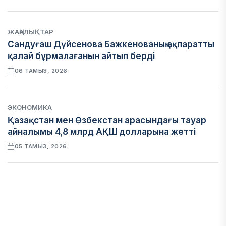
ЖАҢАЛЫҚТАР
Сандуғаш Дүйсенова Бажкенованың ақпаратты
қалай бұрмалағанын айтып берді
06 ТАМЫЗ, 2026
ЭКОНОМИКА
Қазақстан мен Өзбекстан арасындағы тауар
айналымы 4,8 млрд АҚШ долларына жетті
05 ТАМЫЗ, 2026
ҚАРЖЫ
Алматы қалалық МКД мүлікті сатудан
алынатын салық туралы сұрақтарға жауап
берді