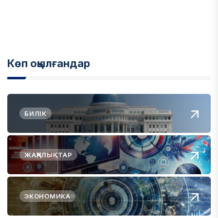
Көп оқылғандар
БИЛІК
ЖАҢАЛЫҚТАР
ЭКОНОМИКА