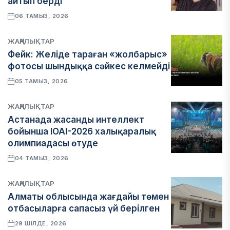
айтып берді
06 ТАМЫЗ, 2026
ЖАҢАЛЫҚТАР
Фейк: Желіде тараған «жолбарыс»
фотосы шындыққа сәйкес келмейді
05 ТАМЫЗ, 2026
ЖАҢАЛЫҚТАР
Астанада жасанды интеллект
бойынша IOAI-2026 халықаралық
олимпиадасы өтуде
04 ТАМЫЗ, 2026
ЖАҢАЛЫҚТАР
Алматы облысында жағдайы төмен
отбасыларға сапасыз үй берілген
29 ШІЛДЕ, 2026