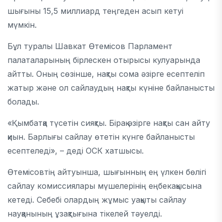
шығыны 15,5 миллиард теңгеден асып кетуі
мүмкін.
Бұл туралы
Шавкат Өтемісов
Парламент
палаталарының бірлескен отырысы кулуарында
айтты. Оның сөзінше, нақты сома әзірге есептеліп
жатыр және ол сайлаудың нақты күніне байланысты
болады.
«Қымбатқа түсетін сияқты. Бірақ әзірге нақты сан айту
қиын. Барлығы сайлау өтетін күнге байланысты
есептеледі», – деді ОСК хатшысы.
Өтемісовтің айтуынша, шығынның ең үлкен бөлігі
сайлау комиссиялары мүшелерінің еңбекақысына
кетеді. Себебі олардың жұмыс уақыты сайлау
науқанының ұзақтығына тікелей тәуелді.