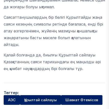
референдум шығындарымен шамалас немесе одан
да жоғары болуы ықтимал.
Саясаттанушылардың бір бөлігі Құрылтайды жаңа
саяси кезеңнің символы ретінде бағаласа, енді бірі
атау өзгергенімен, жүйенің мазмұны қаншалықты
жаңаратыны басты мәселе болып қалатынын
айтады.
Қалай болғанда да, биылғы Құрылтай сайлауы
Қазақстанның саяси тарихындағы ең маңызды әрі
ең қымбат науқандардың бірі болғалы тұр.
Тегтер:
АЭС
Құрылтай сайлауы
Шавкат Өтемісов