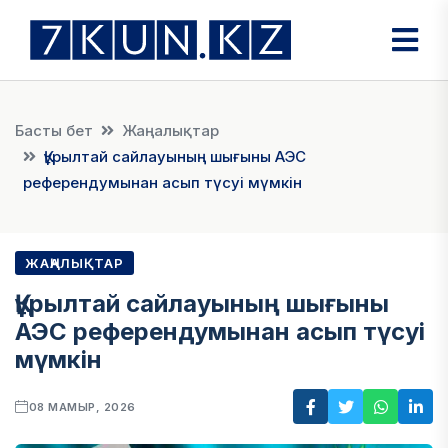
Басты бет
Жаңалықтар
Құрылтай сайлауының шығыны АЭС
референдумынан асып түсуі мүмкін
ЖАҢАЛЫҚТАР
Құрылтай сайлауының шығыны
АЭС референдумынан асып түсуі
мүмкін
08 МАМЫР, 2026