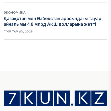
ЭКОНОМИКА
Қазақстан мен Өзбекстан арасындағы тауар
айналымы 4,8 млрд АҚШ долларына жетті
05 ТАМЫЗ, 2026
ҚАРЖЫ
Алматы қалалық МКД мүлікті сатудан
алынатын салық туралы сұрақтарға жауап
берді
05 ТАМЫЗ, 2026
БИЛІК
«Бәйтерек» холдингінің инвестициялық және
кредиттік портфелі 14,3 трлн теңгеге жетті