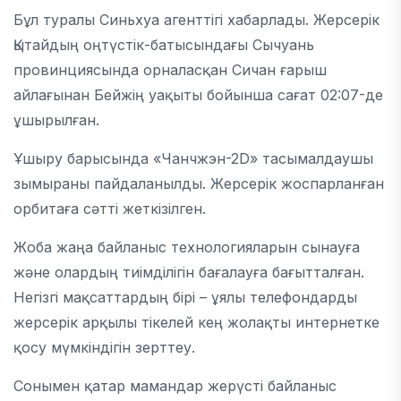
Бұл туралы Синьхуа агенттігі хабарлады.
Жерсерік
Қытайдың оңтүстік-батысындағы Сычуань
провинциясында орналасқан Сичан ғарыш
айлағынан Бейжің уақыты бойынша сағат 02:07-де
ұшырылған.
Ұшыру барысында «Чанчжэн-2D» тасымалдаушы
зымыраны пайдаланылды. Жерсерік жоспарланған
орбитаға сәтті жеткізілген.
Жоба жаңа байланыс технологияларын сынауға
және олардың тиімділігін бағалауға бағытталған.
Негізгі мақсаттардың бірі – ұялы телефондарды
жерсерік арқылы тікелей кең жолақты интернетке
қосу мүмкіндігін зерттеу.
Сонымен қатар мамандар жерүсті байланыс