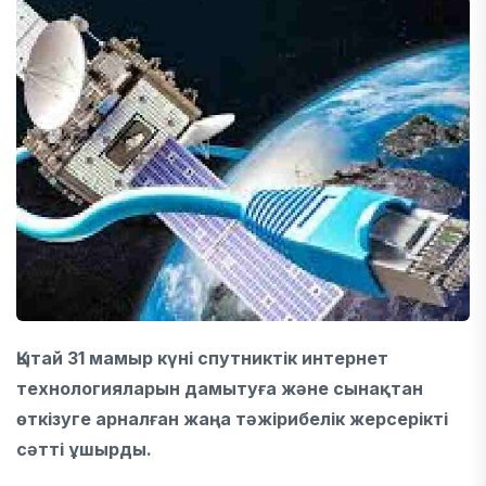
Қытай 31 мамыр күні спутниктік интернет
технологияларын дамытуға және сынақтан
өткізуге арналған жаңа тәжірибелік жерсерікті
сәтті ұшырды.