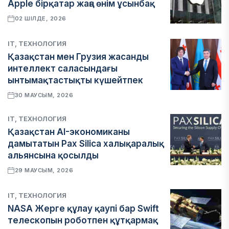
Apple бірқатар жаңа өнім ұсынбақ
02 ШІЛДЕ, 2026
IT, ТЕХНОЛОГИЯ
Қазақстан мен Грузия жасанды
интеллект саласындағы
ынтымақтастықты күшейтпек
30 МАУСЫМ, 2026
IT, ТЕХНОЛОГИЯ
Қазақстан AI-экономиканы
дамытатын Pax Silica халықаралық
альянсына қосылды
29 МАУСЫМ, 2026
IT, ТЕХНОЛОГИЯ
NASA Жерге құлау қаупі бар Swift
телескопын роботпен құтқармақ