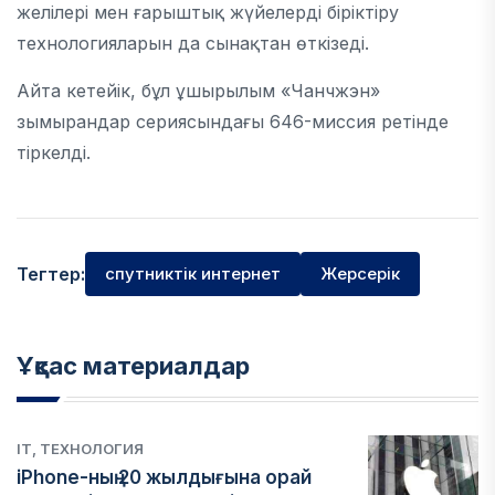
желілері мен ғарыштық жүйелерді біріктіру
технологияларын да сынақтан өткізеді.
Айта кетейік, бұл ұшырылым «Чанчжэн»
зымырандар сериясындағы 646-миссия ретінде
тіркелді.
Тегтер:
спутниктік интернет
Жерсерік
Ұқсас материалдар
IT, ТЕХНОЛОГИЯ
iPhone-ның 20 жылдығына орай