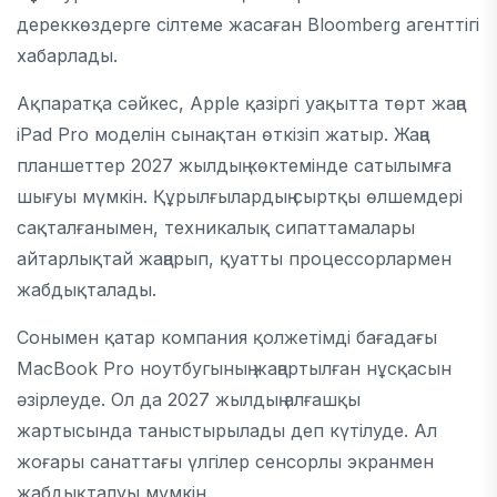
дереккөздерге сілтеме жасаған Bloomberg агенттігі
хабарлады.
Ақпаратқа сәйкес, Apple қазіргі уақытта төрт жаңа
iPad Pro моделін сынақтан өткізіп жатыр. Жаңа
планшеттер 2027 жылдың көктемінде сатылымға
шығуы мүмкін. Құрылғылардың сыртқы өлшемдері
сақталғанымен, техникалық сипаттамалары
айтарлықтай жаңарып, қуатты процессорлармен
жабдықталады.
Сонымен қатар компания қолжетімді бағадағы
MacBook Pro ноутбугының жаңартылған нұсқасын
әзірлеуде. Ол да 2027 жылдың алғашқы
жартысында таныстырылады деп күтілуде. Ал
жоғары санаттағы үлгілер сенсорлы экранмен
жабдықталуы мүмкін.