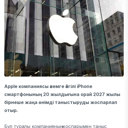
Apple компаниясы әлемге әйгілі iPhone
смартфонының 20 жылдығына орай 2027 жылы
бірнеше жаңа өнімді таныстыруды жоспарлап
отыр.
Бұл туралы компанияның жоспарымен таныс