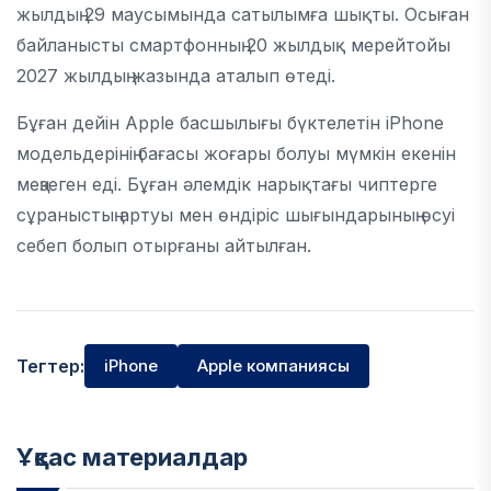
жылдың 29 маусымында сатылымға шықты. Осыған
байланысты смартфонның 20 жылдық мерейтойы
2027 жылдың жазында аталып өтеді.
Бұған дейін Apple
басшылығы бүктелетін iPhone
модельдерінің бағасы жоғары болуы мүмкін екенін
меңзеген еді. Бұған әлемдік нарықтағы чиптерге
сұраныстың артуы мен өндіріс шығындарының өсуі
себеп болып отырғаны айтылған.
Тегтер:
iPhone
Apple компаниясы
Ұқсас материалдар