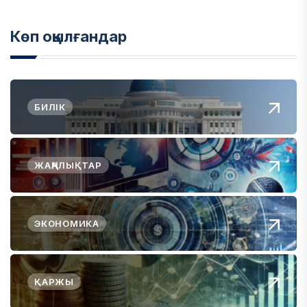
Көп оқылғандар
БИЛІК
ЖАҢАЛЫҚТАР
ЭКОНОМИКА
ҚАРЖЫ