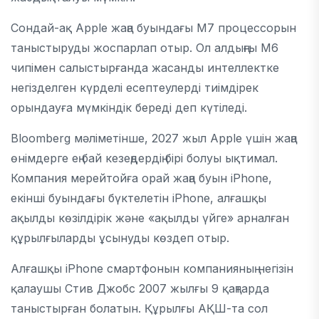
Сондай-ақ Apple жаңа буындағы M7 процессорын
таныстыруды жоспарлап отыр. Ол алдыңғы M6
чипімен салыстырғанда жасанды интеллектке
негізделген күрделі есептеулерді тиімдірек
орындауға мүмкіндік береді деп күтіледі.
Bloomberg мәліметінше, 2027 жыл Apple үшін жаңа
өнімдерге ең бай кезеңдердің бірі болуы ықтимал.
Компания мерейтойға орай жаңа буын iPhone,
екінші буындағы бүктелетін iPhone, алғашқы
ақылды көзілдірік және «ақылды үйге» арналған
құрылғыларды ұсынуды көздеп отыр.
Алғашқы iPhone смартфонын компанияның негізін
қалаушы Стив Джобс 2007 жылғы 9 қаңтарда
таныстырған болатын. Құрылғы АҚШ-та сол