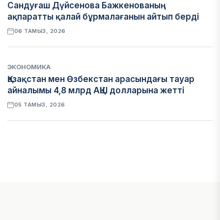
Сандуғаш Дүйсенова Бажкенованың
ақпаратты қалай бұрмалағанын айтып берді
06 ТАМЫЗ, 2026
ЭКОНОМИКА
Қазақстан мен Өзбекстан арасындағы тауар
айналымы 4,8 млрд АҚШ долларына жетті
05 ТАМЫЗ, 2026
ҚАРЖЫ
Алматы қалалық МКД мүлікті сатудан
алынатын салық туралы сұрақтарға жауап
берді
05 ТАМЫЗ, 2026