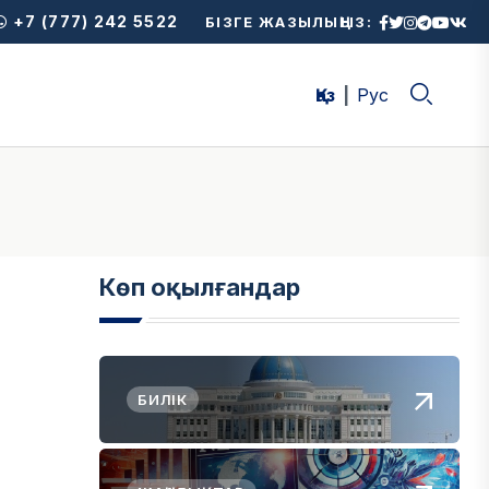
+7 (777) 242 5522
БІЗГЕ ЖАЗЫЛЫҢЫЗ:
Қаз
Рус
Көп оқылғандар
БИЛІК