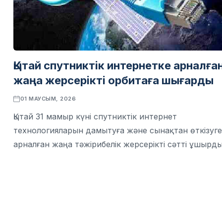
Қытай спутниктік интернетке арналға
жаңа жерсерікті орбитаға шығарды
01 МАУСЫМ, 2026
Қытай 31 мамыр күні спутниктік интернет
технологияларын дамытуға және сынақтан өткізуге
арналған жаңа тәжірибелік жерсерікті сәтті ұшырды