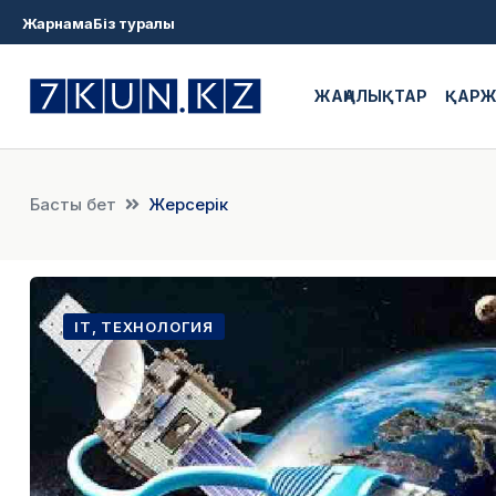
Жарнама
Біз туралы
ЖАҢАЛЫҚТАР
ҚАР
Басты бет
Жерсерік
IT, ТЕХНОЛОГИЯ