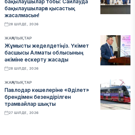
бақылаушылар тобы: Сайлауда
бақылаушыларға қысастық
жасалмасын!
28 ШІЛДЕ, 2026
ЖАҢАЛЫҚТАР
Жұмысты жеделдетіңіз. Үкімет
басшысы Алматы облысының
әкіміне ескерту жасады
28 ШІЛДЕ, 2026
ЖАҢАЛЫҚТАР
Павлодар көшелеріне «Әділет»
брендімен безендірілген
трамвайлар шықты
27 ШІЛДЕ, 2026