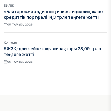
БИЛІК
«Бәйтерек» холдингінің инвестициялық және
кредиттік портфелі 14,3 трлн теңгеге жетті
05 ТАМЫЗ, 2026
ҚАРЖЫ
БЖЗҚ-дағы зейнетақы жинақтары 28,09 трлн
теңгеге жетті
05 ТАМЫЗ, 2026
ҚАРЖЫ
Отбасы банктің қолдауымен 1,5 жыл ішінде 40
мыңға жуық отбасы қоныс тойын тойлады
05 ТАМЫЗ, 2026