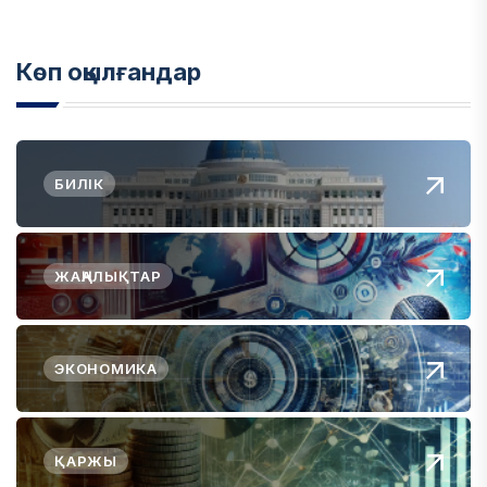
Көп оқылғандар
БИЛІК
ЖАҢАЛЫҚТАР
ЭКОНОМИКА
ҚАРЖЫ