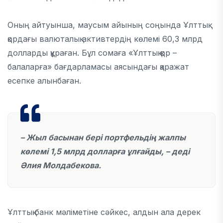
Оның айтуынша, маусым айының соңында Ұлттық
қордағы валюталық активтердің көлемі 60,3 млрд
долларды құраған. Бұл сомаға «Ұлттық қор –
балаларға» бағдарламасы аясындағы қаражат
есепке алынбаған.
– Жыл басынан бері портфельдің жалпы
көлемі 1,5 млрд долларға ұлғайды, – деді
Әлия Молдабекова.
Ұлттық банк мәліметіне сәйкес, алдын ала дерек