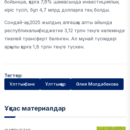
бойынша, қорға 7,8% шамасында инвестициялық
кіріс түсіп, бұл 4,7 млрд долларға тең болды.
Сондай-ақ, 2025 жылдың алғашқы алты айында
республикалық бюджетке 3,12 трлн теңге көлемінде
тікелей трансферт бөлінген. Ал мұнай түсімдері
арқылы қорға 1,8 трлн теңге түскен.
Тегтер:
Ұлттық банк
Ұлттық қор
Әлия Молдабекова
Ұқсас материалдар