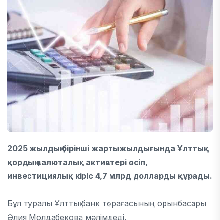
2025 жылдың бірінші жартыжылдығында Ұлттық
қордың валюталық активтері өсіп,
инвестициялық кіріс 4,7 млрд долларды құрады.
Бұл туралы Ұлттық банк төрағасының орынбасары
Әлия Молдабекова мәлімдеді.