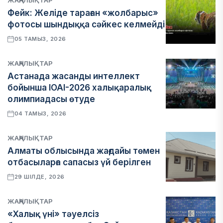
ЖАҢАЛЫҚТАР
Фейк: Желіде тараған «жолбарыс»
фотосы шындыққа сәйкес келмейді
05 ТАМЫЗ, 2026
ЖАҢАЛЫҚТАР
Астанада жасанды интеллект
бойынша IOAI-2026 халықаралық
олимпиадасы өтуде
04 ТАМЫЗ, 2026
ЖАҢАЛЫҚТАР
Алматы облысында жағдайы төмен
отбасыларға сапасыз үй берілген
29 ШІЛДЕ, 2026
ЖАҢАЛЫҚТАР
«Халық үні» тәуелсіз